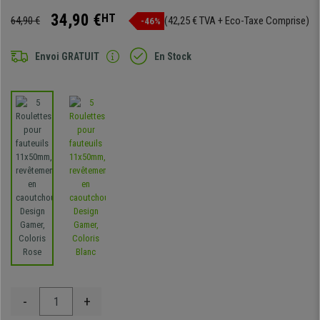
34,90 €
HT
64,90 €
(42,25 € TVA + Eco-Taxe Comprise)
-46%
Envoi GRATUIT
En Stock
-
+