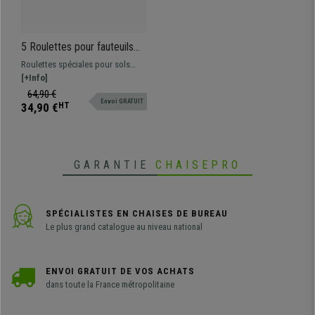
5 Roulettes pour fauteuils
11x50mm, revêtement en
Roulettes spéciales pour sols
caoutchouc, Design Gamer,
durs (parquet, carrelage, etc.) et
[+Info]
Coloris Rose
tout type de sol. Elle évitent les
64,90 €
Envoi GRATUIT
rayures et les marques
34,90 €
HT
puisqu'elles disposent d'un
revêtement plus souple et doux
que des roulettes standards.
GARANTIE
CHAISEPRO
SPÉCIALISTES EN CHAISES DE BUREAU
Le plus grand catalogue au niveau national
ENVOI GRATUIT DE VOS ACHATS
dans toute la France métropolitaine