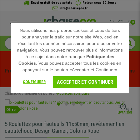
Envoi gratuit de vos achats
Retour sous 30 Jours
info@chaisepro.fr
0
Nous utilisons nos propres cookies et ceux de tiers
pour analyser le trafic sur notre site Web, ceci en
récoltant les données nécessaires pour étudier votre
navigation. Vous pouvez retrouver plus d'informations
à ce sujet dans notre rubrique
Politique des
Cookies
. Vous pouvez accepter tous les cookies en
appuyant sur le bouton «Accepter et Continuer»
Profitez des soldes d'été chez Chaisepro ! Des réductions 
exclusives pour une durée limitée - 
Voir l'offre
 -
ACCEPTER ET CONTINUER
CONFIGURER
Chaisepro
Mobilier de bureau
Roulettes sols durs
Offre
5 Roulettes pour fauteuils 11x50mm, revêtement en
caoutchouc, Design Gamer, Coloris Rose