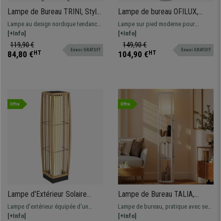
Lampe de Bureau TRINI, Style
Lampe de bureau OFILUX,
Scandinave, En Bois, Abat-jour
Design Vertical, LED à
Lampe au design nordique tendance,
Lampe sur pied moderne pour
En Tissu, Hauteur 153 cm,
intensité variable, Avec
alliant fonctionnalité et chaleur. Il
[+Info]
bureau avec éclairage. Températures
[+Info]
Blanc
télécommande, Couleur Argent
éclaire, range et décore à parts
de couleur réglables à l'aide d'une
119,90 €
149,90 €
Envoi GRATUIT
Envoi GRATUIT
égales.
télécommande magnétique
84,80 €
HT
104,90 €
HT
Offre
Offre
Lampe d'Extérieur Solaire
Lampe de Bureau TALIA,
LUMIO, Lumière Chaude 3500
Dimensions 26x26x160 cm,
Lampe d'extérieur équipée d'un
Lampe de bureau, pratique avec ses
K,En Rotin Synthétique, Marron
avec Étagères, en Bois, Blanc
panneau solaire intégré, au design
[+Info]
étagères, disponibles en divers
[+Info]