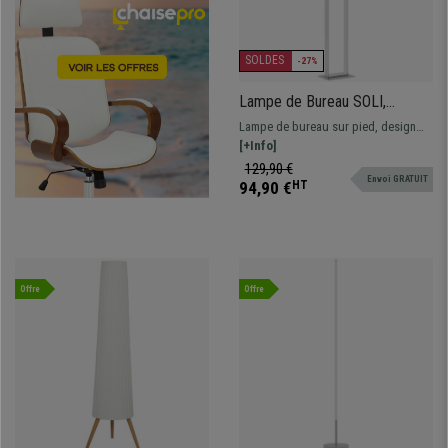
SOLDES
-27%
Lampe de Bureau SOLI,
Moderne et Élégante, en Métal
Lampe de bureau sur pied, design
et Tissu, Blanc
moderne et épuré, style élégant.
[+Info]
129,90 €
Envoi GRATUIT
94,90 €
HT
Offre
Offre