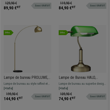
Clair
moderne et fonctionnel
coloris.
129,90 €
119,90 €
Envoi GRATUIT
Envoi GRATUIT
89,90 €
HT
84,90 €
HT
Offre
Offre
Lampe de bureau PROLUME,
Lampe de Bureau HALO,
Design Moderne et Elégant,
Design Exclusif Lampe de
Lampe de bureau au style raffiné et
Lampe de bureau au superbe design
Métal et Marbre, Couleur
Banquier, Style Vintage, Vert
moderne. Avec ses lignes courbes
[+Info]
vintage, de type lampe de banquier,
[+Info]
Dorée
très esthétiques, il diffuse une
idéale pour un bureau ou une table
199,90 €
109,90 €
Envoi GRATUIT
Envoi GRATUIT
lumière chaleureuse.
de travail.
144,90 €
HT
74,90 €
HT