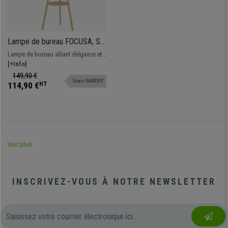
Lampe de bureau FOCUSA, Sur
Trépied en Bois, Dimensions
Lampe de bureau alliant élégance et
48 x 48 x 153 cm, Gris
praticité. À la fois source de lumière
[+Info]
et élément décoratif, elle apporte une
149,90 €
Envoi GRATUIT
touche moderne et raffinée à tout
114,90 €
HT
intérieur.
Voir plus
INSCRIVEZ-VOUS À NOTRE NEWSLETTER