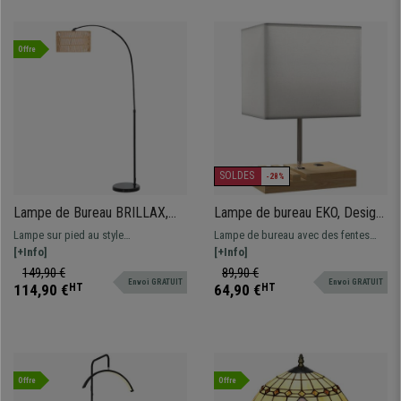
Offre
SOLDES
-28%
Lampe de Bureau BRILLAX,
Lampe de bureau EKO, Design
Style Contemporain, En Métal
Tendance, Rangements et
Lampe sur pied au style
Lampe de bureau avec des fentes
et Marbre, Noir
Ports USB, Blanc
contemporain. Idéale pour un bureau
[+Info]
pour ranger des objets et 2 ports
[+Info]
ou un cabinet.
USB. Très fonctionnelle et
149,90 €
89,90 €
Envoi GRATUIT
Envoi GRATUIT
polyvalente.
114,90 €
HT
64,90 €
HT
Offre
Offre