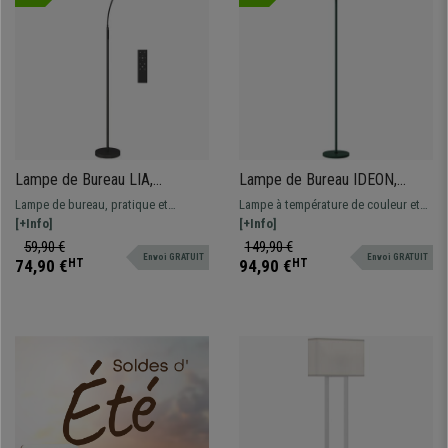
Lampe de Bureau LIA,
Lampe de Bureau IDEON,
Dimensions Ø22x175 cm, avec
Design Rétro Intemporel,
Lampe de bureau, pratique et
Lampe à température de couleur et
Télécommande et Commande
Dimensions Ø30 x 155 cm,
fonctionnelle, design moderne, avec
[+Info]
intensité réglables, avec
[+Info]
Tactile, Minuterie, Noir
Vert
télécommande.
télécommande magnétique.
59,90 €
149,90 €
Envoi GRATUIT
Envoi GRATUIT
74,90 €
HT
94,90 €
HT