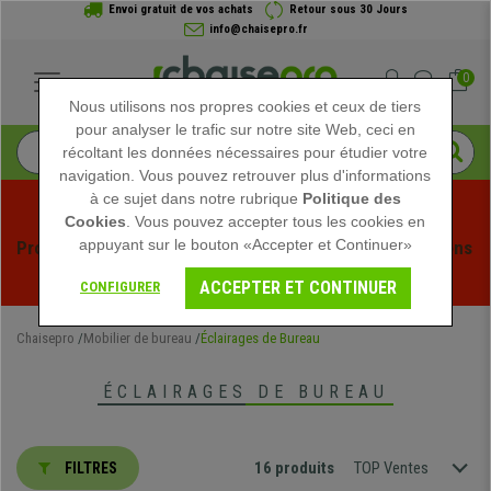
Envoi gratuit de vos achats
Retour sous 30 Jours
info@chaisepro.fr
0
Nous utilisons nos propres cookies et ceux de tiers
pour analyser le trafic sur notre site Web, ceci en
récoltant les données nécessaires pour étudier votre
navigation. Vous pouvez retrouver plus d'informations
à ce sujet dans notre rubrique
Politique des
Cookies
. Vous pouvez accepter tous les cookies en
appuyant sur le bouton «Accepter et Continuer»
Profitez des soldes d'été chez Chaisepro ! Des réductions 
exclusives pour une durée limitée - 
Voir l'offre
 -
ACCEPTER ET CONTINUER
CONFIGURER
Chaisepro
Mobilier de bureau
Éclairages de Bureau
ÉCLAIRAGES DE BUREAU
16 produits
TOP Ventes
FILTRES