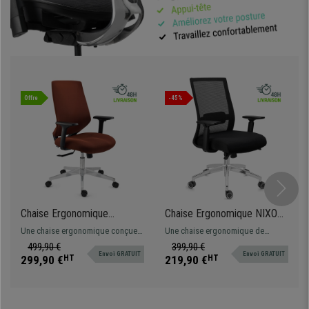
Offre
-45%
Chaise Ergonomique
Chaise Ergonomique NIXON,
NOLAN, Design Élégant,
Support Lombaire,
Une chaise ergonomique conçue
Une chaise ergonomique de
Confortable, en Maille et
Piétement Métallique,
pour une utilisation quotidienne
qualité avec soutien lombaire.
499,90 €
399,90 €
Tissu, Marron
Utilisation 8H, en Noir
Envoi GRATUIT
Envoi GRATUIT
intensive. Design moderne et
Fabriquée avec des matériaux de
299,90 €
HT
219,90 €
HT
matériel de qualité
qualité. Piétement métallique et
maille respirable.