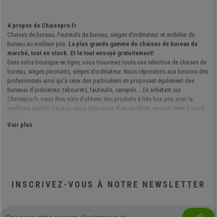
A propos de Chaisepro.fr
Chaises de bureau, Fauteuils de bureau, sièges d’ordinateur et mobilier de
bureau au meilleur prix.
La plus grande gamme de chaises de bureau du
marché, tout en stock. Et le tout envoyé gratuitement!
Dans notre boutique en ligne, vous trouverez toute une sélection de chaises de
bureau, sièges pivotants, sièges d’ordinateur. Nous répondons aux besoins des
profesionnels ainsi qu'à ceux des particuliers en proposant également des
bureaux d’ordinateur, tabourets, fauteuils, canapés…. En achetant sur
Chaisepro.fr, vous êtes sûrs d'obtenir des produits à très bon prix avec la
meilleure qualité. De plus, nous disposons d'un excellent service client à votre
écoute.
Voir plus
Chaisepro – Faites confiance aux spécialistes du
mobilier de bureau !
Dans notre boutique vous trouverez des modèles de
chaises de bureau
de la
plus haute qualité et avec un excellent service client. Nous avons la meilleure
sélection du marché en ce qui concerne les chaises de bureau. Nos clients nous
INSCRIVEZ-VOUS À NOTRE NEWSLETTER
le démontrent chaque jour, vous pouvez en effet jeter un coup d’œil à nos
opinions et vous vous rendrez compte que l'achat sur notre site Web est une
valeur sûre. Nos contrôles de qualité sont très complets dans toutes les chaises
de bureau en effet tous nos produits passent un contrôle strict. Tous les