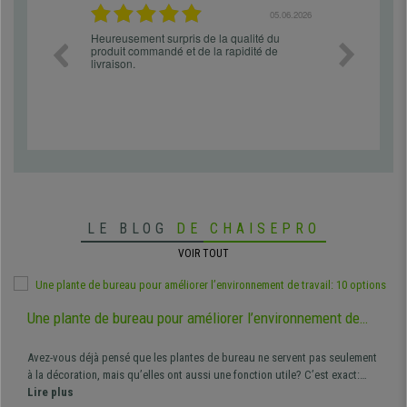
06.07.2026
05.06.2026
oduit que sur
Heureusement surpris de la qualité du
Siege confor
l'accueil
produit commandé et de la rapidité de
attentes et 
ble.
livraison.
avec des siè
grandes sur
regrette pas
LE BLOG
DE CHAISEPRO
VOIR TOUT
Une plante de bureau pour améliorer l’environnement de
travail: 10 options
Avez-vous déjà pensé que les plantes de bureau ne servent pas seulement
à la décoration, mais qu’elles ont aussi une fonction utile? C’est exact:
ajouter une plante de bureau d’intérieur sur une étag...
Lire plus