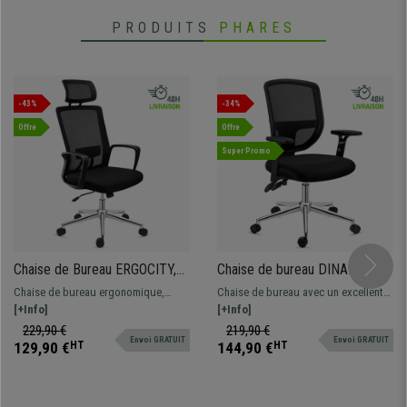
PRODUITS
PHARES
-43%
-34%
Offre
Offre
Super Promo
Chaise de Bureau ERGOCITY,
Chaise de bureau DINAMIC,
Appui-Tête, Support Lombaire,
Utilisation 8H, Dossier
Chaise de bureau ergonomique,
Chaise de bureau avec un excellent
Dossier Basculant, Noir
Ajustable, Confortable et
complète avec support lombaire, très
[+Info]
rapport qualité-prix, très confortable
[+Info]
Robuste, Noir
confortable.
et robuste. Dossier et accoudoirs
229,90 €
219,90 €
Envoi GRATUIT
Envoi GRATUIT
ajustables, avec un design
129,90 €
HT
144,90 €
HT
ergonomique