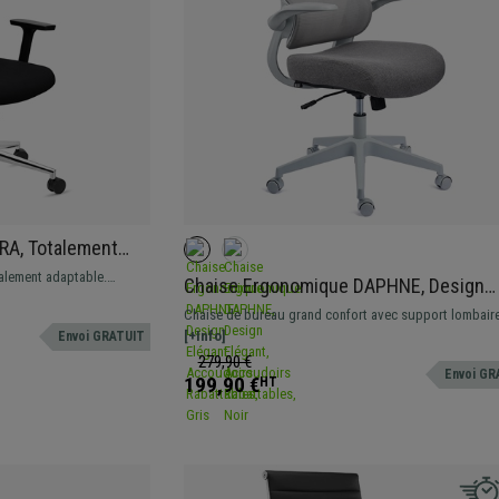
RA, Totalement
port Lombaire, Noir
alement adaptable.
Chaise Ergonomique DAPHNE, Design
confortable et innovante.
Elégant, Accoudoirs Rabattables, Gris
Chaise de bureau grand confort avec support lombaire
Robuste et résistante, avec accoudoirs rabattables.
[+Info]
Envoi GRATUIT
279,90 €
Envoi GR
199,90 €
HT