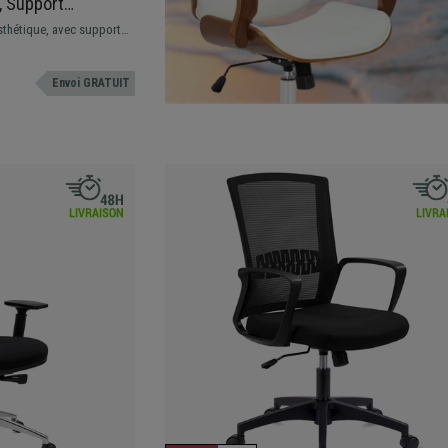
, Support
stables,
sthétique, avec support
Noir
et accoudoirs ajustables,
Envoi GRATUIT