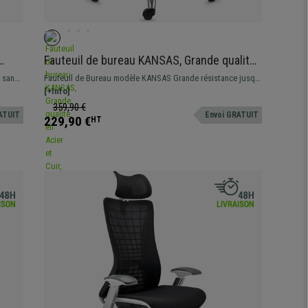
Fauteuil de bureau KANSAS, Grande qualité,
en Acier et Cuir, Noir
 sans
Fauteuil de Bureau modèle KANSAS Grande résistance jusqu
st
´à 150kg! Un design qui impressionne et un confort unique.
[+Info]
baire
359,90 €
ATUIT
Envoi GRATUIT
229,90 €
HT