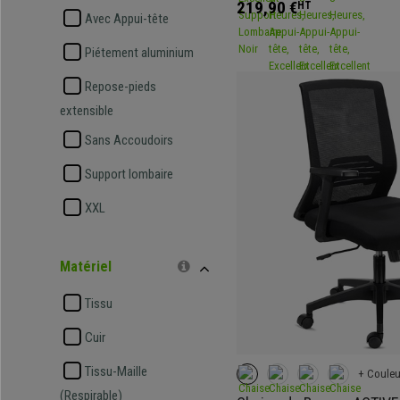
219,90 €
HT
Avec Appui-tête
Piétement aluminium
Repose-pieds
extensible
Sans Accoudoirs
Support lombaire
XXL
Matériel
Tissu
Cuir
Tissu-Maille
+ Couleu
(Respirable)