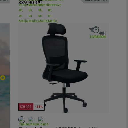
339,90 €
HT
-44%
SOLDES