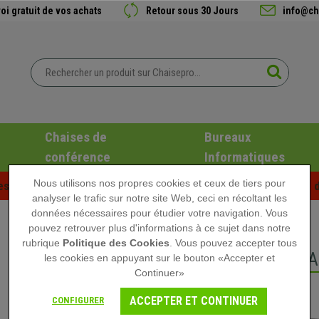
oi gratuit de vos achats
Retour sous 30 Jours
info@ch
Chaises de
Bureaux
conférence
Informatiques
Nous utilisons nos propres cookies et ceux de tiers pour
es d'été chez Chaisepro ! Des réductions exclusives pour une d
analyser le trafic sur notre site Web, ceci en récoltant les
données nécessaires pour étudier votre navigation. Vous
pouvez retrouver plus d'informations à ce sujet dans notre
rubrique
Politique des Cookies
. Vous pouvez accepter tous
CHAISES DE BURE
les cookies en appuyant sur le bouton «Accepter et
Continuer»
ACCEPTER ET CONTINUER
CONFIGURER