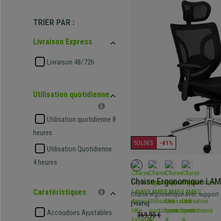
TRIER PAR :
Livraison Express
Livraison 48/72h
Utilisation quotidienne
Utilisation quotidienne 8
heures
-41%
SOLDES
Utilisation Quotidienne
4 heures
Chaise Ergonomique LAMB
Excellent Support Lombai
Caratéristiques
Chaise ergonomique avec support l
Adaptée à un usage intensif de 8 h
[+Info]
Accoudoirs Ajustables
369,90 €