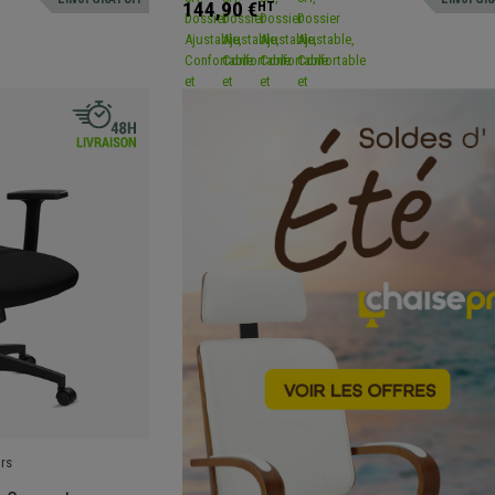
144,90 €
HT
rs