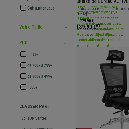
Chaise de Bureau ACTIVE
Lombaire, Accoudoirs Aju
Cuir authentique
Chaise de bureau robuste et très e
Confortable et Robuste, 
lombaire. Assise de haute densité 
[+Info]
la garantie d'un confort optimal.
229,90 €
139,90 €
HT
Votre Taille
Prix
< 199€
de 200€ à 299€
de 300€ à 499€
>500€
CLASSER PAR:
TOP Ventes