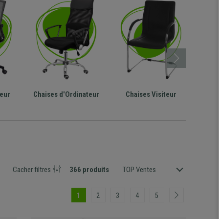
teur
Chaises d'Ordinateur
Chaises Visiteur
Fau
Cacher filtres
366 produits
TOP Ventes
1
2
3
4
5