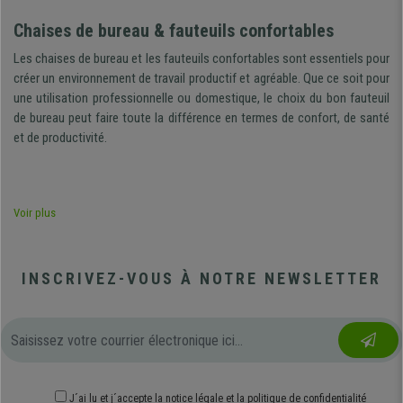
Chaises de bureau & fauteuils confortables
Les chaises de bureau et les fauteuils confortables sont essentiels pour
créer un environnement de travail productif et agréable. Que ce soit pour
une utilisation professionnelle ou domestique, le choix du bon fauteuil
de bureau peut faire toute la différence en termes de confort, de santé
et de productivité.
Dans tout environnement de travail, les chaises de bureau et les
Voir plus
fauteuils confortables jouent un rôle crucial. Que ce soit dans un cadre
professionnel ou domestique, le choix approprié d'un fauteuil de bureau
peut considérablement améliorer le confort, favoriser la santé et
INSCRIVEZ-VOUS À NOTRE NEWSLETTER
accroître la productivité. Un fauteuil bien adapté procure un soutien
ergonomique adéquat, réduisant ainsi les tensions musculaires et les
douleurs dorsales, ce qui est essentiel pour conserver une posture
correcte pendant de longues périodes de travail. De plus, un fauteuil
confortable crée un environnement propice à la concentration et au
bien-être, ce qui se traduit par une meilleure efficacité dans les tâches
J´ai lu et j´accepte
la notice légale
et
la politique de confidentialité