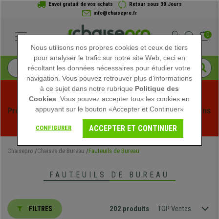
Envoi gratuit de vos achats
Retour sous 30 Jours
info@chaisepro.fr
0
Nous utilisons nos propres cookies et ceux de tiers
pour analyser le trafic sur notre site Web, ceci en
récoltant les données nécessaires pour étudier votre
navigation. Vous pouvez retrouver plus d'informations
à ce sujet dans notre rubrique
Politique des
Cookies
. Vous pouvez accepter tous les cookies en
appuyant sur le bouton «Accepter et Continuer»
Profitez des soldes d'été chez Chaisepro ! Des réductions 
exclusives pour une durée limitée - 
Voir l'offre
 -
ACCEPTER ET CONTINUER
CONFIGURER
Chaisepro
Chaises de Bureau
Fauteuils de Bureau
FAUTEUILS DE BUREAU
202 produits
TOP Ventes
FILTRES