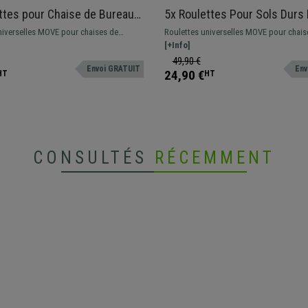
ttes pour Chaise de Bureau
5x Roulettes Pour Sols Durs
ols Moquettés, Dimensions
Dimensions 11x50mm, Profil 
niverselles MOVE pour chaises de
Roulettes universelles MOVE pour chais
, Blanc
Noir
 sols moquettés
bureau, adaptées aux sols durs
[+Info]
49,90 €
Envoi GRATUIT
Env
24,90 €
HT
HT
CONSULTÉS
RÉCEMMENT