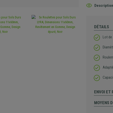
Description
DÉTAILS
Lot de
Diamèt
Rouleme
Adapté
Capaci
ENVOI ET
MOYENS D