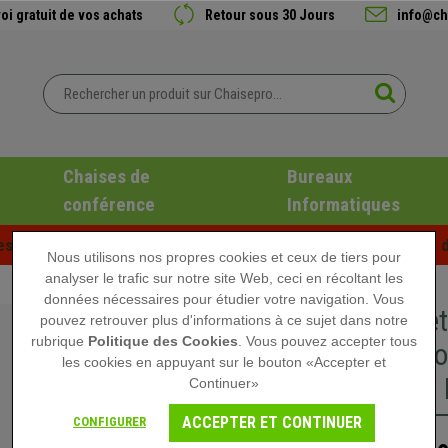
oi gratuit de vos achats
Retour sous 30 Jours
info@ch
Chaises de
Bureaux
conférence
Informatiques
es d'été chez Chaisepro ! Des réductions exclusives pour une d
Nous utilisons nos propres cookies et ceux de tiers pour
analyser le trafic sur notre site Web, ceci en récoltant les
données nécessaires pour étudier votre navigation. Vous
5x Roulet
pouvez retrouver plus d'informations à ce sujet dans notre
rubrique
Politique des Cookies
. Vous pouvez accepter tous
Dimensio
les cookies en appuyant sur le bouton «Accepter et
Gomme, D
Continuer»
ACCEPTER ET CONTINUER
CONFIGURER