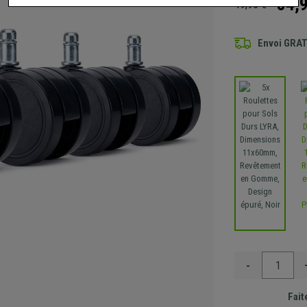
34,
49,90 €
Envoi GRA
-
Fait