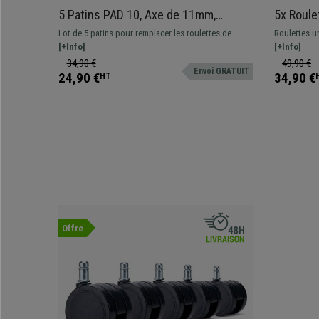
5 Patins PAD 10, Axe de 11mm,
5x Roule
Antidérapants, Résistants
MOVE, S
Lot de 5 patins pour remplacer les roulettes de
Roulettes u
11x50mm
votre chaise de bureau. Profitez de tous les
[+Info]
bureau, sur
[+Info]
avantages d'une chaise ergonomique sans roulettes
34,90 €
49,90 €
Envoi GRATUIT
!
24,90 €
34,90 €
HT
Offre