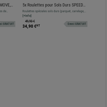
 MOVE,
5x Roulettes pour Sols Durs SPEED
5x Rou
Plat,
11x50mm, Design Sportif, Bleu
Roller,
es de
Roulettes spéciales sols durs (parquet, carrelage,
Roulettes
Silenci
stratifié), avec bande en gomme. Design sportif,
[+Info]
Silencieus
[+Info]
idéales pour chaises GAMING
49,90 €
59,90 
oi GRATUIT
Envoi GRATUIT
34,90 €
44,90 
HT