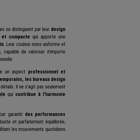
tes se distinguent par leur
design
e et compacte
qui apporte une
in
. Leur couleur noire uniforme et
, capable de valoriser n’importe
onnelle.
tte un aspect
professionnel et
temporains, les bureaux design
détails. Il ne s’agit pas seulement
yle
qui
contribue à l’harmonie
our garantir
des performances
buste et parfaitement équilibrée,
ilitant les mouvements quotidiens