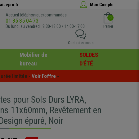
aisepro.fr
Mon Compte
Accueil téléphonique/commandes
0
01 85 85 04 73
Du lundi au vendredi, 8:30-13:00 / 14:00-17:00
Panier
Contactez-nous
Mobilier de
SOLDES
bureau
D'ÉTÉ
urée limitée - 
Voir l'offre
 -
tes pour Sols Durs LYRA,
ns 11x60mm, Revêtement en
esign épuré, Noir