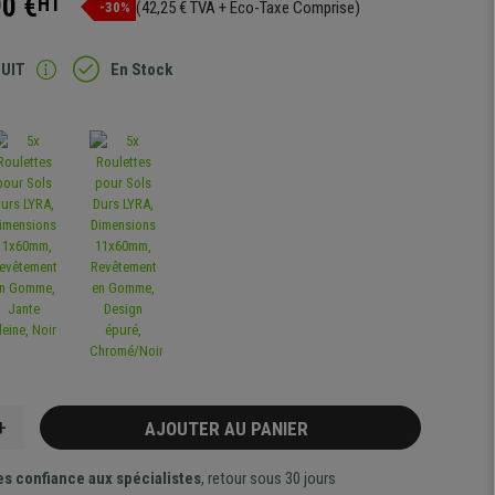
90 €
HT
(42,25 € TVA + Eco-Taxe Comprise)
-30%
TUIT
En Stock
+
AJOUTER AU PANIER
es confiance aux spécialistes
, retour sous 30 jours