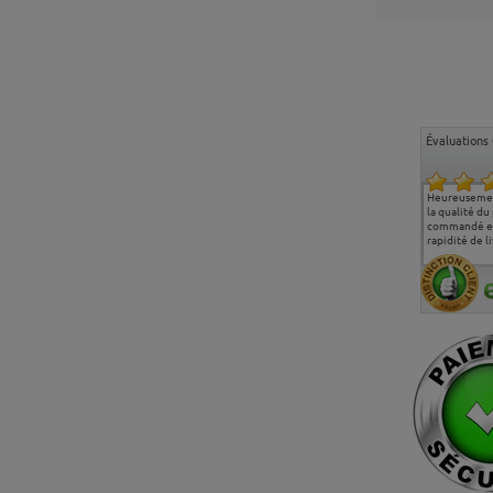
Évaluations 
Ma deuxième commande
Entière satisfaction tant
Heureusemen
chez chaisepro, je tenais
sur le produit que sur les
la qualité du
à féliciter l'équipe qui
délais de livraison, et
commandé et
m'a toujours bien
surtout l'accueil
rapidité de li
conseillé, très
téléphonique compétent
aimablement je
et agréable.
recommande vivement