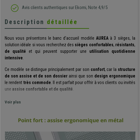
Avis clients authentiques sur Ekomi, Note 4,9/5
Description
détaillée
Nous vous présentons le banc d’accueil modèle
AUREA
à 3 sièges, la
solution idéale si vous recherchez des
sièges confortables
,
résistants
,
de qualité
et qui peuvent supporter une
utilisation quotidienne
intensive
.
Ce modèle se distingue principalement par son
confort
, car la
structure
de son assise et de son dossier
ainsi que son
design ergonomique
le rendent
très commode
. Il est parfait pour offrir à vos clients ou invités
une
assise confortable et de qualité
.
Ce banc s’illustre également par la
solidité
et la
robustesse
qu’il offre,
Voir plus
ce grâce à sa
structure métallique
: c’est en effet un matériau
garantissant une
résistance et une durabilité maximales
, ce qui est
fondamental pour ce type de siège,
conçu pour un usage intensif
.
L’entretien et le nettoyage de ce banc est également très facile : il suffit
d’utiliser un chiffon imbibé d'eau tiède, et le tour est joué !