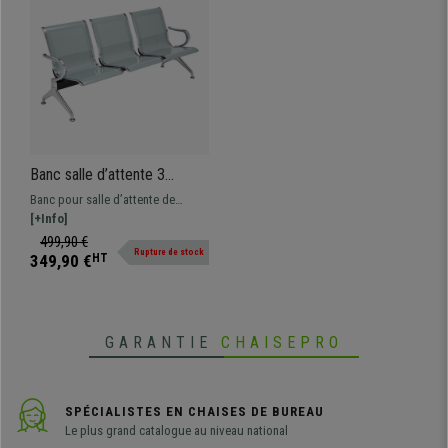
Banc salle d’attente 3
sièges AUREA, Structure et
Banc pour salle d’attente de
Sièges en Métal, couleur
170x63 cm avec structure en métal
[+Info]
Gris
robuste et sièges en métal.
499,90 €
Rupture de stock
Grande qualité, très résistant.
349,90 €
HT
GARANTIE
CHAISEPRO
SPÉCIALISTES EN CHAISES DE BUREAU
Le plus grand catalogue au niveau national