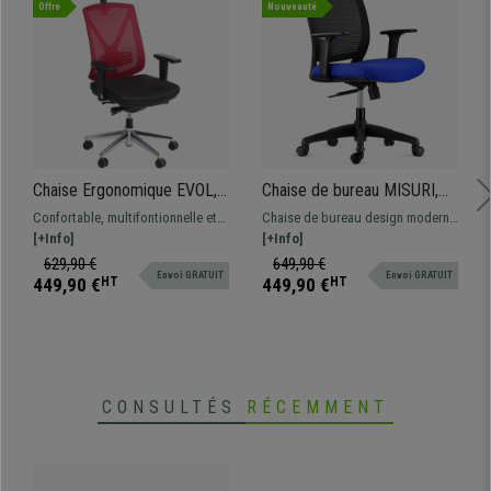
Offre
Nouveauté
Chaise Ergonomique EVOL,
Chaise de bureau MISURI,
Très Ajustable, Piétement
Accoudoirs Réglables, en
Confortable, multifontionnelle et
Chaise de bureau design moderne
Métal, Bordeaux
Maille Respirante, Noir /
robuste. Cette magnifique chaise
[+Info]
et confortable avec revêtement en
[+Info]
Bleu
est idéale pour une utilisation
maille respirante disponible en
629,90 €
649,90 €
Envoi GRATUIT
Envoi GRATUIT
quotidienne, disponible en
différentes couleurs.
449,90 €
HT
449,90 €
HT
différentes couleurs
CONSULTÉS
RÉCEMMENT