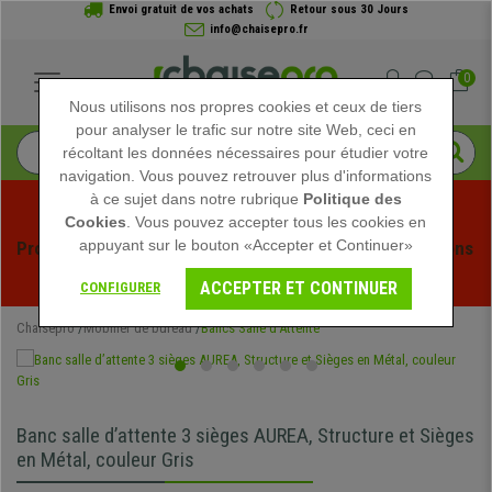
Envoi gratuit de vos achats
Retour sous 30 Jours
info@chaisepro.fr
0
Nous utilisons nos propres cookies et ceux de tiers
pour analyser le trafic sur notre site Web, ceci en
récoltant les données nécessaires pour étudier votre
navigation. Vous pouvez retrouver plus d'informations
à ce sujet dans notre rubrique
Politique des
Cookies
. Vous pouvez accepter tous les cookies en
appuyant sur le bouton «Accepter et Continuer»
Profitez des soldes d'été chez Chaisepro ! Des réductions 
exclusives pour une durée limitée - 
Voir l'offre
 -
ACCEPTER ET CONTINUER
CONFIGURER
Chaisepro
Mobilier de bureau
Bancs Salle d'Attente
Banc salle d’attente 3 sièges AUREA, Structure et Sièges
en Métal, couleur Gris