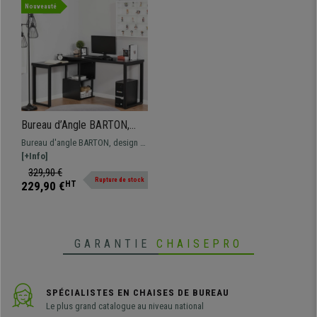
Nouveauté
Bureau d’Angle BARTON,
220x55x76cm, Modulable,
Bureau d'angle BARTON, design et
en Bois et Métal, Noir
élégant. Polyvalent et modulable,
[+Info]
il est idéal pour les petits
329,90 €
Rupture de stock
espaces.
229,90 €
HT
GARANTIE
CHAISEPRO
SPÉCIALISTES EN CHAISES DE BUREAU
Le plus grand catalogue au niveau national