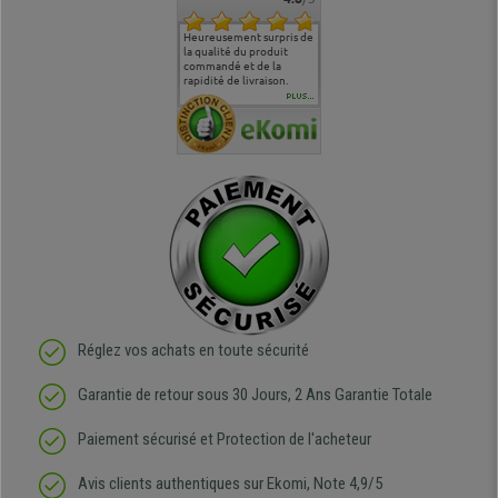
commande
Entière satisfaction tant
Heureusement surpris de
Siege confortable qui
service cl
 je tenais
sur le produit que sur les
la qualité du produit
correspond à mes
bien qu'a
uipe qui
délais de livraison, et
commandé et de la
attentes et mes besoins.
problème 
en
surtout l'accueil
rapidité de livraison.
J'ai pu comparer avec des
abîmé) tou
téléphonique compétent
sièges que l'on trouve
oeuvre po
PLUS...
e
et agréable.
dans les grandes surfaces
ce produit
ivement
de l'aménagement et ne
meilleurs 
regrette pas mon achat.
de l'achat
de belle q
Réglez vos achats en toute sécurité
Garantie de retour sous 30 Jours, 2 Ans Garantie Totale
Paiement sécurisé et Protection de l'acheteur
Avis clients authentiques sur Ekomi, Note 4,9/5