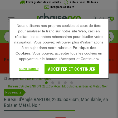
Envoi gratuit de vos achats
Retour sous 30 Jours
info@chaisepro.fr
0
Nous utilisons nos propres cookies et ceux de tiers
pour analyser le trafic sur notre site Web, ceci en
récoltant les données nécessaires pour étudier votre
navigation. Vous pouvez retrouver plus d'informations
à ce sujet dans notre rubrique
Politique des
Cookies
. Vous pouvez accepter tous les cookies en
appuyant sur le bouton «Accepter et Continuer»
Profitez des soldes d'été chez Chaisepro ! Des réductions 
exclusives pour une durée limitée - 
Voir l'offre
 -
ACCEPTER ET CONTINUER
CONFIGURER
Chaisepro
Bureaux Informatiques
Nouveauté
Bureau d’Angle BARTON, 220x55x76cm, Modulable, en
Bois et Métal, Noir