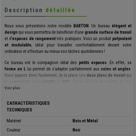
Description
détaillée
Nous vous présentons notre modèle
BARTON
. Un bureau
élégant et
design
qui vous permettra de bénéficier d’une
grande surface de travail
et d
’espaces de rangement
très pratiques. Voici un produit
polyvalent
et modulable
, idéal pour travailler confortablement devant votre
ordinateur et effectuer au mieux vos tâches quotidiennes !
Ce bureau est le compagnon idéal des
petits espaces
. En effet, sa
forme en L
lui permet de s’adapter parfaitement aux
coins et angles
.
Vous gagnez donc facilement, de la place. Les
deux plans de travail
qui
le composent sont
rotatifs à 360º
. Vous avez la possibilité de les
disposer en ligne droite
Voir plus
, quand vous souhaitez bénéficier d’un grand
espace de travail. Vous pouvez également
agir sur la longueur de la
table
, en décidant de
déplier ou non les deux parties
. Voici donc un
CASRACTÉRISTIQUES
produit très polyvalent, car il s’adapte totalement à vos besoins.
TECHNIQUES
Le bureau offre une
superficie utile de 220x55cm
. Vous profitez ainsi
Matériel
Bois et Métal
d’un
grand plan ce travail
, sur lequel vous avez la possibilité de réaliser,
Couleur
Noir
dans le plus grand des conforts, vos tâches quotidiennes. Vous disposez