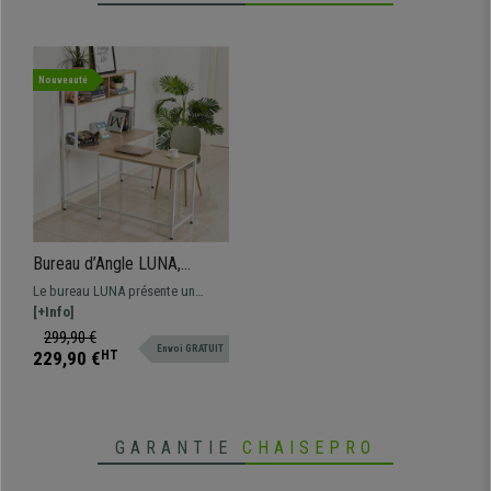
Nouveauté
Bureau d’Angle LUNA,
140x125x149 cm, Design et
Le bureau LUNA présente un
Pratique, en Métal et Bois
design esthétique, très
[+Info]
fonctionnel et pratique grâce à
299,90 €
Envoi GRATUIT
ses nombreux espaces de
229,90 €
HT
rangement, fabrication de qualité
en bois et métal.
GARANTIE
CHAISEPRO