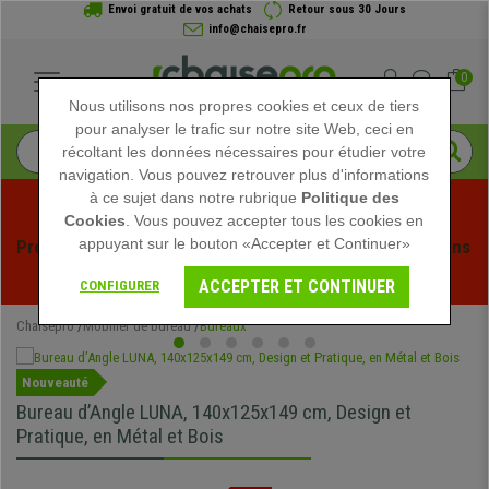
Envoi gratuit de vos achats
Retour sous 30 Jours
info@chaisepro.fr
0
Nous utilisons nos propres cookies et ceux de tiers
pour analyser le trafic sur notre site Web, ceci en
récoltant les données nécessaires pour étudier votre
navigation. Vous pouvez retrouver plus d'informations
à ce sujet dans notre rubrique
Politique des
Cookies
. Vous pouvez accepter tous les cookies en
appuyant sur le bouton «Accepter et Continuer»
Profitez des soldes d'été chez Chaisepro ! Des réductions 
exclusives pour une durée limitée - 
Voir l'offre
 -
ACCEPTER ET CONTINUER
CONFIGURER
Chaisepro
Mobilier de bureau
Bureaux
Nouveauté
Bureau d’Angle LUNA, 140x125x149 cm, Design et
Pratique, en Métal et Bois