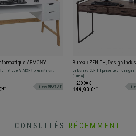
Informatique ARMONY,
Bureau ZENITH, Design Indust
76 cm, Design Moderne, En
Tiroirs, en Métal et Bois cou
nformatique ARMONY présente un
Le bureau ZENITH présente un design ind
uleur Blanc
Noyer
ne, simple et fonctionnel. Structure en
tendance, il est fonctionnel grâce à ses d
[+Info]
e.
et très solide grâce à ses matériaux de q
299,90 €
Envoi GRATUIT
Env
€
149,90 €
HT
HT
CONSULTÉS
RÉCEMMENT