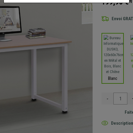
199,90 €
H
Envoi GRA
Blanc
-
Fait
Description