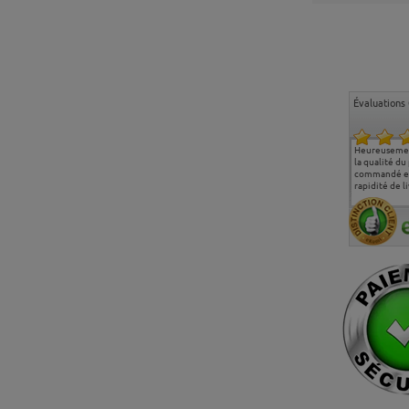
Évaluations 
Ma deuxième commande
Entière satisfaction tant
Heureusemen
chez chaisepro, je tenais
sur le produit que sur les
la qualité du
à féliciter l'équipe qui
délais de livraison, et
commandé et
m'a toujours bien
surtout l'accueil
rapidité de li
conseillé, très
téléphonique compétent
aimablement je
et agréable.
recommande vivement