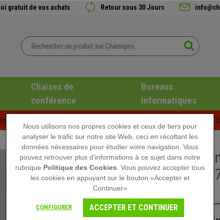
oi gratuit de vos achats
Retour sous 30 Jours
info@ch
Chaises de
Bureaux
conférence
Informatiques
es d'été chez Chaisepro ! Des réductions exclusives pour une d
Nous utilisons nos propres cookies et ceux de tiers pour
analyser le trafic sur notre site Web, ceci en récoltant les
données nécessaires pour étudier votre navigation. Vous
Bureau I
pouvez retrouver plus d'informations à ce sujet dans notre
rubrique
Politique des Cookies
. Vous pouvez accepter tous
120x60x7
les cookies en appuyant sur le bouton «Accepter et
Chêne
Continuer»
ACCEPTER ET CONTINUER
CONFIGURER