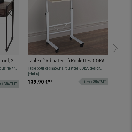
riel, 2
Table d’Ordinateur à Roulettes CORA,
Bureau
leur
Ajustable en Hauteur, En Bois, Blanc
support
ustriel très
Table pour ordinateur à roulettes CORA, design
Bureau In
et Chêne
multip
eux tiroirs,
égant. Dimensions compactes et hauteur ajustable.
[+Info]
cm et hau
[+Info]
ualité.
par son g
299,90
139,90 €
HT
Envoi GRATUIT
oi GRATUIT
polyvalenc
159,90
et une aut