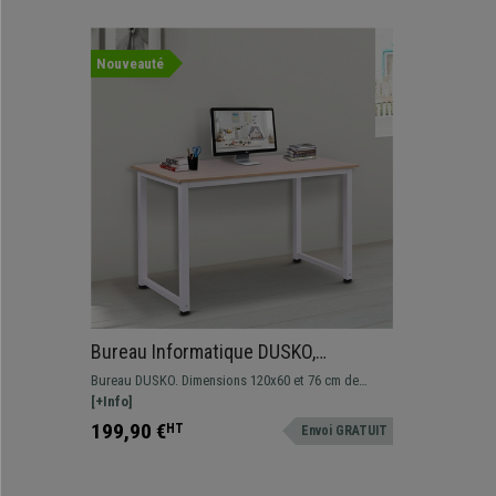
Nouveauté
Bureau Informatique DUSKO,
120x60x76cm, en Métal et Bois, Blanc
Bureau DUSKO. Dimensions 120x60 et 76 cm de
et Chêne
hauteur Bureau de style minimaliste avec surface de
[+Info]
travail en bois et structure métallique robuste.
199,90 €
HT
Envoi GRATUIT