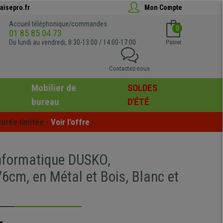
aisepro.fr
Mon Compte
Accueil téléphonique/commandes
0
01 85 85 04 73
Du lundi au vendredi, 8:30-13:00 / 14:00-17:00
Panier
Contactez-nous
Mobilier de
SOLDES
bureau
D'ÉTÉ
urée limitée - 
Voir l'offre
 -
nformatique DUSKO,
6cm, en Métal et Bois, Blanc et