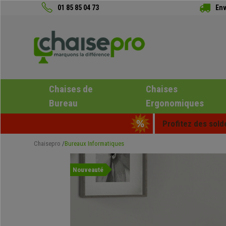
01 85 85 04 73
Env
Chaises de
Chaises
Bureau
Ergonomiques
Profitez des sold
Chaisepro
Bureaux Informatiques
Nouveauté