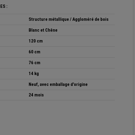
ES :
Structure métallique / Aggloméré de bois
Blanc et Chêne
120 cm
60 cm
76 cm
14 kg
Neuf, avec emballage d'origine
24 mois