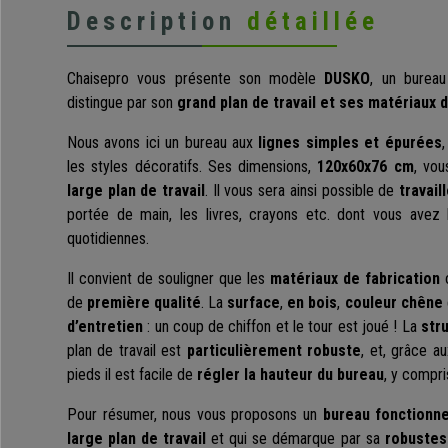
Description
détaillée
Chaisepro vous présente son modèle
DUSKO
, un burea
distingue par son
grand plan de travail et ses matériaux d
Nous avons ici un bureau aux
lignes simples et épurées
,
les styles décoratifs. Ses dimensions,
120x60x76 cm
, vou
large plan de travail
. Il vous sera ainsi possible de
travail
portée de main, les livres, crayons etc. dont vous avez 
quotidiennes.
Il convient de souligner que les
matériaux de fabrication
o
de
première qualité
. La
surface
,
en bois
,
couleur chêne
d’entretien
: un coup de chiffon et le tour est joué ! La
str
plan de travail est
particulièrement robuste
, et, grâce a
pieds il est facile de
régler la hauteur du bureau
, y compri
Pour résumer, nous vous proposons un
bureau fonctionne
large plan de travail
et qui se démarque par sa
robustes