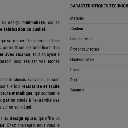
CARACTÉRISTIQUES TECHNIQU
Matériel
u au design
minimaliste
, qui se
Couleur
e fabrication de qualité
.
Largeur totale
 qui se mariera facilement à tous
s permettront de bénéficier d’un
Profondeur totale
ler avec aisance
, tout en ayant à
Hauteur totale
besoin pour réaliser vos taches
Poids
nt été choisis avec soin, ils sont
État
est à la fois
résistante et facile
Garantie
ucture métallique
, qui soutient le
ux
patins
situés à l’extrémité des
s sur un sol inégal.
l
, au
design épuré
, qui offre un
se
. Chez chaisepro, nous vous le