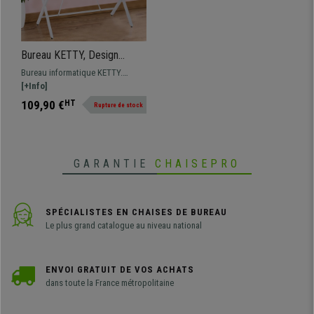
Bureau KETTY, Design
Contemporain, 105x56x75,
Bureau informatique KETTY.
avec Tiroir de Rangement,
Dimensions 105x54 et 75 cm de
[+Info]
en Bois et Structure en
hauteur. Modèle avec un design
109,90 €
HT
Rupture de stock
Acier, Chêne
moderne et contemporain.
Pratique et polyvalent
GARANTIE
CHAISEPRO
SPÉCIALISTES EN CHAISES DE BUREAU
Le plus grand catalogue au niveau national
ENVOI GRATUIT DE VOS ACHATS
dans toute la France métropolitaine