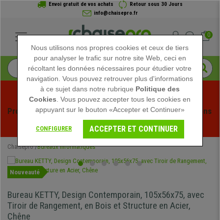
Envoi gratuit de vos achats
Retour sous 30 Jours
info@chaisepro.fr
0
Nous utilisons nos propres cookies et ceux de tiers
pour analyser le trafic sur notre site Web, ceci en
récoltant les données nécessaires pour étudier votre
navigation. Vous pouvez retrouver plus d'informations
à ce sujet dans notre rubrique
Politique des
Cookies
. Vous pouvez accepter tous les cookies en
appuyant sur le bouton «Accepter et Continuer»
Profitez des soldes d'été chez Chaisepro ! Des réductions 
exclusives pour une durée limitée - 
Voir l'offre
 -
ACCEPTER ET CONTINUER
CONFIGURER
Chaisepro
Bureaux Informatiques
Nouveauté
Bureau KETTY, Design Contemporain, 105x56x75, avec
Tiroir de Rangement, en Bois et Structure en Acier,
Chêne