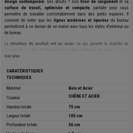
design contemporain
. Ses atouts ? Son
tiroir de rangement
et sa
surface de travail, optimisée et compacte
, parfaite pour vous
permettre de travailler confortablement dans des petits espaces. Il
convient de noter que les
lignes modernes et épurées
du bureau
permettront à ce dernier de se marier avec tous les styles d’intérieur ou
de bureau.
La
structure du produit est en acier
, ce qui garantit la stabilité de
l’ensemble. Le
plan de travail est en bois renforcé et vernis
. Le tout
est
Voir plus
facile d'entretien
et pensé pour un usage quotidien. La
hauteur des
pieds peut être ajustée,
grâce aux patins situés aux extrémités, ce qui
vous permet d’
utiliser le meuble sur des sols inégaux
.
CARATÉRISTIQUES
TECHNIQUES
Le meuble dispose d’
un tiroir de rangement en acier
, de
grandes
dimensions
. Celui-ci vous permet de bénéficier d’un large espace pour
Matériel
Bois et Acier
ranger et ordonner tout ce dont vous avez besoin que ce soit pour
CHÊNE ET ACIER
Couleur
travailler ou pour vos loisirs créatifs. Détail très pratique, vous avez la
possibilité de
positionner celui-ci à droite ou à gauche
du bureau.
Hauteur totale
75 cm
Il s’agit donc d’un
Largeur totale
produit polyvalent qui allie avec succès design et
105 cm
confort
. Ses lignes minimalistes et modernes permettent d’ajouter une
Profondeur totale
56 cm
touche design
à la pièce dans laquelle vous déciderez de le placer. Le