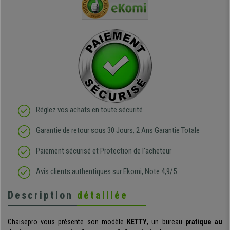
ivement
de l'aménagement et ne
meilleurs 
regrette pas mon achat.
de l'achat
de belle q
Réglez vos achats en toute sécurité
Garantie de retour sous 30 Jours, 2 Ans Garantie Totale
Paiement sécurisé et Protection de l'acheteur
Avis clients authentiques sur Ekomi, Note 4,9/5
Description
détaillée
Chaisepro vous présente son modèle
KETTY
, un bureau
pratique au