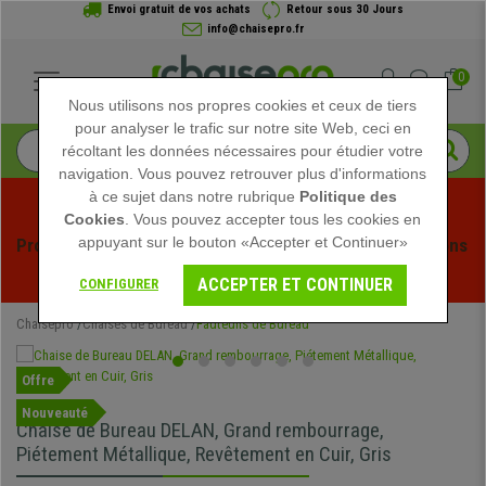
Envoi gratuit de vos achats
Retour sous 30 Jours
info@chaisepro.fr
0
Nous utilisons nos propres cookies et ceux de tiers
pour analyser le trafic sur notre site Web, ceci en
récoltant les données nécessaires pour étudier votre
navigation. Vous pouvez retrouver plus d'informations
à ce sujet dans notre rubrique
Politique des
Cookies
. Vous pouvez accepter tous les cookies en
appuyant sur le bouton «Accepter et Continuer»
Profitez des soldes d'été chez Chaisepro ! Des réductions 
exclusives pour une durée limitée - 
Voir l'offre
 -
ACCEPTER ET CONTINUER
CONFIGURER
Chaisepro
Chaises de Bureau
Fauteuils de Bureau
Offre
Nouveauté
Chaise de Bureau DELAN, Grand rembourrage,
Piétement Métallique, Revêtement en Cuir, Gris