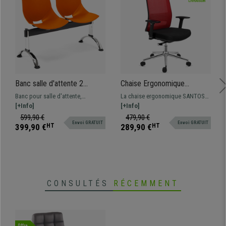
Banc salle d'attente 2
Chaise Ergonomique
sièges AMIR, Structure en
SANTOS, Utilisation
Banc pour salle d'attente,
La chaise ergonomique SANTOS
Métal, Plastique Orange
Professionnelle 8h, Design
structure métallique et assises en
[+Info]
sera idéale pour une utilisation
[+Info]
Élégant, en Rouge
plastique resistant. Très pratique
professionnelle intensive, grâce à
599,90 €
479,90 €
Envoi GRATUIT
Envoi GRATUIT
et résistant. Disponible en
son support lombaire et son
399,90 €
HT
289,90 €
HT
plusieurs coloris et configurations
assise bien rembourrée !
CONSULTÉS
RÉCEMMENT
Offre