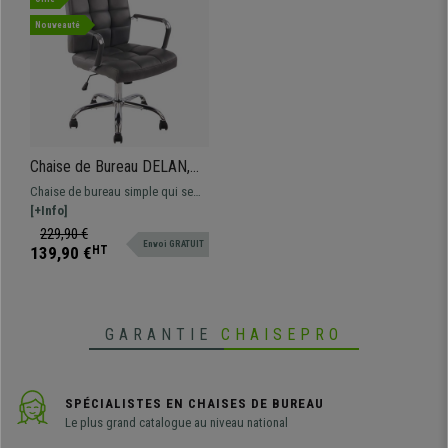
Nouveauté
Chaise de Bureau DELAN,
Grand rembourrage,
Chaise de bureau simple qui se
Piétement Métallique,
distingue par son confort, design
[+Info]
Revêtement en Cuir, Gris
et qualité. Rembourrage épais
229,90 €
Envoi GRATUIT
tapissé en cuir synthétique et avec
139,90 €
HT
un piétement métallique.
GARANTIE
CHAISEPRO
SPÉCIALISTES EN CHAISES DE BUREAU
Le plus grand catalogue au niveau national