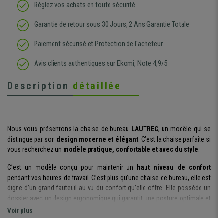
Réglez vos achats en toute sécurité
Garantie de retour sous 30 Jours, 2 Ans Garantie Totale
Paiement sécurisé et Protection de l'acheteur
Avis clients authentiques sur Ekomi, Note 4,9/5
Description
détaillée
Nous vous présentons la chaise de bureau
LAUTREC
, un modèle qui se
distingue par son
design moderne et élégant
. C’est la chaise parfaite si
vous recherchez un
modèle pratique, confortable et avec du style
.
C’est un modèle conçu pour maintenir un
haut niveau de confort
pendant vos heures de travail. C’est plus qu’une chaise de bureau, elle est
digne d’un grand fauteuil au vu du confort qu’elle offre. Elle possède un
dossier avec un design ergonomique qui garantit une posture optimale et
protège la courbure du dos.
Voir plus