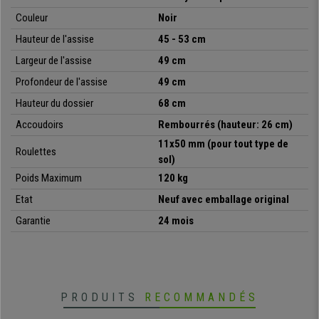
offre cette chaise à un prix incroyable que vous trouverez
Couleur
Noir
difficilement dans d’autres boutiques
. Ne manquez pas cette grande
opportunité !
Hauteur de l'assise
45 - 53 cm
Largeur de l'assise
49
cm
•
Réglage en hauteur avec un vérin à gaz
Profondeur de l'assise
49
cm
• Cuir synthétique de grande qualité
•
Mécanisme basculant
Hauteur du dossier
68 cm
• Design élégant intemporel
Accoudoirs
Rembourrés
(hauteur: 26 cm)
•
Piétement et accoudoirs en métal
11x50 mm (pour tout type de
Roulettes
sol)
Poids Maximum
12
0
kg
Etat
Neuf avec emballage original
Garantie
24 mois
PRODUITS
RECOMMANDÉS