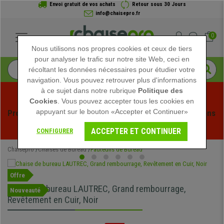
Envoi gratuit de vos achats
Retour sous 30 Jours
info@chaisepro.fr
0
Nous utilisons nos propres cookies et ceux de tiers
pour analyser le trafic sur notre site Web, ceci en
récoltant les données nécessaires pour étudier votre
navigation. Vous pouvez retrouver plus d'informations
à ce sujet dans notre rubrique
Politique des
Cookies
. Vous pouvez accepter tous les cookies en
appuyant sur le bouton «Accepter et Continuer»
Profitez des soldes d'été chez Chaisepro ! Des réductions 
exclusives pour une durée limitée - 
Voir l'offre
 -
ACCEPTER ET CONTINUER
CONFIGURER
Chaisepro
Chaises de Bureau
Fauteuils de Bureau
Offre
Chaise de bureau LAUTREC, Grand rembourrage,
Nouveauté
Revêtement en Cuir, Noir