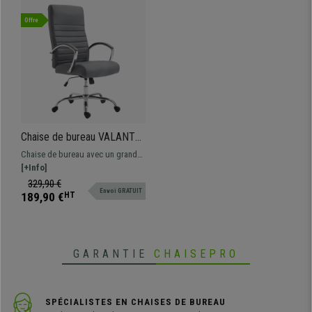
Offre
Chaise de bureau VALANTY,
Grand rembourrage,
Chaise de bureau avec un grand
Piétement métallique,
rembourrage tapissée en cuir
[+Info]
Revêtement Cuir, Gris
synthétique, avec un mécanisme
329,90 €
Envoi GRATUIT
de balancement et un piétement
189,90 €
HT
métallique.
GARANTIE
CHAISEPRO
SPÉCIALISTES EN CHAISES DE BUREAU