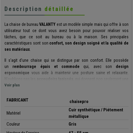
Description
détaillée
La chaise
de bureau
VALANTY
est un modèle simple mais qui offre à son
utilisateur tout ce dont vous avez besoin pour pouvoir réaliser vos
tâches, que ce soit au bureau ou à la maison. Ses principales
caractéristiques sont son
confort, son design soigné et la qualité de
ses matériaux
.
Il s'agit d'une chaise qui se distingue par son confort. Elle possède
un
rembourrage épais et commode
qui, avec son
design
ergonomique
vous aide à maintenir
une posture saine et relaxante
.
N'oublions pas les
accoudoirs tapissés
, qui donnent non seulement une
touche esthétique au fauteuil, mais offrent également un point d'appui
Voir plus
idéal.
FABRICANT
chaisepro
De plus, ce modèle intègre un
mécanisme d'inclinaison basculant
:
vous pouvez activer facilement cette fonction en actionnant le levier
Cuir synthétique / Piétement
Matériel
vers l’extérieur de la chaise, si vous effectuez la même action à l’inverse,
métallique
le fauteuil reprendra sa position rigide normale. Cette fonctionnalité est
Couleur
Gris
très utile et permet de choisir entre les deux options selon vos envies, ce