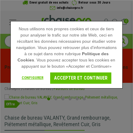
Envoi gratuit de vos achats
Retour sous 30 Jours
info@chaisepro.fr
0
Nous utilisons nos propres cookies et ceux de tiers
pour analyser le trafic sur notre site Web, ceci en
récoltant les données nécessaires pour étudier votre
navigation. Vous pouvez retrouver plus d'informations
à ce sujet dans notre rubrique
Politique des
Cookies
. Vous pouvez accepter tous les cookies en
appuyant sur le bouton «Accepter et Continuer»
Profitez des soldes d'été chez Chaisepro ! Des réductions 
exclusives pour une durée limitée - 
Voir l'offre
 -
ACCEPTER ET CONTINUER
CONFIGURER
Chaisepro
Chaises de Bureau
Fauteuils de Bureau
Offre
Chaise de bureau VALANTY, Grand rembourrage,
Piétement métallique, Revêtement Cuir, Gris