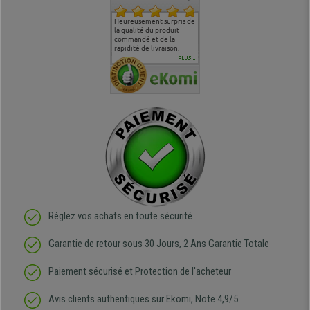
commande
Entière satisfaction tant
Heureusement surpris de
Siege confortable qui
service cl
 je tenais
sur le produit que sur les
la qualité du produit
correspond à mes
bien qu'a
uipe qui
délais de livraison, et
commandé et de la
attentes et mes besoins.
problème 
en
surtout l'accueil
rapidité de livraison.
J'ai pu comparer avec des
abîmé) tou
téléphonique compétent
sièges que l'on trouve
oeuvre po
PLUS...
e
et agréable.
dans les grandes surfaces
ce produit
ivement
de l'aménagement et ne
meilleurs 
regrette pas mon achat.
de l'achat
de belle q
Réglez vos achats en toute sécurité
Garantie de retour sous 30 Jours, 2 Ans Garantie Totale
Paiement sécurisé et Protection de l'acheteur
Avis clients authentiques sur Ekomi, Note 4,9/5