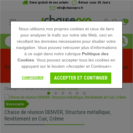
Envoi gratuit de vos achats
Retour sous 30 Jours
info@chaisepro.fr
0
Nous utilisons nos propres cookies et ceux de tiers
pour analyser le trafic sur notre site Web, ceci en
récoltant les données nécessaires pour étudier votre
navigation. Vous pouvez retrouver plus d'informations
à ce sujet dans notre rubrique
Politique des
Cookies
. Vous pouvez accepter tous les cookies en
appuyant sur le bouton «Accepter et Continuer»
Profitez des soldes d'été chez Chaisepro ! Des réductions 
exclusives pour une durée limitée - 
Voir l'offre
 -
ACCEPTER ET CONTINUER
CONFIGURER
Chaisepro
Chaises de Bureau
Chaises Visiteur
Nouveauté
Chaise de réunion DENVER, Structure métallique,
Revêtement en Cuir, Crème