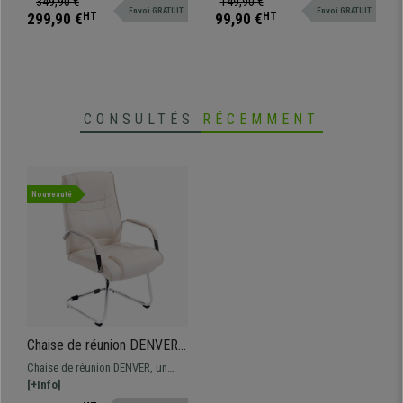
349,90 €
149,90 €
Envoi GRATUIT
Envoi GRATUIT
de qualité, fonctionnalité et
en différentes couleurs. Ce
299,90 €
HT
99,90 €
HT
confort
modèle associe son grand design
et un excellent confort, au meilleur
prix.
CONSULTÉS
RÉCEMMENT
Nouveauté
Chaise de réunion DENVER,
Structure métallique,
Chaise de réunion DENVER, un
Revêtement en Cuir, Crème
modèle au design exclusif et
[+Info]
d'une grande qualité. Elle se