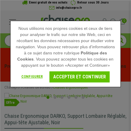
Envoi gratuit de vos achats
Retour sous 30 Jours
info@chaisepro.fr
0
Nous utilisons nos propres cookies et ceux de tiers
pour analyser le trafic sur notre site Web, ceci en
récoltant les données nécessaires pour étudier votre
navigation. Vous pouvez retrouver plus d'informations
à ce sujet dans notre rubrique
Politique des
Cookies
. Vous pouvez accepter tous les cookies en
appuyant sur le bouton «Accepter et Continuer»
Profitez des soldes d'été chez Chaisepro ! Des réductions 
exclusives pour une durée limitée - 
Voir l'offre
 -
ACCEPTER ET CONTINUER
CONFIGURER
Chaisepro
Chaises de Bureau
Chaises Ergonomiques
Offre
Chaise Ergonomique DARKO, Support Lombaire Réglable,
Appui-tête Ajustable, Noir