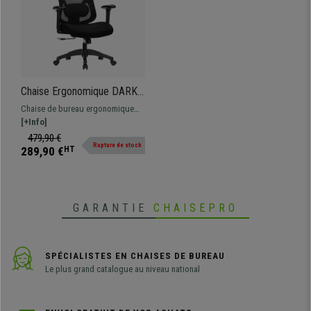
Chaise Ergonomique DARKO,
Support Lombaire Réglable,
Chaise de bureau ergonomique
Appui-tête Ajustable, Noir
DARKO en maille respirable, tissu
[+Info]
avec support lombaire ajustable,
479,90 €
Rupture de stock
appui-tête et accoudoirs
289,90 €
HT
réglables.
GARANTIE
CHAISEPRO
SPÉCIALISTES EN CHAISES DE BUREAU
Le plus grand catalogue au niveau national