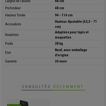
Largeur de l'assise
48 cm
Profondeur
48 cm
• Assise réglable en hauteur
Hauteur Totale
94 - 114 cm
•
Accoudoirs ajustables en hauteur
Hauteur Ajustable (63,5 - 71
• Capitonnage en Cuir Synthétique
Accoudoirs
cm)
•
Trés Pratique, design ergonomique
Adaptées pour tapìs et
• Mécanisme Synchrone de Balancement
Roulettes
moquettes
•
Appui-tête intégré
Poids
28 kg
Neuf, avec emballage
Etat
d'origine
Garantie
24 mois
CONSULTÉS
RÉCEMMENT