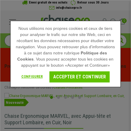
Envoi gratuit de vos achats
Retour sous 30 Jours
info@chaisepro.fr
0
Nous utilisons nos propres cookies et ceux de tiers
pour analyser le trafic sur notre site Web, ceci en
récoltant les données nécessaires pour étudier votre
navigation. Vous pouvez retrouver plus d'informations
à ce sujet dans notre rubrique
Politique des
Cookies
. Vous pouvez accepter tous les cookies en
appuyant sur le bouton «Accepter et Continuer»
Profitez des soldes d'été chez Chaisepro ! Des réductions 
exclusives pour une durée limitée - 
Voir l'offre
 -
ACCEPTER ET CONTINUER
CONFIGURER
Chaisepro
Mobilier de bureau
Chaises Pivotantes
Nouveauté
Chaise Ergonomique MARVEL, avec Appui-tête et
Support Lombaire, en Cuir, Noir