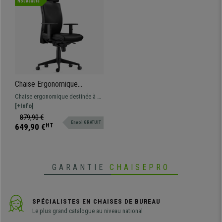
Nouveauté
Chaise Ergonomique
MARVEL, avec Appui-tête et
Chaise ergonomique destinée à un
Support Lombaire, en Cuir,
usage professionnel avec dossier
[+Info]
Noir
ajustable, support lombaire et
879,90 €
Envoi GRATUIT
accoudoirs réglables en hauteur.
649,90 €
HT
GARANTIE
CHAISEPRO
SPÉCIALISTES EN CHAISES DE BUREAU
Le plus grand catalogue au niveau national