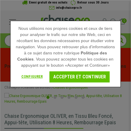
Envoi gratuit de vos achats
Retour sous 30 Jours
info@chaisepro.fr
0
Nous utilisons nos propres cookies et ceux de tiers
pour analyser le trafic sur notre site Web, ceci en
récoltant les données nécessaires pour étudier votre
navigation. Vous pouvez retrouver plus d'informations
à ce sujet dans notre rubrique
Politique des
Cookies
. Vous pouvez accepter tous les cookies en
appuyant sur le bouton «Accepter et Continuer»
Profitez des soldes d'été chez Chaisepro ! Des réductions 
exclusives pour une durée limitée - 
Voir l'offre
 -
ACCEPTER ET CONTINUER
CONFIGURER
Chaisepro
Chaises de Bureau
Chaises Ergonomiques
Chaise Ergonomique OLIVER, en Tissu Bleu Foncé,
Appui-tête, Utilisation 8 Heures, Rembourrage Epais