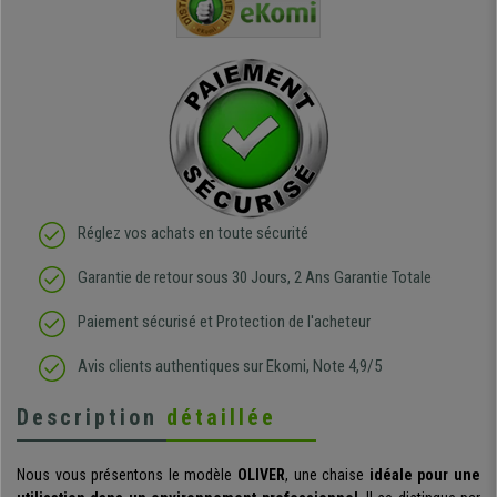
ivement
de l'aménagement et ne
meilleurs 
regrette pas mon achat.
de l'achat
de belle q
Réglez vos achats en toute sécurité
Garantie de retour sous 30 Jours, 2 Ans Garantie Totale
Paiement sécurisé et Protection de l'acheteur
Avis clients authentiques sur Ekomi, Note 4,9/5
Description
détaillée
Nous vous présentons le modèle
OLIVER
, une chaise
idéale pour une