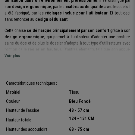
utilisation dans un environnement professionnel
. Il se distingue par
son
design ergonomique
, par les
matériaux de qualité
avec lesquels il
a été fabriqué, par les
réglages inclus pour l’utilisateur
. Et tout ceci
sans renoncer au
design séduisant
.
Cette chaise
se démarque principalement par son confort
grâce à son
design ergonomique
, qui permet à l’utilisateur d’adopter une posture
saine du dos et de plus le dossier s’adapte à tout type d’utilisateurs avec
l’option de le
régler en hauteur.
D’autres éléments tels que son
appui-
tête
Voir plus
et ses
accoudoirs ajustables en hauteur
permettent à l’utilisateur
de se sentir à l’aise.
Le
rembourrage épais de l’assise et du dossier
apporte un grand
confort. La haute densité de la mousse confère à l’utilisateur un confort
Caractéristiques techniques :
hors du commun. En effet la
densité de la mousse l’assise est de
Matériel
Tissu
40kg/m3
et
celle du dossier de 30 kg/m3
. Soulignons également son
mécanisme synchrone à bascule
, un système utile et pratique pour
Couleur
Bleu Foncé
incliner le dossier à votre guise, et donnant la possibilité de le fixer sur
Hauteur de l'assise
48 - 57 cm
différentes positions.
124 - 131 CM
Hauteur totale
L’ergonomie, les réglages et le confort qu’offre ce modèle permettent à
cette chaise d’être adaptée à une
utilisation quotidienne intensive
Hauteur des accoudoirs
68 - 75 cm