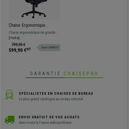
Chaise Ergonomique
OLIVER, en Tissu Bleu
Chaise ergonomique de grande
Foncé, Appui-tête, Utilisation
qualité et confort. Modèle adapté
[+Info]
8 Heures, Rembourrage
pour une utilisation
799,90 €
Epais
Envoi GRATUIT
professionnelle, fabriqué avec des
599,90 €
HT
matériaux de grande qualité.
GARANTIE
CHAISEPRO
SPÉCIALISTES EN CHAISES DE BUREAU
Le plus grand catalogue au niveau national
ENVOI GRATUIT DE VOS ACHATS
dans toute la France métropolitaine