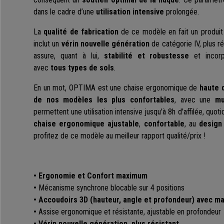
dans le cadre d’une
utilisation intensive
prolongée.
La
qualité de fabrication
de ce modèle en fait un produi
inclut un
vérin nouvelle génération
de catégorie IV, plus r
assure, quant à lui,
stabilité et robustesse
et incor
avec
tous types de sols
.
En un mot, OPTIMA est une chaise ergonomique de
haute q
de nos modèles les plus confortables
, avec une
mu
permettent une utilisation intensive jusqu'à 8h d'affilée, qu
chaise ergonomique ajustable
,
confortable
, au
design 
profitez de ce modèle au meilleur rapport qualité/prix !
•
Ergonomie et Confort maximum
•
Mécanisme synchrone blocable sur 4 positions
•
Accoudoirs 3D (hauteur, angle et profondeur) avec m
•
Assise ergonomique et résistante, ajustable en profondeur
•
Vérin nouvelle génération, plus résistant