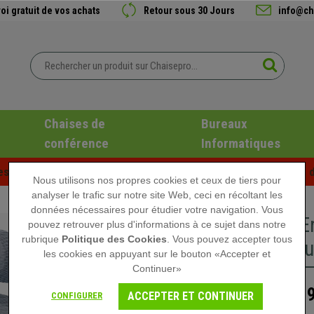
oi gratuit de vos achats
Retour sous 30 Jours
info@ch
Chaises de
Bureaux
conférence
Informatiques
es d'été chez Chaisepro ! Des réductions exclusives pour une d
Nous utilisons nos propres cookies et ceux de tiers pour
analyser le trafic sur notre site Web, ceci en récoltant les
données nécessaires pour étudier votre navigation. Vous
Chaise E
pouvez retrouver plus d'informations à ce sujet dans notre
rubrique
Politique des Cookies
. Vous pouvez accepter tous
100% Ajus
les cookies en appuyant sur le bouton «Accepter et
Continuer»
8
1.290,90 €
ACCEPTER ET CONTINUER
CONFIGURER