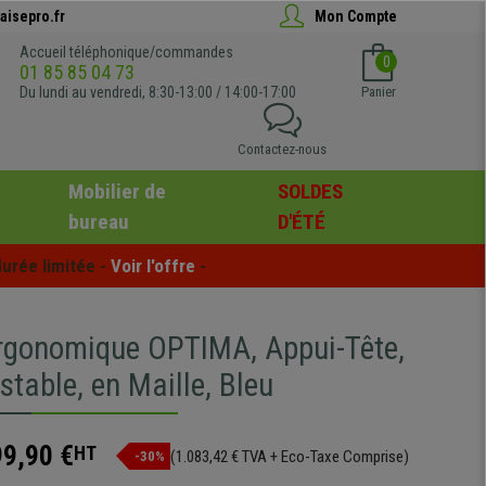
aisepro.fr
Mon Compte
Accueil téléphonique/commandes
0
01 85 85 04 73
Du lundi au vendredi, 8:30-13:00 / 14:00-17:00
Panier
Contactez-nous
Mobilier de
SOLDES
bureau
D'ÉTÉ
urée limitée - 
Voir l'offre
 -
rgonomique OPTIMA, Appui-Tête,
table, en Maille, Bleu
99,90 €
HT
(1.083,42 € TVA + Eco-Taxe Comprise)
-30%