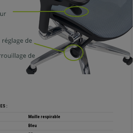
ES :
Maille respirable
Bleu