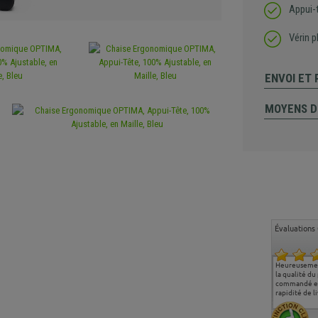
Appui-t
Vérin p
ENVOI ET
MOYENS D
Évaluations 
Ma deuxième commande
Entière satisfaction tant
Heureusemen
chez chaisepro, je tenais
sur le produit que sur les
la qualité du
à féliciter l'équipe qui
délais de livraison, et
commandé et
m'a toujours bien
surtout l'accueil
rapidité de li
conseillé, très
téléphonique compétent
aimablement je
et agréable.