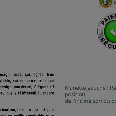
recommande vivement
design,
avec ses lignes
très
stable,
qui va permettre a son
design morderne
,
élégant et
eau
, que le
télétravail
ou encore
n hauteur,
créant un point d'appui
ment en
maille respirable
offre