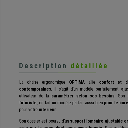
Description
détaillée
La chaise ergonomique
OPTIMA
allie
confort et 
contemporaines
. Il s'agit d'un modèle parfaitement
aju
utilisateur de la
paramétrer selon ses besoins
. Son
futuriste,
en fait un modèle parfait aussi bien
pour le bur
pour votre
intérieur
.
Son dossier est pourvu d'un
support lombaire ajustable e
juste
sur la zone dont vous avez besoin
. Son revête