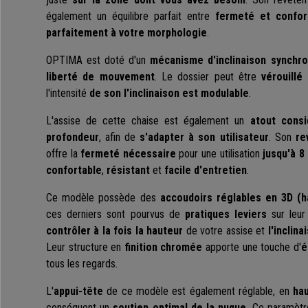
également un équilibre parfait entre
fermeté et confor
parfaitement à votre morphologie
.
OPTIMA est doté d'un
mécanisme d'inclinaison synchr
liberté de mouvement
. Le dossier peut être
vérouillé
l'intensité
de son l'inclinaison est modulable
.
L'assise de cette chaise est également un
atout consi
profondeur
, afin de
s'adapter à son utilisateur
. Son
re
offre la
fermeté nécessaire
pour une utilisation
jusqu'à 8 
confortable
,
résistant
et
facile d'entretien
.
Ce modèle possède des
accoudoirs réglables en 3D (
h
ces derniers sont pourvus de
pratiques leviers
sur leur 
contrôler à la fois la hauteur
de votre assise et
l'inclina
Leur structure en
finition chromée
apporte une touche d'
é
tous les regards.
L'
appui-tête
de ce modèle est également
réglable, en
hau
conséquent un
soutien optimal de la nuque
. Ce paramèt