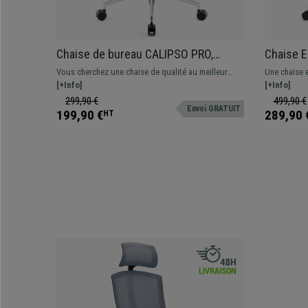
Chaise de bureau CALIPSO PRO,
Chaise 
Dossier et Accoudoirs Ajustables,
Élégant, 
Vous cherchez une chaise de qualité au meilleur
Une chaise 
Piétement Métallique, En Tissu Noir
Tissu, No
prix? Ce modèle vous offre un confort supérieur au
[+Info]
utilisation 
[+Info]
quotidien. Disponible en différentes couleurs
matériel de 
299,90 €
499,90 €
Envoi GRATUIT
199,90 €
289,90 
HT