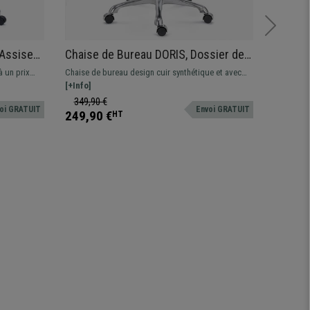
Assise
Chaise de Bureau DORIS, Dossier de
Chaise
isation
Taille Intermédiaire, Structure
Elégant
à un prix
Chaise de bureau design cuir synthétique et avec
Chaise de
chrone,
Métallique Chromée, Cuir, Noir
ccoudoirs
une structure métallique chromée. Mécanisme
[+Info]
lombaire.
[+Info]
basculant sur 4 positions
rabattable
349,90 €
279,90
oi GRATUIT
Envoi GRATUIT
249,90 €
199,90
HT