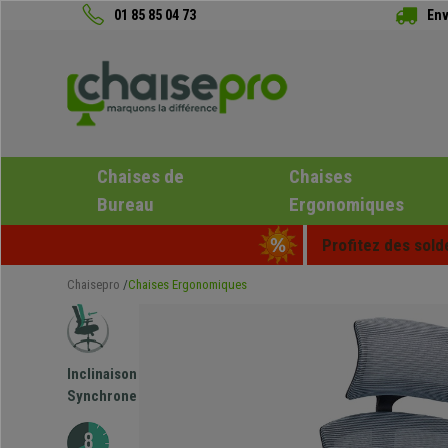
01 85 85 04 73
Env
Chaises de
Chaises
Bureau
Ergonomiques
Profitez des sold
Chaisepro
Chaises Ergonomiques
Inclinaison
Synchrone