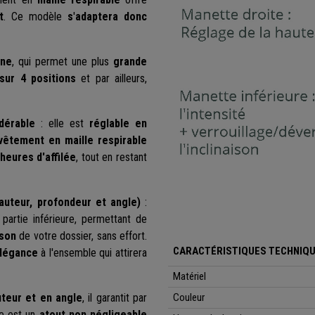
t
. Ce modèle
s
'
adaptera donc
one
, qui permet une plus
grande
 sur 4 positions
et par ailleurs,
dérable
: elle est
réglable en
vêtement en maille respirable
heures d'affilée
, tout en restant
auteur, profondeur et angle)
:
partie inférieure, permettant de
ison
de votre dossier, sans effort.
CARACTÉRISTIQUES TECHNIQU
légance
à l'ensemble qui attirera
Matériel
teur et en angle
, il garantit par
Couleur
re est un
atout non négligeable