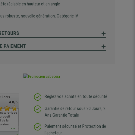
ête réglable en hauteur et en angle
lus robuste, nouvelle génération, Catégorie IV
 RETOURS
E PAIEMENT
Réglez vos achats en toute sécurité
Clients
4.8
/5
Garantie de retour sous 30 Jours, 2
t surpris de
Siege confortable qui
service client à l'écoute
pas de remarque
nous so
Ans Garantie Totale
 produit
correspond à mes
bien qu'ayant eu un
particulière
satisfai
 de la
attentes et mes besoins.
problème (produit
ergono
vraison.
J'ai pu comparer avec des
abîmé) tout a été mis en
Paiement sécurisé et Protection de
sièges que l'on trouve
oeuvre pour remplacer
PLUS...
l'acheteur
dans les grandes surfaces
ce produit et ce dans les