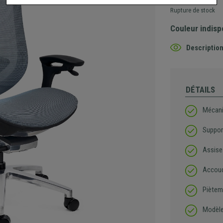
Rupture de stock
Couleur indisp
Description
DÉTAILS
Mécani
Suppor
Assise 
Accoudo
Piètem
Modèle