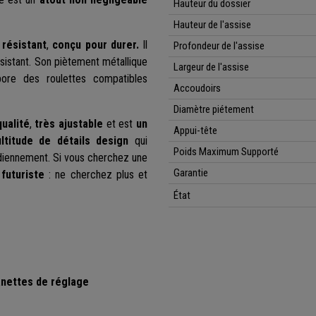
Hauteur du dossier
Hauteur de l'assise
t
résistant
,
conçu pour durer.
Il
Profondeur de l'assise
ésistant. Son piètement métallique
Largeur de l'assise
pore des roulettes compatibles
Accoudoirs
Diamètre piétement
ualité
,
très ajustable
et est
un
Appui-tête
ltitude de détails design
qui
Poids Maximum Supporté
otidiennement. Si vous cherchez une
Garantie
futuriste
: ne cherchez plus et
État
anettes de réglage