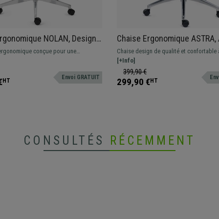
Ergonomique NOLAN, Design
Chaise Ergonomique ASTRA, 
Confortable, en Maille et
Ajustable en Profondeur, Util
ergonomique conçue pour une
Chaise design de qualité et confortable 
ir
Intensive 8h, Inclinaison Syn
quotidienne intensive. Design moderne et
incroyable ! Avec support lombaire et a
[+Info]
Gris
qualité
réglables adaptée à un usage intensif
399,90 €
Envoi GRATUIT
Env
€
299,90 €
HT
HT
CONSULTÉS
RÉCEMMENT