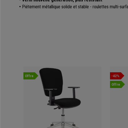
•
Piétement métallique solide et stable - roulettes multi-surf
Offre
-42%
Offre