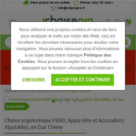
Envoi gratuit de vos achats
Retour sous 30 Jours
info@chaisepro.fr
0
Nous utilisons nos propres cookies et ceux de tiers
pour analyser le trafic sur notre site Web, ceci en
récoltant les données nécessaires pour étudier votre
navigation. Vous pouvez retrouver plus d'informations
à ce sujet dans notre rubrique
Politique des
Cookies
. Vous pouvez accepter tous les cookies en
appuyant sur le bouton «Accepter et Continuer»
Profitez des soldes d'été chez Chaisepro ! Des réductions 
exclusives pour une durée limitée - 
Voir l'offre
 -
ACCEPTER ET CONTINUER
CONFIGURER
Chaisepro
Chaises de Bureau
Chaises Ergonomiques
Nouveauté
Chaise ergonomique PIERO, Appui-tête et Accoudoirs
Ajustables, en Cuir Crème