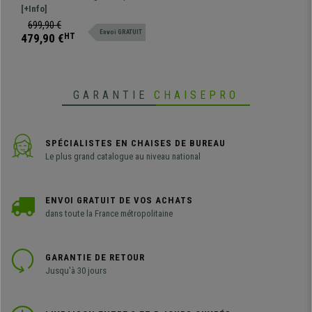
Ajustables, en Cuir Crème
très confortable, élaborée à partir
[+Info]
de matériaux de grande qualité :
699,90 €
Envoi GRATUIT
idéale pour une utilisation
479,90 €
HT
professionnelle intensive !
GARANTIE
CHAISEPRO
SPÉCIALISTES EN CHAISES DE BUREAU
Le plus grand catalogue au niveau national
ENVOI GRATUIT DE VOS ACHATS
dans toute la France métropolitaine
GARANTIE DE RETOUR
Jusqu'à 30 jours