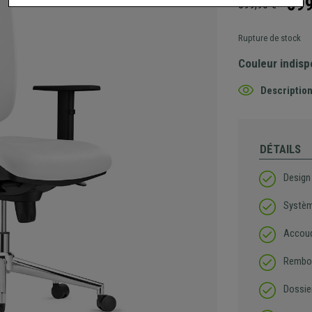
599
899,90 €
Rupture de stock
Couleur indisp
Description
DÉTAILS
Design
Systèm
Accoud
Rembou
Dossie