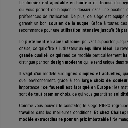
Le
dossier est ajustable en hauteur
et dispose d’un
sy
qui vous permet de bloquer le dossier dans une position ou
préférences de l’utilisateur. De plus, ce siège est équipé 
garantit un bon
soutien de la nuque
. Grâce à toutes ces
recommandé pour une
utilisation intensive jusqu'à 8h par
Le
piétement en acier chromé
, pouvant supporter jusqu
chaise, ce qui offre à l’utilisateur un
équilibre idéal
. Le rev
grande qualité
, ce qui rend ce modèle particulièrement
ha
distingue par son
design moderne
qui le rend unique dans s
Il s’agit d’un modèle aux
lignes simples et actuelles
, qu
quel environnement, grâce à son
large choix de couleu
importance :
ce fauteuil est fabriqué en Europe
: les mat
sont
de tout premier choix
, ce qui vous garantit sa
solidité
Comme vous pouvez le constater, le siège PIERO regroupe 
travailler dans les meilleures conditions.
Et chez Chaisep
modèle extraordinaire pour un prix imbattable !
Ne manqu