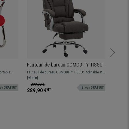
Fauteuil de bureau COMODITY TISSU,
Chaise
e
Grand Rembourrage, Repose-pieds
Dossie
ortable
Fauteuil de bureau COMODITY TISSU: inclinable et
Vous cher
Extensible, Gris foncé
robuste
 et ses
avec repose-pieds extensible. Si vous recherchez
[+Info]
prix? Ce 
[+Info]
ée au
confort et qualité, ce fauteuil est fait pour vous.
quotidien.
399,90 €
259,90
oi GRATUIT
Envoi GRATUIT
289,90 €
159,90
HT