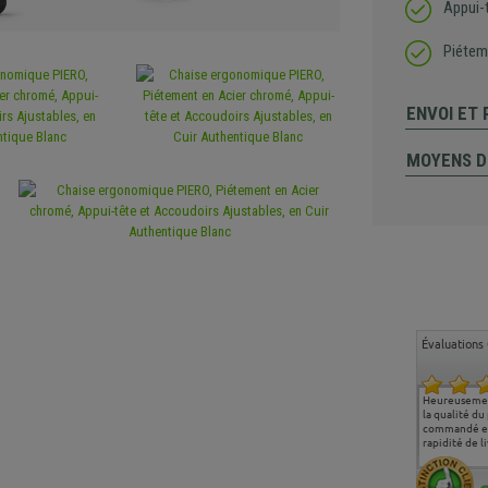
Appui-t
Piétem
ENVOI ET
MOYENS D
Évaluations 
Ma deuxième commande
Entière satisfaction tant
Heureusemen
chez chaisepro, je tenais
sur le produit que sur les
la qualité du
à féliciter l'équipe qui
délais de livraison, et
commandé et
m'a toujours bien
surtout l'accueil
rapidité de li
conseillé, très
téléphonique compétent
aimablement je
et agréable.
recommande vivement