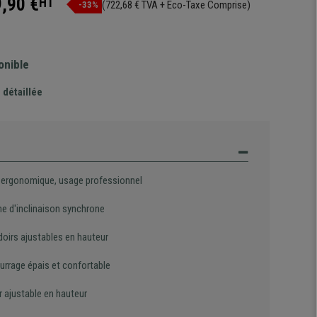
,90 €
HT
(722,68 € TVA + Eco-Taxe Comprise)
-33%
onible
 détaillée
 ergonomique, usage professionnel
e d'inclinaison synchrone
oirs ajustables en hauteur
rrage épais et confortable
r ajustable en hauteur