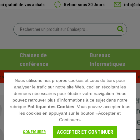
oi gratuit de vos achats
Retour sous 30 Jours
info@ch
Chaises de
Bureaux
conférence
Informatiques
es d'été chez Chaisepro ! Des réductions exclusives pour une d
Nous utilisons nos propres cookies et ceux de tiers pour
analyser le trafic sur notre site Web, ceci en récoltant les
données nécessaires pour étudier votre navigation. Vous
Chaise e
pouvez retrouver plus d'informations à ce sujet dans notre
rubrique
Politique des Cookies
. Vous pouvez accepter tous
Acier chr
les cookies en appuyant sur le bouton «Accepter et
Ajustable
Continuer»
ACCEPTER ET CONTINUER
CONFIGURER