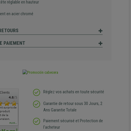
ête réglable en hauteur
ent en acier chromé
 RETOURS
E PAIEMENT
Réglez vos achats en toute sécurité
Clients
4.8
/5
Garantie de retour sous 30 Jours, 2
t surpris de
Siege confortable qui
service client à l'écoute
pas de remarque
nous so
Ans Garantie Totale
 produit
correspond à mes
bien qu'ayant eu un
particulière
satisfai
 de la
attentes et mes besoins.
problème (produit
ergono
vraison.
J'ai pu comparer avec des
abîmé) tout a été mis en
Paiement sécurisé et Protection de
sièges que l'on trouve
oeuvre pour remplacer
PLUS...
l'acheteur
dans les grandes surfaces
ce produit et ce dans les
de l'aménagement et ne
meilleurs délais. content