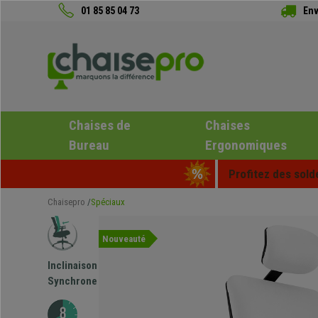
01 85 85 04 73
Env
Chaises de
Chaises
Bureau
Ergonomiques
Profitez des sold
Chaisepro
Spéciaux
Nouveauté
Inclinaison
Synchrone