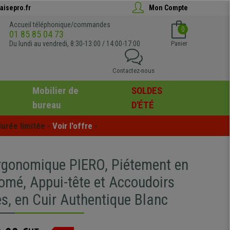
aisepro.fr
Mon Compte
Accueil téléphonique/commandes
0
01 85 85 04 73
Du lundi au vendredi, 8:30-13:00 / 14:00-17:00
Panier
Contactez-nous
Mobilier de
SOLDES
bureau
D'ÉTÉ
urée limitée - 
Voir l'offre
 -
rgonomique PIERO, Piétement en
omé, Appui-tête et Accoudoirs
s, en Cuir Authentique Blanc