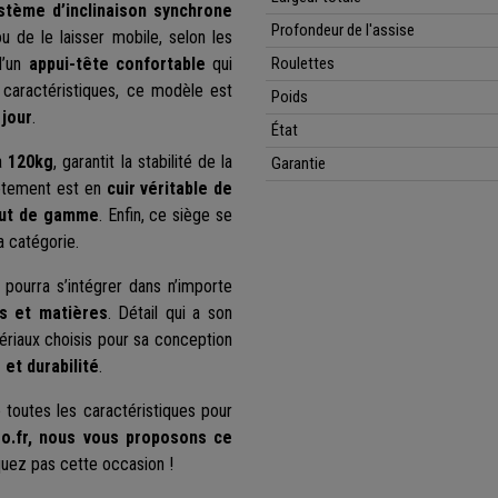
stème d’inclinaison synchrone
Profondeur de l'assise
 de le laisser mobile, selon les
d’un
appui-tête confortable
qui
Roulettes
 caractéristiques, ce modèle est
Poids
 jour
.
État
'à
120kg
, garantit la stabilité de la
Garantie
êtement est en
cuir véritable de
ut de gamme
. Enfin, ce siège se
a catégorie.
i pourra s’intégrer dans n’importe
rs et matières
. Détail qui a son
ériaux choisis pour sa conception
 et durabilité
.
toutes les caractéristiques pour
ro.fr, nous vous proposons ce
ez pas cette occasion !