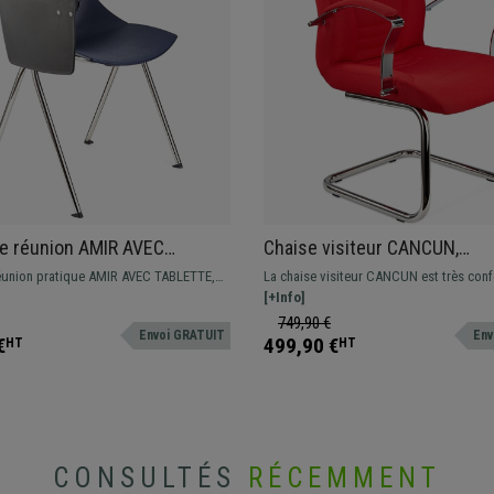
e réunion AMIR AVEC
Chaise visiteur CANCUN,
, Commode et Pratique,
Rembourrage Épais, Structur
éunion pratique AMIR AVEC TABLETTE,
La chaise visiteur CANCUN est très conf
Métallique, en Tissu Rouge
taculaire pour donner une touche
grâce à son rembourrage à haute densité
[+Info]
 salles d'attente de conférences.
formes ergonomiques. La qualité associ
749,90 €
Envoi GRATUIT
Env
n différentes couleurs.
design !
€
499,90 €
HT
HT
CONSULTÉS
RÉCEMMENT