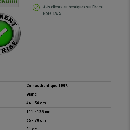
regrette pas mon achat.
de l'achat de ce bureau
Avis clients authentiques sur Ekomi,
de belle qualité
Note 4,9/5
Cuir authentique 100%
Blanc
46 - 56
cm
111 - 125 cm
65 - 79 cm
51 cm