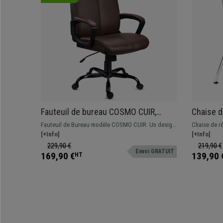
Fauteuil de bureau COSMO CUIR,
Chaise d
Grande qualité, Marron
TABLETTE
Fauteuil de Bureau modèle COSMO CUIR. Un design
Chaise de r
Bleu
élégant, moderne et un confort unique.
[+Info]
design spec
[+Info]
moderne aux
229,90 €
219,90 €
Envoi GRATUIT
Disponible e
169,90 €
139,90 
HT