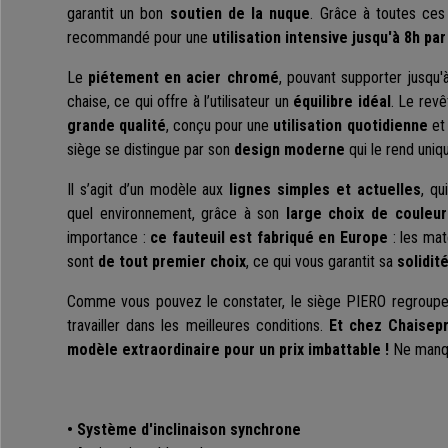
garantit un bon
soutien de la nuque
. Grâce à toutes ces
recommandé pour une
utilisation intensive jusqu'à 8h par
Le
piétement en acier chromé
, pouvant supporter jusqu
chaise, ce qui offre à l’utilisateur un
équilibre idéal
. Le rev
grande qualité
, conçu pour une
utilisation quotidienne
et
siège se distingue par son
design moderne
qui le rend uniq
Il s’agit d’un modèle aux
lignes simples et actuelles
, qu
quel environnement, grâce à son
large choix de couleu
importance :
ce fauteuil est fabriqué en Europe
: les mat
sont
de tout premier choix
, ce qui vous garantit sa
solidité
Comme vous pouvez le constater, le siège PIERO regroupe 
travailler dans les meilleures conditions.
Et chez Chaisep
modèle extraordinaire pour un prix imbattable !
Ne manqu
• Système d'inclinaison synchrone