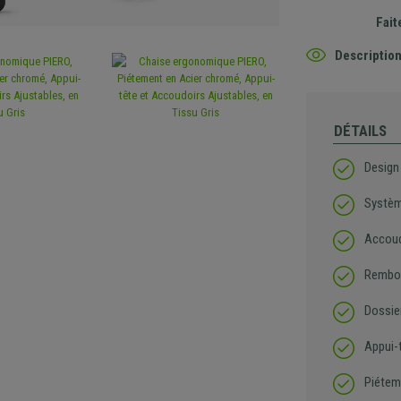
Fait
Description
DÉTAILS
Design
Systèm
Accoud
Rembou
Dossie
Appui-t
Piétem