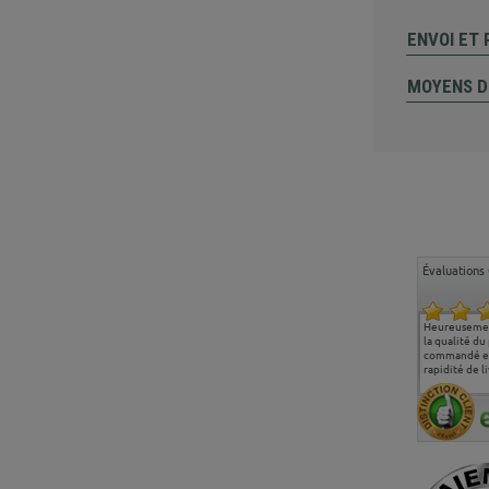
ENVOI ET
MOYENS D
Évaluations 
Ma deuxième commande
Entière satisfaction tant
Heureusemen
chez chaisepro, je tenais
sur le produit que sur les
la qualité du
à féliciter l'équipe qui
délais de livraison, et
commandé et
m'a toujours bien
surtout l'accueil
rapidité de li
conseillé, très
téléphonique compétent
aimablement je
et agréable.
recommande vivement