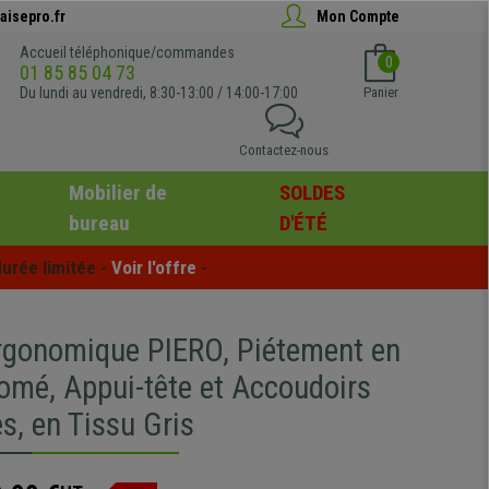
aisepro.fr
Mon Compte
Accueil téléphonique/commandes
0
01 85 85 04 73
Du lundi au vendredi, 8:30-13:00 / 14:00-17:00
Panier
Contactez-nous
Mobilier de
SOLDES
bureau
D'ÉTÉ
urée limitée - 
Voir l'offre
 -
rgonomique PIERO, Piétement en
omé, Appui-tête et Accoudoirs
s, en Tissu Gris