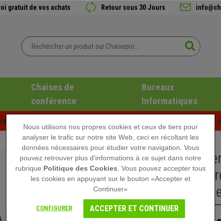
oi gratuit de vos achats
Retour sous 30 Jours
info@ch
Chaises de
Bureaux
conférence
Informatiques
es d'été chez Chaisepro ! Des réductions exclusives pour une d
Nous utilisons nos propres cookies et ceux de tiers pour
analyser le trafic sur notre site Web, ceci en récoltant les
données nécessaires pour étudier votre navigation. Vous
Chaise e
pouvez retrouver plus d'informations à ce sujet dans notre
rubrique
Politique des Cookies
. Vous pouvez accepter tous
Acier chr
les cookies en appuyant sur le bouton «Accepter et
Ajustable
Continuer»
ACCEPTER ET CONTINUER
CONFIGURER