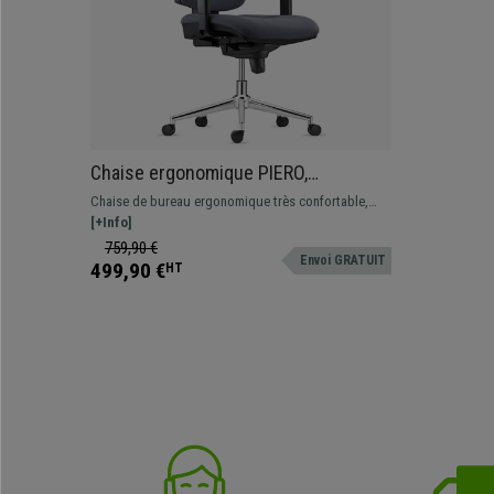
Chaise ergonomique PIERO,
Piétement en Acier chromé, Appui-
Chaise de bureau ergonomique très confortable,
tête et Accoudoirs Ajustables, en
élaborée à partir de matériaux de grande qualité :
[+Info]
Tissu Gris
idéale pour une utilisation professionnelle intensive
759,90 €
Envoi GRATUIT
!
499,90 €
HT