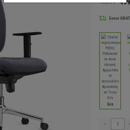
499
759,90 €
Envoi GRA
Gris
-