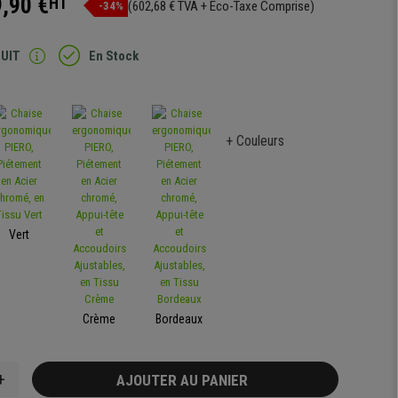
,90 €
HT
(602,68 € TVA + Eco-Taxe Comprise)
-34%
TUIT
En Stock
+ Couleurs
Vert
Crème
Bordeaux
+
AJOUTER AU PANIER