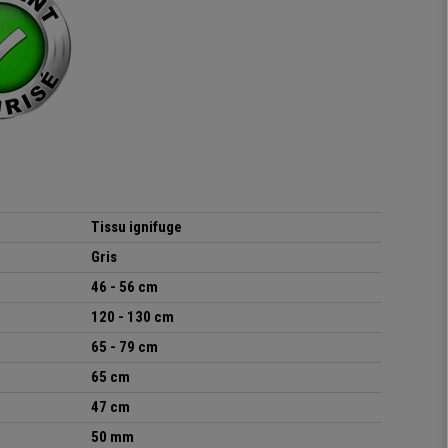
Tissu ignifuge
Gris
46 - 56
cm
120 - 130 cm
65 - 79 cm
65 cm
47 cm
50 mm