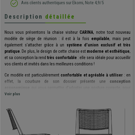
Avis clients authentiques sur Ekomi, Note 4,9/5
Description
détaillée
Nous vous présentons la chaise visiteur
CARINA
, notre tout nouveau
modèle de siège de réunion : il est à la fois
empilable
, mais peut
également s’attacher grâce à un
système d’union exclusif et très
pratique
. De plus, le design de cette chaise est
moderne et esthétique
,
et sa conception la rend
très confortable
: elle sera idéale pour accueillir
vos clients et invités dans les meilleures conditions !
Ce modèle est particulièrement
confortable et agréable à utiliser
: en
effet, la courbure de son dossier présente une
conception
ergonomique
qui vous permettre d’adopter une posture correcte, pour
une
Voir plus
utilisation prolongée
. Ce même dossier présente des perforations
afin de garantir une
meilleure circulation de l’air.
L’assise quant à elle
est
spacieuse
, et s’adaptera facilement à différentes tailles
d’utilisateurs.
D’un point de vue
pratique
, ce modèle présente également
deux grands
avantages
: d’une part, vous pourrez
empiler vos chaises sur presque