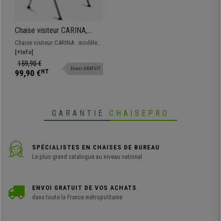
Chaise visiteur CARINA,
Empilable, Crochets
Chaise visiteur CARINA : modèle
d’Attache, Piétement
empilable avec système de
[+Info]
Chromé, Blanc
crochets d’attache. Design
159,90 €
Envoi GRATUIT
moderne et grande qualité de
99,90 €
HT
fabrication.
GARANTIE
CHAISEPRO
SPÉCIALISTES EN CHAISES DE BUREAU
Le plus grand catalogue au niveau national
ENVOI GRATUIT DE VOS ACHATS
dans toute la France métropolitaine