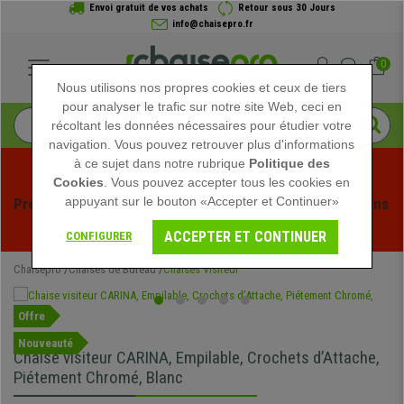
Envoi gratuit de vos achats
Retour sous 30 Jours
info@chaisepro.fr
0
Nous utilisons nos propres cookies et ceux de tiers
pour analyser le trafic sur notre site Web, ceci en
récoltant les données nécessaires pour étudier votre
navigation. Vous pouvez retrouver plus d'informations
à ce sujet dans notre rubrique
Politique des
Cookies
. Vous pouvez accepter tous les cookies en
appuyant sur le bouton «Accepter et Continuer»
Profitez des soldes d'été chez Chaisepro ! Des réductions 
exclusives pour une durée limitée - 
Voir l'offre
 -
ACCEPTER ET CONTINUER
CONFIGURER
Chaisepro
Chaises de Bureau
Chaises Visiteur
Offre
Nouveauté
Chaise visiteur CARINA, Empilable, Crochets d’Attache,
Piétement Chromé, Blanc