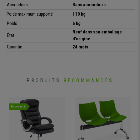
Accoudoirs
Sans accoudoirs
Poids maximum supporté
110 kg
•
Modèle livré entièrement monté
Poids
6 kg
• Piétement et structure en acier chromé
•
Empilable et système d’attache latéral
Neuf dans son emballage
État
• Matériaux très résistants et faciles d’entretien
d'origine
•
Design exclusif, moderne et avant-gardiste
Garantie
24 mois
PRODUITS
RECOMMANDÉS
Nouveauté