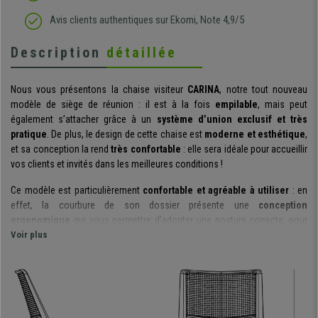
Avis clients authentiques sur Ekomi, Note 4,9/5
Description
détaillée
Nous vous présentons la chaise visiteur
CARINA
, notre tout nouveau
modèle de siège de réunion : il est à la fois
empilable
, mais peut
également s’attacher grâce à un
système d’union exclusif et très
pratique
. De plus, le design de cette chaise est
moderne et esthétique
,
et sa conception la rend
très confortable
: elle sera idéale pour accueillir
vos clients et invités dans les meilleures conditions !
Ce modèle est particulièrement
confortable et agréable à utiliser
: en
effet, la courbure de son dossier présente une
conception
ergonomique
qui vous permettre d’adopter une posture correcte, pour
une
Voir plus
utilisation prolongée
. Ce même dossier présente des perforations
afin de garantir une
meilleure circulation de l’air.
L’assise quant à elle
est
spacieuse
, et s’adaptera facilement à différentes tailles
d’utilisateurs.
D’un point de vue
pratique
, ce modèle présente également
deux grands