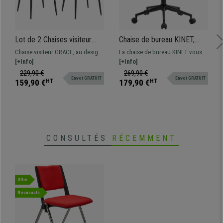
Lot de 2 Chaises visiteur
Chaise de bureau KINET,
GRACE, Design Confortable
Design Épuré, Structure en
Chaise visiteur GRACE, au design
La chaise de bureau KINET vous
et Elégant, Piétement
Bois, Cuir Noir
Contemporain et Confortable.
[+Info]
surprendra grâce à son design
[+Info]
métallique, en Velours Noir
élégant et son confort
229,90 €
269,90 €
Envoi GRATUIT
Envoi GRATUIT
exceptionnel.
159,90 €
HT
179,90 €
HT
CONSULTÉS
RÉCEMMENT
Offre
Nouveauté