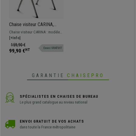
Chaise visiteur CARINA,
Empilable, Crochets
Chaise visiteur CARINA : modèle
d’Attache, Piétement
empilable avec système de
[+Info]
Chromé, Tissu Rouge
crochets d’attache. Design
159,90 €
Envoi GRATUIT
moderne et grande qualité de
99,90 €
HT
fabrication.
GARANTIE
CHAISEPRO
SPÉCIALISTES EN CHAISES DE BUREAU
Le plus grand catalogue au niveau national
ENVOI GRATUIT DE VOS ACHATS
dans toute la France métropolitaine