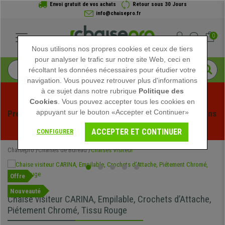
Envoi gratuit de vos achats
Retour sous 30 Jours
info@chaisepro.fr
0
Nous utilisons nos propres cookies et ceux de tiers
pour analyser le trafic sur notre site Web, ceci en
récoltant les données nécessaires pour étudier votre
navigation. Vous pouvez retrouver plus d'informations
à ce sujet dans notre rubrique
Politique des
Cookies
. Vous pouvez accepter tous les cookies en
appuyant sur le bouton «Accepter et Continuer»
Profitez des soldes d'été chez Chaisepro ! Des réductions 
exclusives pour une durée limitée - 
Voir l'offre
 -
ACCEPTER ET CONTINUER
CONFIGURER
Chaisepro
Chaises de Bureau
Chaises Visiteur
Offre
Nouveauté
Chaise visiteur CARINA, Empilable, Crochets d’Attache,
Piétement Chromé, Tissu Rouge