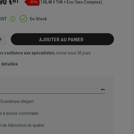
90 €
HT
(108,48 € TVA + Eco-Taxe Comprise)
-31%
TUIT
En Stock
+
AJOUTER AU PANIER
es confiance aux spécialistes
, retour sous 30 jours
 détaillée
 Scandinave élégant
n d'assise confortable
l de fabrication de qualité