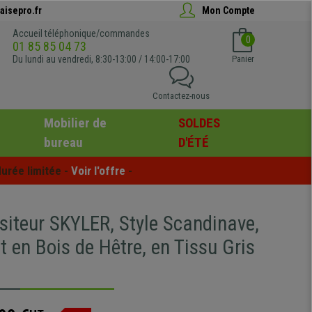
aisepro.fr
Mon Compte
Accueil téléphonique/commandes
0
01 85 85 04 73
Du lundi au vendredi, 8:30-13:00 / 14:00-17:00
Panier
Contactez-nous
Mobilier de
SOLDES
bureau
D'ÉTÉ
urée limitée - 
Voir l'offre
 -
siteur SKYLER, Style Scandinave,
 en Bois de Hêtre, en Tissu Gris