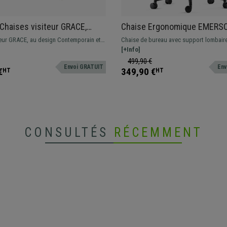
 Chaises visiteur GRACE,
Chaise Ergonomique EMERS
onfortable et Elégant,
Support Lombaire, Sans Acco
teur GRACE, au design Contemporain et
Chaise de bureau avec support lombaire
t métallique, en Velours
Dossier Ajustable, en Tissu, 
.
inclinaison synchrone. Adaptée pour une 
[+Info]
de 8h, revêtement en maille respirable et
499,90 €
Envoi GRATUIT
Env
ignifuge
€
349,90 €
HT
HT
CONSULTÉS
RÉCEMMENT