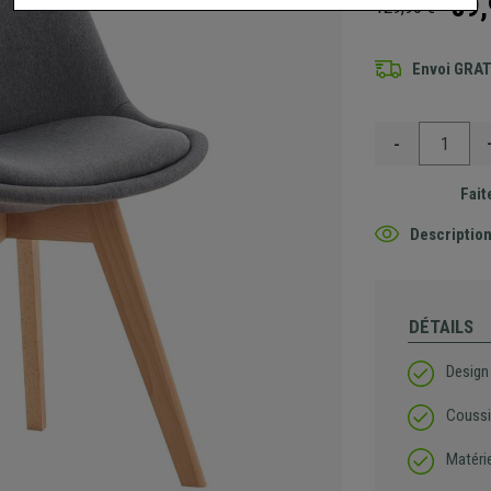
89,
129,90 €
Envoi GRA
-
Fait
Description
DÉTAILS
Design
Coussi
Matérie