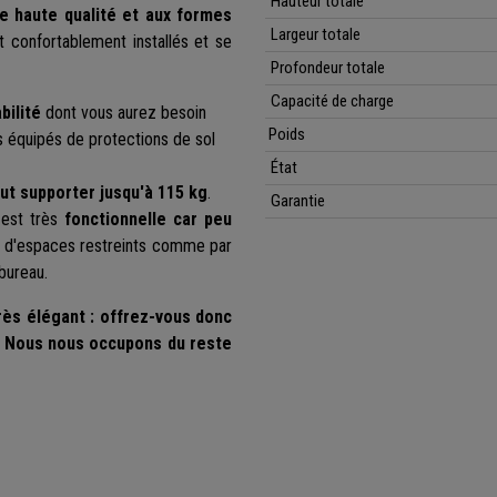
Hauteur totale
e haute qualité et aux formes
Largeur totale
t confortablement installés et se
Profondeur totale
Capacité de charge
bilité
dont vous aurez besoin
Poids
us équipés
de protections de sol
État
ut supporter jusqu'à 115 kg
.
Garantie
 est très
fonctionnelle car peu
ein d'espaces restreints comme par
bureau.
rès élégant : offrez-vous donc
 ! Nous nous occupons du reste