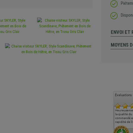
Piétem
Disponi
ENVOI ET
MOYENS D
Évaluations 
Ma deuxième commande
Entière satisfaction tant
Heureusemen
chez chaisepro, je tenais
sur le produit que sur les
la qualité du
à féliciter l'équipe qui
délais de livraison, et
commandé et
m'a toujours bien
surtout l'accueil
rapidité de li
conseillé, très
téléphonique compétent
aimablement je
et agréable.