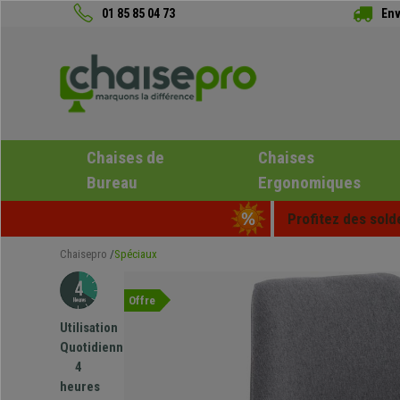
01 85 85 04 73
Env
Chaises de
Chaises
Bureau
Ergonomiques
Profitez des sold
Chaisepro
Spéciaux
Offre
Utilisation
Quotidienne
4
heures