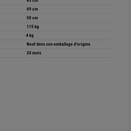
83 cm
49 cm
50 cm
115 kg
4 kg
Neuf dans son emballage d'origine
24 mois