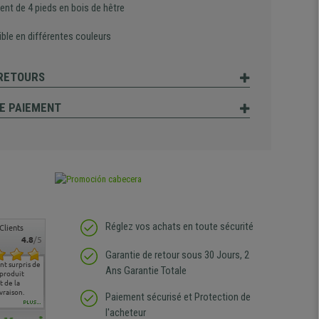
ent de 4 pieds en bois
de hêtre
ble en différentes couleurs
 RETOURS
E PAIEMENT
Réglez vos achats en toute sécurité
Clients
4.8
/5
Garantie de retour sous 30 Jours, 2
t surpris de
Siege confortable qui
service client à l'écoute
pas de remarque
nous so
Ans Garantie Totale
 produit
correspond à mes
bien qu'ayant eu un
particulière
satisfai
 de la
attentes et mes besoins.
problème (produit
ergono
vraison.
J'ai pu comparer avec des
abîmé) tout a été mis en
Paiement sécurisé et Protection de
sièges que l'on trouve
oeuvre pour remplacer
PLUS...
l'acheteur
dans les grandes surfaces
ce produit et ce dans les