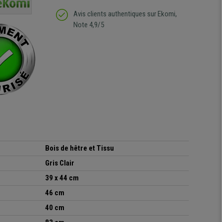
de l'aménagement et ne
meilleurs délais. content
regrette pas mon achat.
de l'achat de ce bureau
Avis clients authentiques sur Ekomi,
de belle qualité
Note 4,9/5
Bois de hêtre et Tissu
Gris Clair
39 x 44 cm
46 cm
40 cm