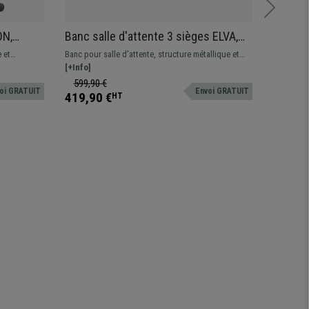
ON,
Banc salle d'attente 3 sièges ELVA,
Fauteui
udoirs,
Structure en Métal, Plastique Gris
Grand 
 et
Banc pour salle d'attente, structure métallique et
Le fauteu
Vert
Blanc
utilisation
assises en plastique resistant. Très pratique et
[+Info]
personnes 
[+Info]
 tissu
résistant. Disponible en plusieurs coloris et
son confor
599,90 €
299,90
oi GRATUIT
Envoi GRATUIT
configurations
419,90 €
209,90
HT