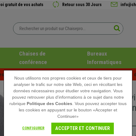
oi gratuit de vos achats
Retour sous 30 Jours
info@ch
Chaises de
Bureaux
conférence
Informatiques
es d'été chez Chaisepro ! Des réductions exclusives pour une d
Nous utilisons nos propres cookies et ceux de tiers pour
analyser le trafic sur notre site Web, ceci en récoltant les
données nécessaires pour étudier votre navigation. Vous
Chaise vi
pouvez retrouver plus d'informations à ce sujet dans notre
rubrique
Politique des Cookies
. Vous pouvez accepter tous
Piétement
les cookies en appuyant sur le bouton «Accepter et
Clair
Continuer»
ACCEPTER ET CONTINUER
CONFIGURER