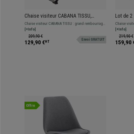
Chaise visiteur CABANA TISSU,
Lot de 2
Design Moderne, Structure
Design C
Chaise visiteur CABANA TISSU : grand rembourrage
Chaise visi
Métallique, couleur Gris
Piétemen
et design moderne alliés à une structure métallique
[+Info]
Confortable
[+Info]
Vert
solide et durable. Vous serez conquis !
209,90 €
219,90 €
Envoi GRATUIT
129,90 €
159,90 
HT
Offre