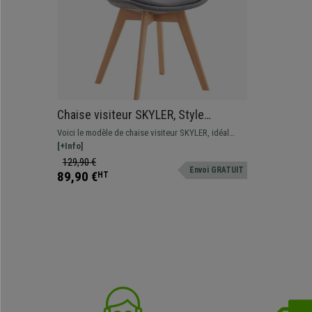
Chaise visiteur SKYLER, Style
Scandinave, Piétement en Bois de
Voici le modèle de chaise visiteur SKYLER, idéal
Hêtre, en Tissu Gris Clair
pour donner une touche d'élégance à votre pièce.
[+Info]
129,90 €
Envoi GRATUIT
89,90 €
HT