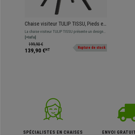
Chaise visiteur TULIP TISSU, Pieds en
Hêtre couleur Noir, Tissu Marron
La chaise visiteur TULIP TISSU présente un design
moderne et chaleureux, et vous offrira une assise
[+Info]
confortable durant plusieurs heures !
199,90 €
Rupture de stock
139,90 €
HT
SPÉCIALISTES EN CHAISES
ENVOI GRATUI