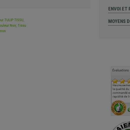
ENVOI ET
MOYENS D
Évaluations 
Ma deuxième commande
Entière satisfaction tant
Heureusemen
chez chaisepro, je tenais
sur le produit que sur les
la qualité du
à féliciter l'équipe qui
délais de livraison, et
commandé et
m'a toujours bien
surtout l'accueil
rapidité de li
conseillé, très
téléphonique compétent
aimablement je
et agréable.
recommande vivement