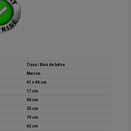
Tissu / Bois de hêtre
Marron
41 x 44 cm
17 cm
60 cm
35 cm
79 cm
65 cm