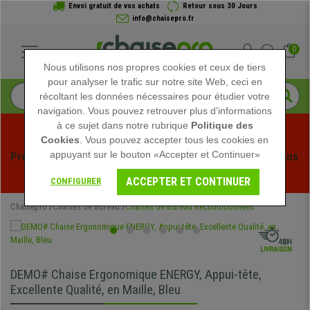
Envoi gratuit de vos achats
Retour sous 30 Jours
info@chaisepro.fr
0
Nous utilisons nos propres cookies et ceux de tiers
pour analyser le trafic sur notre site Web, ceci en
récoltant les données nécessaires pour étudier votre
navigation. Vous pouvez retrouver plus d'informations
à ce sujet dans notre rubrique
Politique des
Cookies
. Vous pouvez accepter tous les cookies en
appuyant sur le bouton «Accepter et Continuer»
Profitez des soldes d'été chez Chaisepro ! Des réductions 
exclusives pour une durée limitée - 
Voir l'offre
 -
ACCEPTER ET CONTINUER
CONFIGURER
Chaisepro
Chaises de Bureau
Chaises de Bureau Reconditionnées
DEMO# Chaise Ergonomique ENERGY, Appui-tête,
Excellente Qualité, en Maille, Bleu