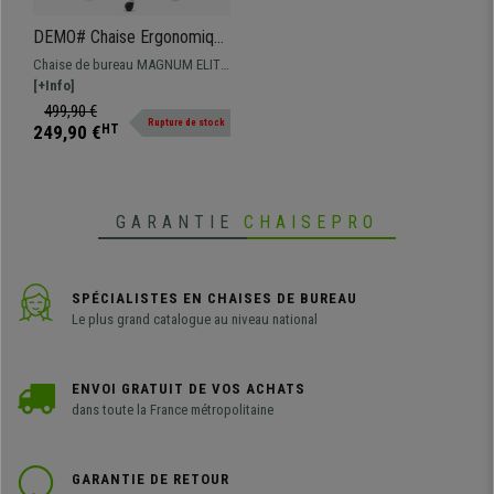
DEMO# Chaise Ergonomique
MAGNUM ELITE, Appui-tête,
Chaise de bureau MAGNUM ELITE
Utilisation 8h, Piétement
: haute qualité, idéale pour un
[+Info]
Métallique, Support
usage intensif. Elle combine un
499,90 €
Lombaire, Gris
Rupture de stock
design élégant à des finitions et
249,90 €
HT
un confort de première classe !
GARANTIE
CHAISEPRO
SPÉCIALISTES EN CHAISES DE BUREAU
Le plus grand catalogue au niveau national
ENVOI GRATUIT DE VOS ACHATS
dans toute la France métropolitaine
GARANTIE DE RETOUR