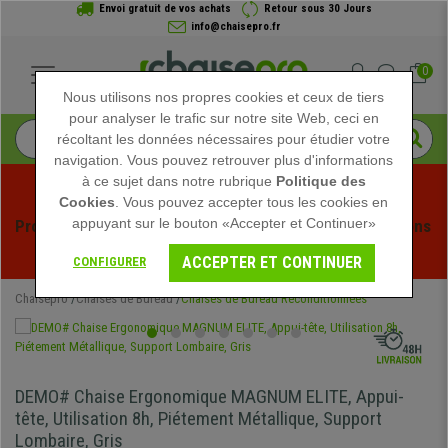
Envoi gratuit de vos achats
Retour sous 30 Jours
info@chaisepro.fr
0
Nous utilisons nos propres cookies et ceux de tiers
pour analyser le trafic sur notre site Web, ceci en
récoltant les données nécessaires pour étudier votre
navigation. Vous pouvez retrouver plus d'informations
à ce sujet dans notre rubrique
Politique des
Cookies
. Vous pouvez accepter tous les cookies en
appuyant sur le bouton «Accepter et Continuer»
Profitez des soldes d'été chez Chaisepro ! Des réductions 
exclusives pour une durée limitée - 
Voir l'offre
 -
ACCEPTER ET CONTINUER
CONFIGURER
Chaisepro
Chaises de Bureau
Chaises de Bureau Reconditionnées
DEMO# Chaise Ergonomique MAGNUM ELITE, Appui-
tête, Utilisation 8h, Piétement Métallique, Support
Lombaire, Gris