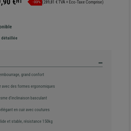
,90 €
HT
(289,81 € TVA + Eco-Taxe Comprise)
-33%
onible
 détaillée
rembourrage, grand confort
r avec des formes ergonomiques
sme d'inclinaison basculant
 élégant en cuir avec coutures
lide et stable, résistance 150kg