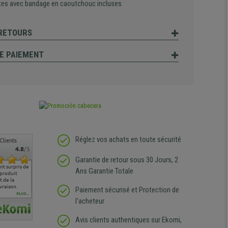
tes avec bandage en caoutchouc incluses
 RETOURS
E PAIEMENT
Réglez vos achats en toute sécurité
Clients
4.8
/5
Garantie de retour sous 30 Jours, 2
table qui
service client à l'écoute
pas de remarque
nous sommes très
Chaises
Ans Garantie Totale
à mes
bien qu'ayant eu un
particulière
satisfaits des produits
es besoins.
problème (produit
ergonomiques proposés
arer avec des
abîmé) tout a été mis en
Paiement sécurisé et Protection de
on trouve
oeuvre pour remplacer
PLUS...
l'acheteur
des surfaces
ce produit et ce dans les
ement et ne
meilleurs délais. content
 mon achat.
de l'achat de ce bureau
Avis clients authentiques sur Ekomi,
de belle qualité