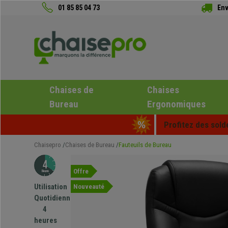
01 85 85 04 73
Env
Chaises de
Chaises
Bureau
Ergonomiques
Profitez des sold
Chaisepro
Chaises de Bureau
Fauteuils de Bureau
Offre
Utilisation
Nouveauté
Quotidienne
4
heures