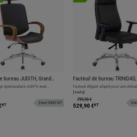
e bureau JUDITH, Grand
Fauteuil de bureau TRINIDAD,
age, Design élégant en Bois
rembourrage et ergonomie,
gn spectaculaire JUDITH avec
Fauteuil élégant adapté pour une utilisa
Noir
Piétement en métal, Cuir , No
n bois et cuir synthétique de grande
intensive allant jusqu'à 8h. Revêtement e
[+Info]
onible en différentes couleurs.
authentique, avec piétement en métal et 
799,90 €
Envoi GRATUIT
Env
avec bandage en caoutchouc.
€
529,90 €
HT
HT