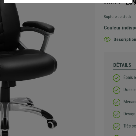
239
359,90 €
Rupture de stock
Couleur indisp
Description
DÉTAILS
Épais 
Dossie
Mécani
Design
Très so