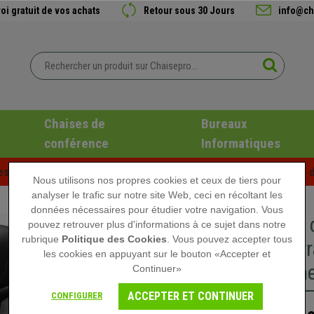
oi gratuit de vos achats
Retour sous 30 Jours
info@ch
Chaises de
Bureaux
conférence
Informatiques
es d'été chez Chaisepro ! Des réductions exclusives pour une d
Nous utilisons nos propres cookies et ceux de tiers pour
analyser le trafic sur notre site Web, ceci en récoltant les
données nécessaires pour étudier votre navigation. Vous
Fauteuil
pouvez retrouver plus d'informations à ce sujet dans notre
rubrique
Politique des Cookies
. Vous pouvez accepter tous
rembourr
les cookies en appuyant sur le bouton «Accepter et
Revêtemen
Continuer»
ACCEPTER ET CONTINUER
CONFIGURER