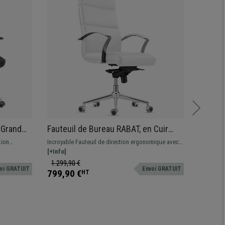
 Grand
Fauteuil de Bureau RABAT, en Cuir
Fauteu
Authentique, Blanc, Dossier
et Ele
tion
Incroyable Fauteuil de direction ergonomique avec
Fauteuil 
ir
Basculant, Grande Qualité et Design
Chromé,
n cuir
dossier basculant. Design et finitions parfaites, luxe
[+Info]
confort. D
[+Info]
roulettes
et confort au meilleur prix
choix, tis
1.299,90 €
399,90
oi GRATUIT
Envoi GRATUIT
799,90 €
219,90
HT