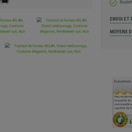
Roulet
ENVOI ET
MOYENS D
Évaluations 
Ma deuxième commande
Entière satisfaction tant
Heureusement surpris de
Siege confor
chez chaisepro, je tenais
sur le produit que sur les
la qualité du produit
correspond 
à féliciter l'équipe qui
délais de livraison, et
commandé et de la
attentes et m
m'a toujours bien
surtout l'accueil
rapidité de livraison.
J'ai pu comp
conseillé, très
téléphonique compétent
sièges que l'
aimablement je
et agréable.
dans les gran
recommande vivement
de l'aménag
regrette pas