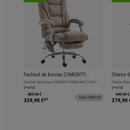
Fauteuil de bureau COMODITY
Chaise d
MASSAGE TISSU, Repose-pieds
rembourr
Fauteuil de bureau COMODITY MASSAGE TISSU:
Chaise desi
Extensible, Fonction massage, Taupe
et cuir, 
avec fonction de massage, inclinable et avec repose-
[+Info]
revêtement e
[+Info]
pieds extensible. Si vous recherchez confort et
qualité disp
489,90 €
449,90 €
Envoi GRATUIT
qualité, ce fauteuil est fait pour vous.
329,90 €
279,90 
HT