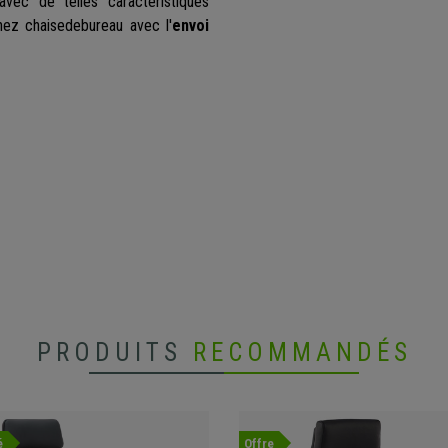
vec de telles caractéristiques
hez chaisedebureau avec l'
envoi
PRODUITS
RECOMMANDÉS
é
Offre