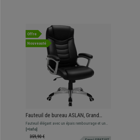
Offre
Nouveauté
Fauteuil de bureau ASLAN, Grand
rembourrage, Coutures élégantes,
Fauteuil élégant avec un épais rembourrage et un
Revêtement cuir, Noir
dossier ergonomique. Matériaux résistants, en cuir
[+Info]
avec coutures et roulettes avec bandage en
359,90 €