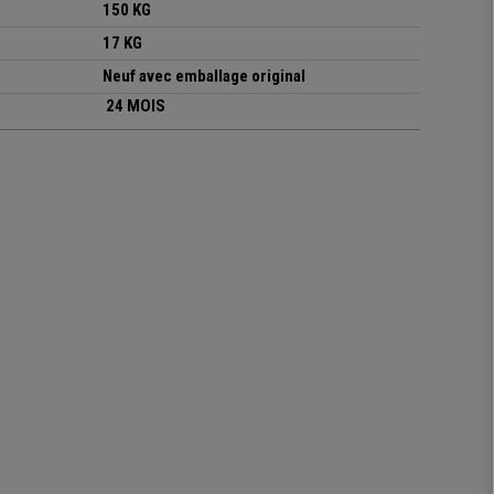
15
0
KG
17
KG
Neuf avec emballage original
24 MOIS