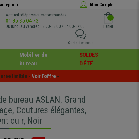
aisepro.fr
Mon Compte
Accueil téléphonique/commandes
0
01 85 85 04 73
Du lundi au vendredi, 8:30-13:00 / 14:00-17:00
Panier
Contactez-nous
Mobilier de
SOLDES
bureau
D'ÉTÉ
urée limitée - 
Voir l'offre
 -
 de bureau ASLAN, Grand
age, Coutures élégantes,
t cuir, Noir