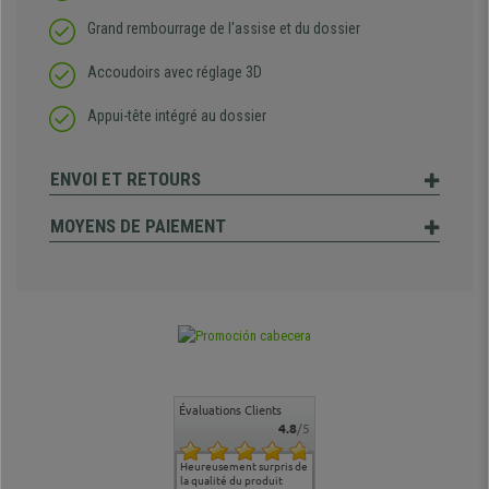
Grand rembourrage de l'assise et du dossier
Accoudoirs avec réglage 3D
Appui-tête intégré au dossier
ENVOI ET RETOURS
MOYENS DE PAIEMENT
Évaluations Clients
4.8
/5
commande
Entière satisfaction tant
Heureusement surpris de
Siege confortable qui
service cl
 je tenais
sur le produit que sur les
la qualité du produit
correspond à mes
bien qu'a