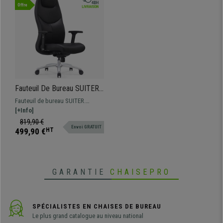
Offre
Fauteuil De Bureau SUITER,
Design et Grande Qualité,
Fauteuil de bureau SUITER.
Usage Professionnel 8h,
Fabriqué avec des matériaux de
[+Info]
Revêtement en Cuir
première qualité et revêtement en
819,90 €
Authentique, Noir
Envoi GRATUIT
cuir véritable.
499,90 €
HT
GARANTIE
CHAISEPRO
SPÉCIALISTES EN CHAISES DE BUREAU
Le plus grand catalogue au niveau national