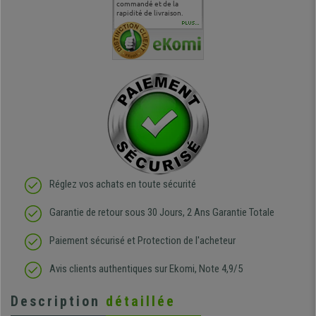
uipe qui
délais de livraison, et
commandé et de la
attentes et mes besoins.
problème 
en
surtout l'accueil
rapidité de livraison.
J'ai pu comparer avec des
abîmé) tou
téléphonique compétent
sièges que l'on trouve
oeuvre po
PLUS...
e
et agréable.
dans les grandes surfaces
ce produit
ivement
de l'aménagement et ne
meilleurs 
regrette pas mon achat.
de l'achat
de belle q
Réglez vos achats en toute sécurité
Garantie de retour sous 30 Jours, 2 Ans Garantie Totale
Paiement sécurisé et Protection de l'acheteur
Avis clients authentiques sur Ekomi, Note 4,9/5
Description
détaillée