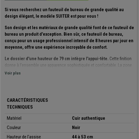
Si vous recherchez un fauteuil de bureau de grande qualité au
design élégant, le modèle SUITER est pour vous !
Son design
et les matériaux de grande qualité font de ce
fauteuil de
bureau un produit d'exception. Bien sûr, ce fauteuil de bureau,
conçu pour un usage professionnel intensif de 8 heures par jour en
moyenne, offre une expérience incroyable de confort.
Le dossier d'une hauteur de 79 cm intègre l'appui-tête.
Cette finition
donne à l'ensemble une apparence sophistiquée et confortable.
La
zone
lombaire,
particulièrement sensible, est protégée grâce à ses formes.
Voir plus
Le revêtement est
en cuir
de bovin
authentique
importé d'Italie,
reconnu pour sa durabilité et sa résistance.
Le dossier est en cuir
synthétique, avec un aspect très similaire.
CARACTÉRISTIQUES
TECHNIQUES
L'assise est extrêment confortable
avec un rembourrage en mousse
haute densité : 50 kg/m3 et 35 kg/m3 pour le dossier.
Matériel
Cuir authentique
Par ailleurs,
les accoudoirs 3D
(réglables en hauteur, en profondeur et en
Couleur
Noir
angle) sont un plus en termes d'ergonomie, permettant ainsi d'obtenir une
Hauteur de l'assise
44 à 53 cm
posture de travail optimale.