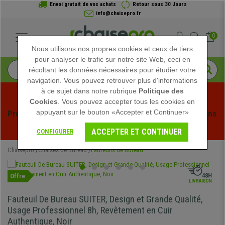
Envoi gratuit de vos achats
Retour sous 30 Jours
info@chaisepro.fr
0
Nous utilisons nos propres cookies et ceux de tiers
pour analyser le trafic sur notre site Web, ceci en
récoltant les données nécessaires pour étudier votre
navigation. Vous pouvez retrouver plus d'informations
à ce sujet dans notre rubrique
Politique des
Cookies
. Vous pouvez accepter tous les cookies en
appuyant sur le bouton «Accepter et Continuer»
Profitez des soldes d'été chez Chaisepro ! Des réductions 
exclusives pour une durée limitée - 
Voir l'offre
 -
ACCEPTER ET CONTINUER
CONFIGURER
Chaisepro
Chaises de Bureau
Fauteuils de Bureau
Offre
Fauteuil De Bureau SUITER, Design et Grande Qualité,
Usage Professionnel 8h, Revêtement en Cuir
Authentique, Noir