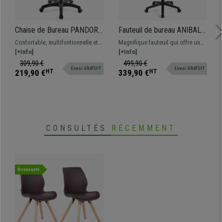
Chaise de Bureau PANDORA
Fauteuil de bureau ANIBAL
PLUS, Accoudoirs
CUIR, Grand dossier,
Confortable, multifontionnelle et
Magnifique fauteuil qui offre un
Ajustables, Rembourrage
Accoudoirs Ajustables,
robuste à un prix imbattable.
[+Info]
grand confort au quotidien à un
[+Info]
épais, Noir
Orange
Cette magnifique chaise est idéale
prix imbattable. Disponible en
309,90 €
499,90 €
Envoi GRATUIT
Envoi GRATUIT
pour une utilisation quotidienne,
différentes couleurs et finitions.
219,90 €
HT
339,90 €
HT
disponible en différentes couleurs
CONSULTÉS
RÉCEMMENT
Nouveauté