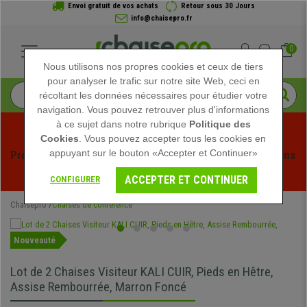
Envoi gratuit de vos achats
Retour sous 30 Jours
info@chaisepro.fr
0
Nous utilisons nos propres cookies et ceux de tiers
pour analyser le trafic sur notre site Web, ceci en
récoltant les données nécessaires pour étudier votre
navigation. Vous pouvez retrouver plus d'informations
à ce sujet dans notre rubrique
Politique des
Cookies
. Vous pouvez accepter tous les cookies en
appuyant sur le bouton «Accepter et Continuer»
Profitez des soldes d'été chez Chaisepro ! Des réductions 
exclusives pour une durée limitée - 
Voir l'offre
 -
ACCEPTER ET CONTINUER
CONFIGURER
Chaisepro
Chaises de conférence
Nouveauté
Lot de 2 Chaises Visiteur KALI CUIR, Pieds en Hêtre,
Assise Rembourrée, Marron Foncé