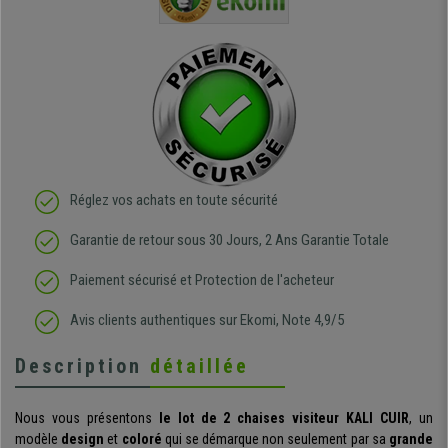
regrette pas mon achat.
de l'achat
de belle q
Réglez vos achats en toute sécurité
Garantie de retour sous 30 Jours, 2 Ans Garantie Totale
Paiement sécurisé et Protection de l'acheteur
Avis clients authentiques sur Ekomi, Note 4,9/5
Description
détaillée
Nous vous présentons
le lot de 2 chaises visiteur KALI CUIR
, un
modèle
design
et
coloré
qui se démarque non seulement par sa
grande