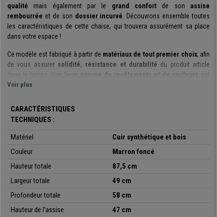
qualité
mais également par le
grand confort
de son
assise
rembourrée
et de son
dossier incurvé
. Découvrons ensemble toutes
les caractéristiques de cette chaise, qui trouvera assurément sa place
dans votre espace !
Ce modèle est fabriqué à partir de
matériaux de tout premier choix
, afin
de vous assurer
solidité, résistance et durabilité
du produit article
dans le temps. Une large
gamme de revêtements et de couleurs
est
disponible pour ce modèle afin de répondre aux mieux à vos
Voir plus
besoins,
selon vos goûts et le style de votre intérieur
. Ces chaises sont
conçues pour
une utilisation quotidienne
et peuvent
supporter jusqu’
CARACTÉRISTIQUES
à 130kg
, signe d’une
grande robustesse
.
TECHNIQUES :
La coque du dossier est
incurvée
afin d’apporter le
meilleur soutien
et
Matériel
Cuir synthétique et bois
maintenir une
posture correcte et saine
.
Les pieds en bois ajoutent à ce
Couleur
Marron foncé
modèle
une touche de style
, en plus d’assurer la
stabilité
de la chaise.
Hauteur totale
87,5 cm
L’assise est
généreusement rembourrée
, pour un confort maximal et
Largeur totale
49 cm
ce même après
plusieurs heures d’utilisation
. Cette chaise présente
un
design moderne et élégant
, grâce à un mélange des matières : elle
Profondeur totale
58 cm
fera sensation, et ce peu importe la pièce choisie pour son utilisation.
Hauteur de l'assise
47 cm