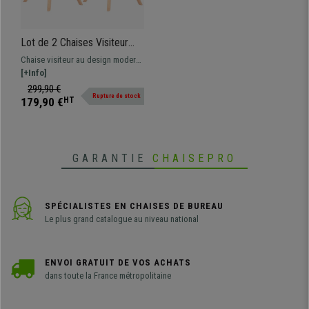
Lot de 2 Chaises Visiteur
KALI CUIR, Pieds en Hêtre,
Chaise visiteur au design moderne
Assise Rembourrée, Marron
et coloré, confortablement
[+Info]
Foncé
rembourrée avec pieds en bois.
299,90 €
Rupture de stock
Différentes versions et couleurs
179,90 €
HT
disponibles.
GARANTIE
CHAISEPRO
SPÉCIALISTES EN CHAISES DE BUREAU
Le plus grand catalogue au niveau national
ENVOI GRATUIT DE VOS ACHATS
dans toute la France métropolitaine