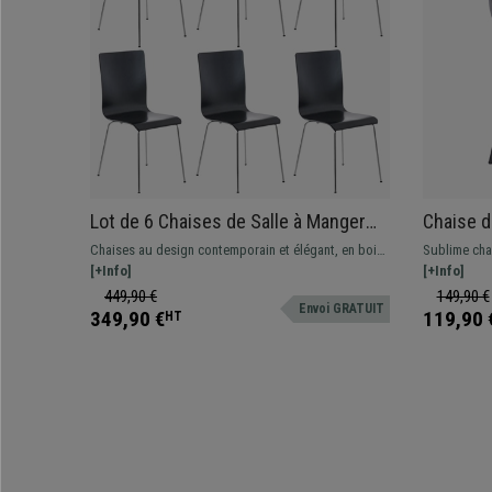
Lot de 6 Chaises de Salle à Manger
Chaise d
LODI, Contemporaine, en Bois, Noir, en
Revêteme
Chaises au design contemporain et élégant, en bois
Sublime cha
Métal
Structur
avec pieds en métal chromé, parfaites pour votre
[+Info]
au design ex
[+Info]
salle à manger ou cuisine.
chaise éléga
449,90 €
149,90 €
Envoi GRATUIT
349,90 €
119,90 
HT