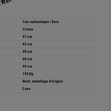
Cuir authentique / Bois
Crème
47 cm
42 cm
40 cm
60 cm
99 cm
150 Kg
Neuf, emballage d'origine
2 ans