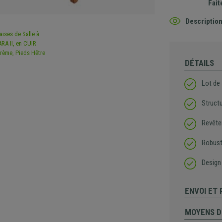
Fait
Description
DÉTAILS
Lot de
Structu
Revête
Robust
Design
ENVOI ET
MOYENS D