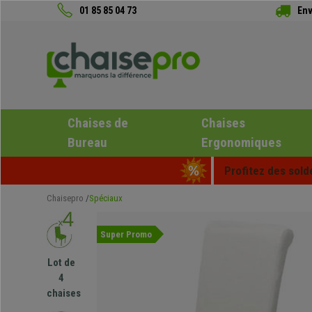
01 85 85 04 73
Env
Chaises de
Chaises
Bureau
Ergonomiques
Profitez des sold
Chaisepro
Spéciaux
Super Promo
Lot de
4
chaises