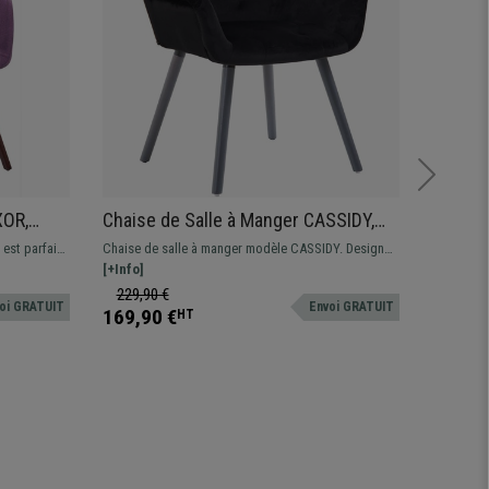
XOR,
Chaise de Salle à Manger CASSIDY,
Lot de
 Couleur
Revêtement en Velours Noir, Pieds en
Rose D
 est parfait
Chaise de salle à manger modèle CASSIDY. Design
Nous vous
Bois Gris
Métal
ieurs
100% exclusif. Un modèle parfait pour donner une
[+Info]
et salle 
[+Info]
touche unique et exclusive à votre intérieur. Un
qu'élégan
229,90 €
519,90
oi GRATUIT
Envoi GRATUIT
design à la fois tendance et élégant.
un design
169,90 €
389,90
HT