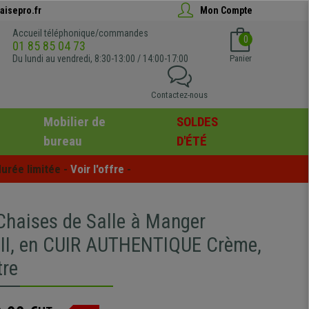
aisepro.fr
Mon Compte
Accueil téléphonique/commandes
0
01 85 85 04 73
Du lundi au vendredi, 8:30-13:00 / 14:00-17:00
Panier
Contactez-nous
Mobilier de
SOLDES
bureau
D'ÉTÉ
urée limitée - 
Voir l'offre
 -
 Chaises de Salle à Manger
I, en CUIR AUTHENTIQUE Crème,
tre