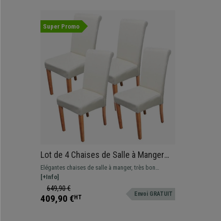
Super Promo
Lot de 4 Chaises de Salle à Manger
NOVARA II, en CUIR AUTHENTIQUE
Elégantes chaises de salle à manger, très bon
Crème, Pieds Hêtre
rapport qualité-prix. Cuir authentique de qualité.
[+Info]
649,90 €
Envoi GRATUIT
409,90 €
HT