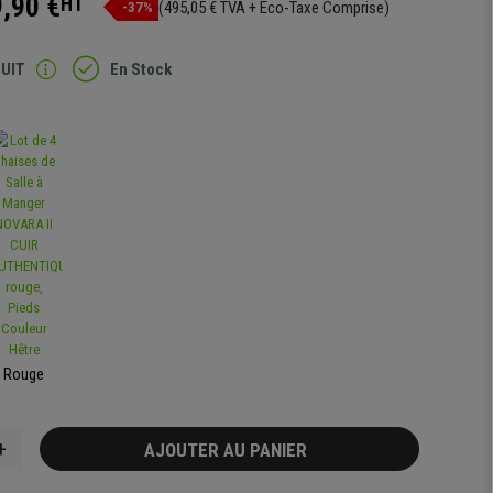
,90 €
HT
(495,05 € TVA + Eco-Taxe Comprise)
-37%
TUIT
En Stock
Rouge
+
AJOUTER AU PANIER