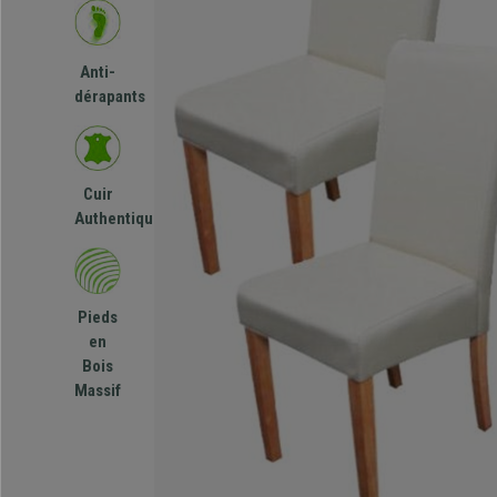
Anti-
dérapants
Cuir
Authentique
Pieds
en
Bois
Massif