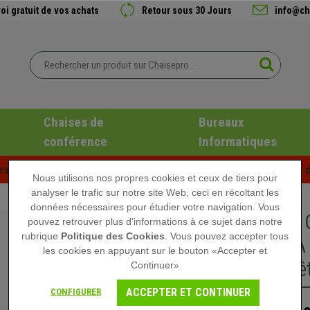
oi gratuit de vos achats
Retour sous 30 Jours
info@ch
Chaises de
Bureaux
conférence
Informatiques
es d'été chez Chaisepro ! Des réductions exclusives pour une d
Nous utilisons nos propres cookies et ceux de tiers pour
analyser le trafic sur notre site Web, ceci en récoltant les
données nécessaires pour étudier votre navigation. Vous
Lot de 4
pouvez retrouver plus d'informations à ce sujet dans notre
rubrique
Politique des Cookies
. Vous pouvez accepter tous
NOVARA I
les cookies en appuyant sur le bouton «Accepter et
Pieds Hê
Continuer»
ACCEPTER ET CONTINUER
CONFIGURER