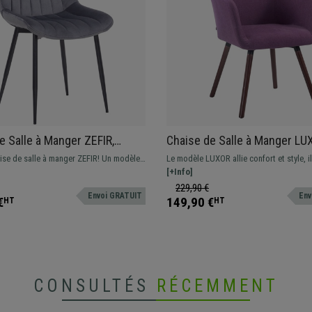
e Salle à Manger ZEFIR,
Chaise de Salle à Manger LU
nt en Velours Gris,
Tissu Violet, Pieds en Chêne
ise de salle à manger ZEFIR! Un modèle
Le modèle LUXOR allie confort et style, il
e métallique
Marron
clusif, parfaite si vous recherchez une
pour votre salle à manger. En tissu, plus
[+Info]
nte et raffinée
couleurs disponibles.
229,90 €
Envoi GRATUIT
Env
€
149,90 €
HT
HT
CONSULTÉS
RÉCEMMENT