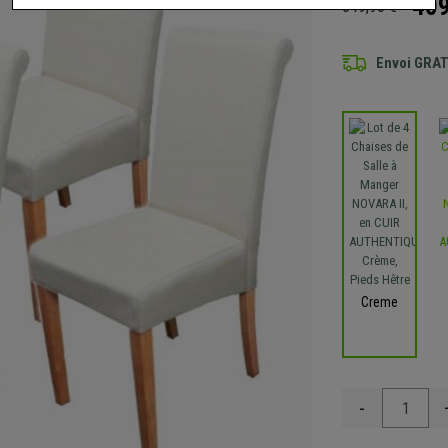
409
649,90 €
Envoi GRA
Creme
-