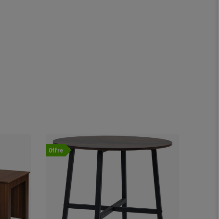
Offre
-31%
Offre