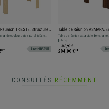
 Réunion TRIESTE, Structure
Table de Réunion ASMARA, E
 Extensible 140-180 cm,
de 60 à 180 cm, en Bois, Noy
nion de couleur bois naturel, idéale
Table de réunion extensible, fonctionnel.
Hêtre
its espaces où l'on a besoin d'une table
parfaite pour le bureau ou la masion.
[+Info]
Dimensions max. 180 x 90 cm et 75 cm de
369,90 €
Envoi GRATUIT
Env
€
284,90 €
HT
HT
CONSULTÉS
RÉCEMMENT