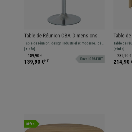
Table de Réunion OBA, Dimensions
Table de
Ø70x74,5 cm, Verre Trempé et
en Bois,
Table de réunion, design industriel et moderne. Idéal
Table de réu
Structure Métallique, Gris Chromé
Couleur 
pour le bureau ou même la maison.
[+Info]
pour les pet
[+Info]
spacieuse. 
189,90 €
289,90 €
Envoi GRATUIT
hauteur.
139,90 €
214,90 
HT
Offre