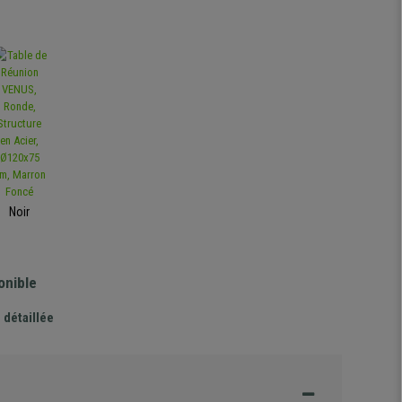
Noir
onible
 détaillée