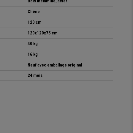
Bois mélaminé, acier
Chêne
120 cm
120x120x75 cm
40 kg
16 kg
Neuf avec emballage original
24 mois