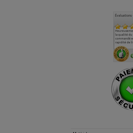
Évaluations 
Ma deuxième commande
Entière satisfaction tant
Heureusemen
chez chaisepro, je tenais
sur le produit que sur les
la qualité du
à féliciter l'équipe qui
délais de livraison, et
commandé et
m'a toujours bien
surtout l'accueil
rapidité de li
conseillé, très
téléphonique compétent
aimablement je
et agréable.
recommande vivement