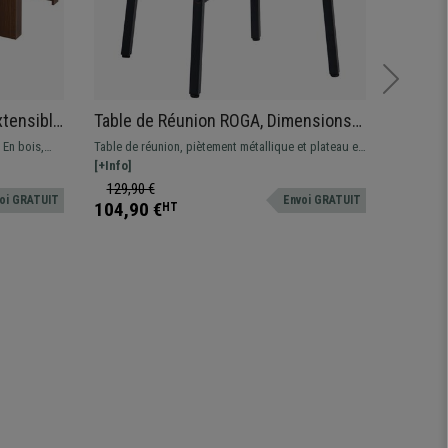
xtensible
Table de Réunion ROGA, Dimensions
Table 
er
Ø80x76 cm, Structure Métallique,
Structu
 En bois,
Table de réunion, piètement métallique et plateau en
Table de 
Surface en Bois, Noyer
bois coloris noyer. Compact et pratique.
[+Info]
Disponible
[+Info]
129,90 €
179,90
oi GRATUIT
Envoi GRATUIT
104,90 €
124,90
HT