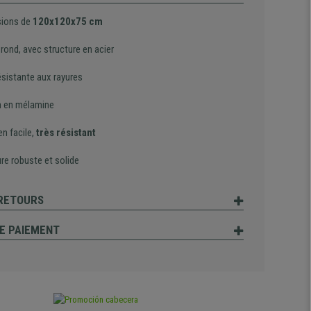
ions de
120x120x75 cm
rond, avec structure en acier
ésistante aux rayures
on en mélamine
en facile,
très résistant
re robuste et solide
 RETOURS
E PAIEMENT