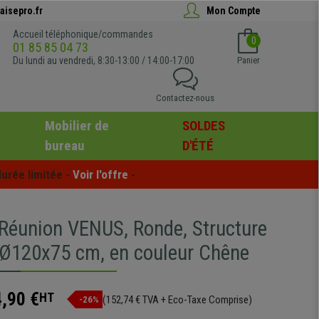
aisepro.fr
Mon Compte
Accueil téléphonique/commandes
0
01 85 85 04 73
Du lundi au vendredi, 8:30-13:00 / 14:00-17:00
Panier
Contactez-nous
Mobilier de
SOLDES
bureau
D'ÉTÉ
urée limitée - 
Voir l'offre
 -
 Réunion VENUS, Ronde, Structure
, Ø120x75 cm, en couleur Chêne
,90 €
HT
(152,74 € TVA + Eco-Taxe Comprise)
-26%