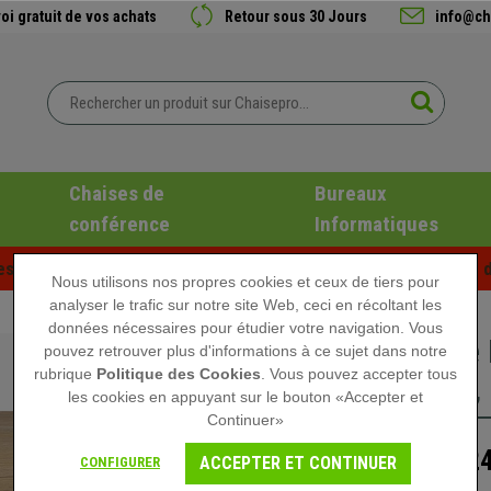
oi gratuit de vos achats
Retour sous 30 Jours
info@ch
Chaises de
Bureaux
conférence
Informatiques
es d'été chez Chaisepro ! Des réductions exclusives pour une d
Nous utilisons nos propres cookies et ceux de tiers pour
analyser le trafic sur notre site Web, ceci en récoltant les
données nécessaires pour étudier votre navigation. Vous
Table de
pouvez retrouver plus d'informations à ce sujet dans notre
rubrique
Politique des Cookies
. Vous pouvez accepter tous
en Acier
les cookies en appuyant sur le bouton «Accepter et
Continuer»
124
169,90 €
ACCEPTER ET CONTINUER
CONFIGURER