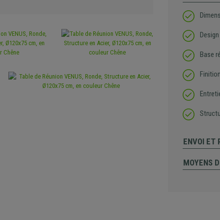
Dimens
Design 
Base r
Finiti
Entreti
Structu
ENVOI ET
MOYENS D