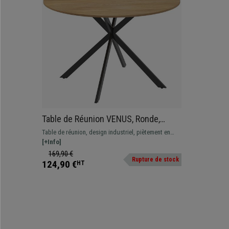
Table de Réunion VENUS, Ronde,
Structure en Acier, Ø120x75 cm, en
Table de réunion, design industriel, piètement en
couleur Chêne
acier, jusqu'à 4 personnes
[+Info]
169,90 €
Rupture de stock
124,90 €
HT