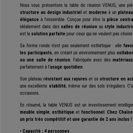
Nous vous présentons la table de réunion VENUS, une piè
structure au design industriel
et
moderne
à un
plateau
élégance
à l’ensemble. Conçue pour être la
pièce centra
idéalement dans des
salles de réunion
au
style industri
est la
solution parfaite
pour ceux qui ne veulent pas choisi
Sa forme ronde n’est pas seulement esthétique : elle
favor
les participants
, en créant un environnement plus
collabor
ou une salle de réunion
. Fabriquée avec des
matériaux
parfaitement à l’
usage quotidien
.
Son plateau
résistant aux rayures
et sa
structure en ac
une excellente
stabilité
, même sur des sols irréguliers. C’e
occasions.
En résumé, la table VENUS est un investissement intellig
meuble simple
,
esthétique
et
fonctionnel
.
Chez Chaise
un prix très compétitif et une garantie de 2 ans inclus !
•
Capacité : 4 personnes