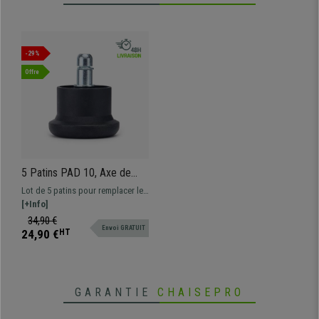
-29%
Offre
5 Patins PAD 10, Axe de
11mm, Antidérapants,
Lot de 5 patins pour remplacer les
Résistants
roulettes de votre chaise de
[+Info]
bureau. Profitez de tous les
34,90 €
Envoi GRATUIT
avantages d'une chaise
24,90 €
HT
ergonomique sans roulettes !
GARANTIE
CHAISEPRO