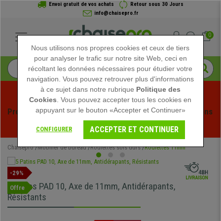
Envoi gratuit de vos achats
Retour sous 30 Jours
info@chaisepro.fr
0
Nous utilisons nos propres cookies et ceux de tiers
pour analyser le trafic sur notre site Web, ceci en
récoltant les données nécessaires pour étudier votre
navigation. Vous pouvez retrouver plus d'informations
à ce sujet dans notre rubrique
Politique des
Cookies
. Vous pouvez accepter tous les cookies en
appuyant sur le bouton «Accepter et Continuer»
Profitez des soldes d'été chez Chaisepro ! Des réductions 
exclusives pour une durée limitée - 
Voir l'offre
 -
ACCEPTER ET CONTINUER
CONFIGURER
Chaisepro
Mobilier de bureau
Roulettes sols durs
Roulettes 11mm
-29%
5 Patins PAD 10, Axe de 11mm, Antidérapants,
Offre
Résistants