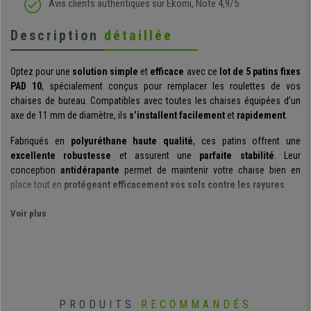
Avis clients authentiques sur Ekomi, Note 4,9/5
Description
détaillée
Optez pour une
solution simple
et
efficace
avec ce
lot de 5 patins fixes
PAD 10
, spécialement conçus pour remplacer les roulettes de vos
chaises de bureau. Compatibles avec toutes les chaises équipées d’un
axe de 11 mm de diamètre, ils
s’installent facilement
et
rapidement
.
Fabriqués en
polyuréthane haute qualité
, ces patins offrent une
excellente robustesse
et assurent une
parfaite stabilité
. Leur
conception
antidérapante
permet de maintenir votre chaise bien en
place tout en
protégeant efficacement vos sols contre les rayures
.
Ils sont particulièrement
adaptés aux surfaces sensibles
telles que le
Voir plus
parquet, le carrelage ou encore les sols stratifiés, garantissant une
protection optimale au quotidien
. Idéals si vous souhaitez
rendre
votre chaise fixe tout en conservant son confort
, ces patins allient
discrétion
et
efficacité
grâce à leur
design sobre
qui s’intègre
facilement dans tous les environnements.
PRODUITS
RECOMMANDÉS
Avec Chaisepro, profitez d’un excellent rapport qualité-prix et