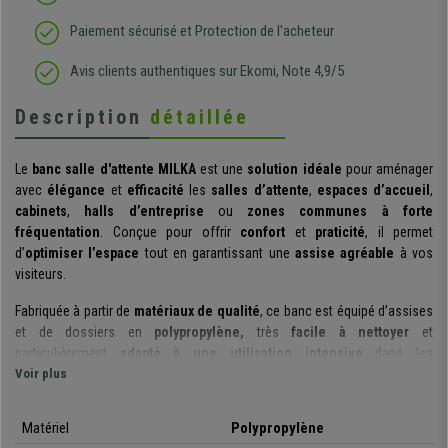
Paiement sécurisé et Protection de l'acheteur
Avis clients authentiques sur Ekomi, Note 4,9/5
Description
détaillée
Le
banc salle d'attente MILKA
est une
solution idéale
pour aménager
avec
élégance
et
efficacité
les
salles d’attente
,
espaces d’accueil
,
cabinets
,
halls d’entreprise
ou
zones communes à forte
fréquentation
. Conçue pour offrir
confort
et
praticité
, il permet
d’
optimiser l’espace
tout en garantissant une
assise agréable
à vos
visiteurs.
Fabriquée à partir de
matériaux de qualité
, ce banc est équipé d’assises
et de dossiers en
polypropylène,
très
facile à nettoyer
et
particulièrement
adapté à une utilisation intensive
dans les
environnements professionnels. Sa
Voir plus
structure robuste
en plastique
haute résistance
de couleur noir garantit une
excellente stabilité
et
une
grande durabilité
au quotidien. Les
pieds renforcés
assurent une
Matériel
Polypropylène
résistance optimale
à l’usure, même dans les espaces recevant un