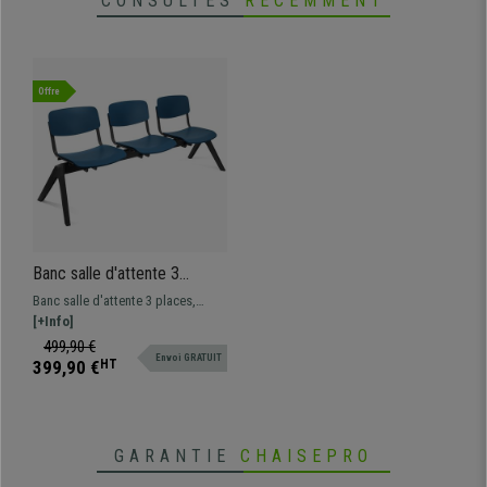
CONSULTÉS
RÉCEMMENT
Offre
Banc salle d'attente 3
sièges MILKA, Structure
Banc salle d'attente 3 places,
Robuste, Très Confortable,
structure en plastique résistant.
[+Info]
Polypropylène, Bleu
Le modèle MILKA est disponible
499,90 €
Envoi GRATUIT
en version banc 2 et 3 places, ainsi
399,90 €
HT
qu'en version chaise visiteur.
GARANTIE
CHAISEPRO