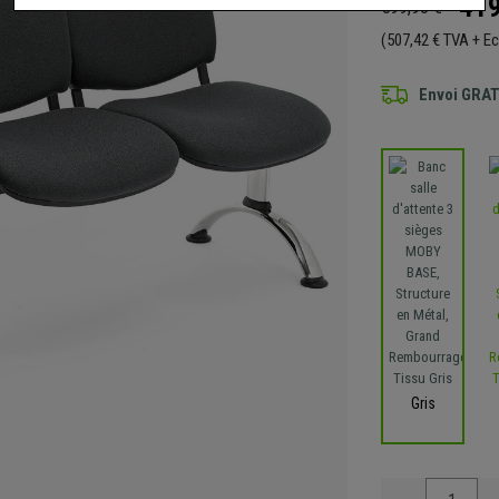
419
599,90 €
(507,42 € TVA + E
Envoi GRA
Gris