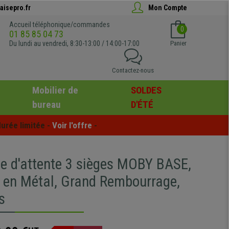
aisepro.fr
Mon Compte
Accueil téléphonique/commandes
0
01 85 85 04 73
Du lundi au vendredi, 8:30-13:00 / 14:00-17:00
Panier
Contactez-nous
Mobilier de
SOLDES
bureau
D'ÉTÉ
urée limitée - 
Voir l'offre
 -
le d'attente 3 sièges MOBY BASE,
e en Métal, Grand Rembourrage,
s