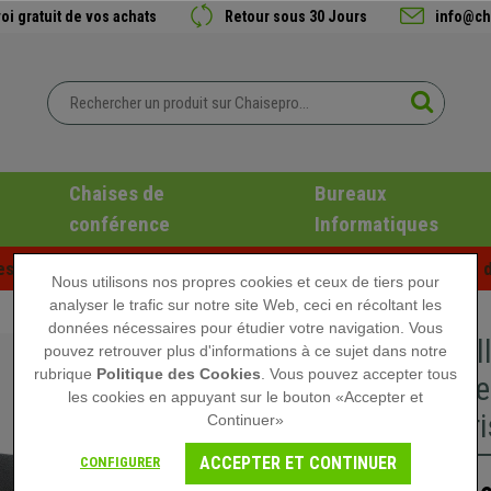
oi gratuit de vos achats
Retour sous 30 Jours
info@ch
Chaises de
Bureaux
conférence
Informatiques
es d'été chez Chaisepro ! Des réductions exclusives pour une d
Nous utilisons nos propres cookies et ceux de tiers pour
analyser le trafic sur notre site Web, ceci en récoltant les
données nécessaires pour étudier votre navigation. Vous
Banc sal
pouvez retrouver plus d'informations à ce sujet dans notre
rubrique
Politique des Cookies
. Vous pouvez accepter tous
Structur
les cookies en appuyant sur le bouton «Accepter et
Tissu Gri
Continuer»
ACCEPTER ET CONTINUER
CONFIGURER