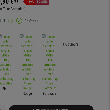
,90 €
HT
-30%
SOLDES
co-Taxe Comprise)
TUIT
En Stock
+ Couleurs
Bleu
Rouge
Bordeaux