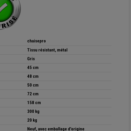
chaisepro
Tissu résistant, métal
Gris
45 cm
48 cm
50 cm
72 cm
158 cm
300 kg
20 kg
Neuf, avec emballage d'origine