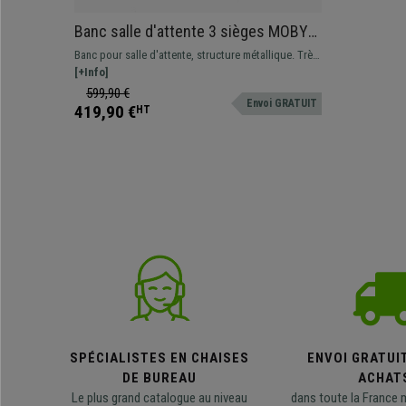
Banc salle d'attente 3 sièges MOBY
BASE, Structure en Métal, Grand
Banc pour salle d'attente, structure métallique. Très
Rembourrage, Tissu Gris
résistant, très pratique, rembourrage épais.
[+Info]
Disponible en plusieurs coloris et configurations
599,90 €
Envoi GRATUIT
419,90 €
HT
SPÉCIALISTES EN CHAISES
ENVOI GRATUI
DE BUREAU
ACHAT
Le plus grand catalogue au niveau
dans toute la France 