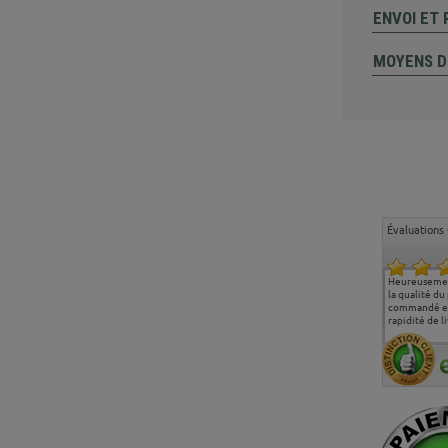
ENVOI ET
MOYENS D
Évaluations 
Ma deuxième commande
Entière satisfaction tant
Heureusemen
chez chaisepro, je tenais
sur le produit que sur les
la qualité du
à féliciter l'équipe qui
délais de livraison, et
commandé et
m'a toujours bien
surtout l'accueil
rapidité de li
conseillé, très
téléphonique compétent
aimablement je
et agréable.
recommande vivement