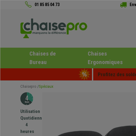
01 85 85 04 73
Env
Chaises de
Chaises
Bureau
Ergonomiques
Profitez des sold
Chaisepro
Spéciaux
Utilisation
Quotidienne
4
heures