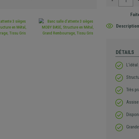
-
Fait
Description
DÉTAILS
L'idéal
Struct
Très pr
Assise
Disponi
Grande 