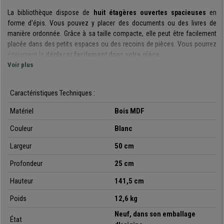
La bibliothèque dispose
de
huit étagères ouvertes spacieuses
en
forme d'épis.
Vous pouvez y placer des documents ou des livres de
manière ordonnée.
Grâce à sa
taille compacte,
elle peut être facilement
placée dans des petits espaces ou des recoins de pièces. Vous pourrez
également la
déplacer facilement dans votre pièce.
Voir plus
La
structure de la
bibliothèque est en bois massif
,
elle repose sur une
base stable rectangulaire.
Chaque étagère a une capacité de charge de
Caractéristiques Techniques :
10kg, vous permettant ainsi de placer plusieurs livres en les gardant à
portée de main de façon ordonnée.
Matériel
Bois MDF
Pour garantir une
utilisation en toute sécurité
de la bibliothèque,
un
kit
Couleur
Blanc
de fixation murale
est fourni
afin de conserver la bibliothèque bien en
place contre le mur.
L'
entretien du produit est également très simple
, un
Largeur
50 cm
chiffon humide suffit en effet pour le nettoyage.
Profondeur
25 cm
Sur Chaisepro nous vous proposons cette
bibliothèque originale et
Hauteur
141,5 cm
moderne
à un
prix très abordable
.
Faites vous plaisir et commandez dès
à présent cette belle bilbiothèque.
Poids
12,6 kg
Neuf, dans son emballage
État