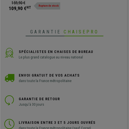
blanc. Idéale pour ranger vos
159,90 €
Rupture de stock
livres.
109,90 €
HT
GARANTIE
CHAISEPRO
SPÉCIALISTES EN CHAISES DE BUREAU
Le plus grand catalogue au niveau national
ENVOI GRATUIT DE VOS ACHATS
dans toute la France métropolitaine
GARANTIE DE RETOUR
Jusqu'à 30 jours
LIVRAISON ENTRE 3 ET 5 JOURS OUVRÉS
dans toute la France métropolitaine (sauf Corse)