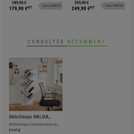
compartiment, pour entreprise,
0.6 mm, Portes Coulissantes, Gris
189,90 €
299,90 €
Envoi GRATUIT
Envoi GRATUIT
usine, salle de sport ou boutique,
ou Blanc
179,90 €
HT
249,90 €
HT
avec serrure, 185x38x45cm, gris
foncé
CONSULTÉS
RÉCEMMENT
Bibliothèque MALIKA,
50x25x141,5 cm, Design en
Bibliothèque contemporaine au
Epis, Bois Couleur Blanc
design unique. Structure en bois
[+Info]