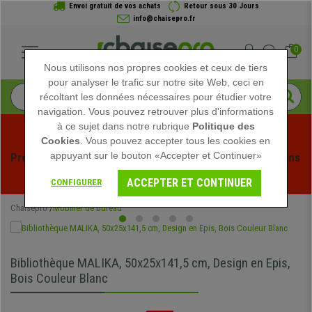
Envoi gratuit de vos achats
Retour sous 30 Jours
info@chaisepro.fr
0
Nous utilisons nos propres cookies et ceux de tiers
pour analyser le trafic sur notre site Web, ceci en
récoltant les données nécessaires pour étudier votre
navigation. Vous pouvez retrouver plus d'informations
à ce sujet dans notre rubrique
Politique des
Cookies
. Vous pouvez accepter tous les cookies en
appuyant sur le bouton «Accepter et Continuer»
Profitez des soldes d'été chez Chaisepro ! Des réductions 
exclusives pour une durée limitée - 
Voir l'offre
 -
ACCEPTER ET CONTINUER
CONFIGURER
Chaisepro
Mobilier de bureau
Bibliothèque MALIKA, 50x25x141,5 cm, Design en Epis,
Bois Couleur Blanc