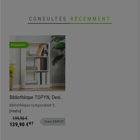
CONSULTÉS
RÉCEMMENT
Nouveauté
Bibliothèque TOPYN, Design
Moderne, 62,2x24x102,4
Bibliothèque comporatant 3
cm, Blanc
étagères, idéale por ranger livres
[+Info]
et objets aussi bien à la maison
199,90 €
Envoi GRATUIT
qu'au bureau
139,90 €
HT