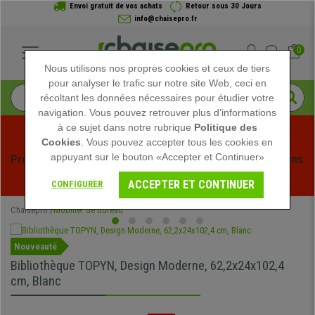
Envoi gratuit de vos achats
Retour sous 30 Jours
info@chaisepro.fr
0
Nous utilisons nos propres cookies et ceux de tiers
pour analyser le trafic sur notre site Web, ceci en
récoltant les données nécessaires pour étudier votre
navigation. Vous pouvez retrouver plus d'informations
à ce sujet dans notre rubrique
Politique des
Cookies
. Vous pouvez accepter tous les cookies en
appuyant sur le bouton «Accepter et Continuer»
Profitez des soldes d'été chez Chaisepro ! Des réductions 
exclusives pour une durée limitée - 
Voir l'offre
 -
ACCEPTER ET CONTINUER
CONFIGURER
Chaisepro
Mobilier de bureau
Nouveauté
Bibliothèque TOPYN, Design Moderne, 62,2x24x102,4
cm, Blanc