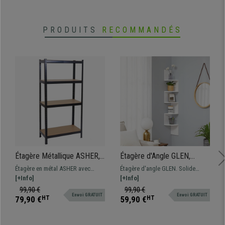
•
Kit anti-basculement
PRODUITS
RECOMMANDÉS
Étagère Métallique ASHER,
Étagère d'Angle GLEN,
40x80x160cm, 4 Étages,
20x20x127,5 cm, Design
Étagère en métal ASHER avec
Étagère d'angle GLEN. Solide
Pratique et Solide, Noir
Moderne en Échelle en Bois
assemblage pratique sans vis.
[+Info]
structure avec cinq étagères en
[+Info]
Blanc
Capacité de charge de 80kg par
angle avec capacité de charge de
99,90 €
99,90 €
Envoi GRATUIT
Envoi GRATUIT
tablette. Elle sera idéale pour
5kg chacune.
79,90 €
HT
59,90 €
HT
ranger vos documents.