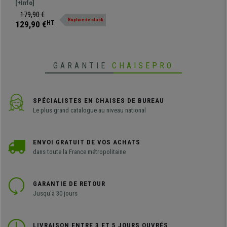
Industriel, Métal et Bois,
80 cm de hauteur. Design moderne
[+Info]
Marron Foncé
de style industriel. Très
179,90 €
Rupture de stock
fonctionnel et polyvalent
129,90 €
HT
GARANTIE
CHAISEPRO
SPÉCIALISTES EN CHAISES DE BUREAU
Le plus grand catalogue au niveau national
ENVOI GRATUIT DE VOS ACHATS
dans toute la France métropolitaine
GARANTIE DE RETOUR
Jusqu'à 30 jours
LIVRAISON ENTRE 3 ET 5 JOURS OUVRÉS