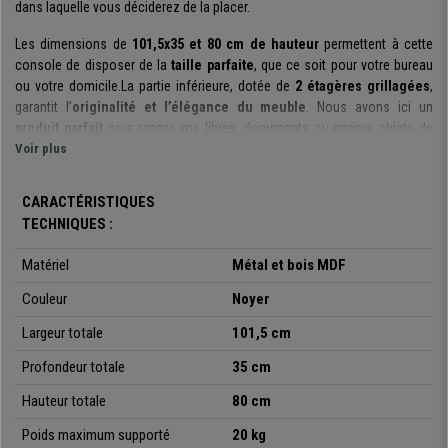
dans laquelle vous déciderez de la placer.
Les dimensions de
101,5x35 et 80 cm de hauteur
permettent à cette
console de disposer de la
taille parfaite
, que ce soit pour votre bureau
ou votre domicile.La partie inférieure, dotée de
2 étagères grillagées
,
garantit l’
originalité et l’élégance du meuble
. Nous avons ici un
produit parfait
pour ranger vos libres, documents ou encore objets de
décoration.
Voir plus
Les
meilleurs matériaux de fabrication
ont été sélectionnés afin de
CARACTÉRISTIQUES
vous proposer un
produit de qualité.
La
surface en bois MDF
est
facile
TECHNIQUES :
d’entretien
. Elle a été traitée pour
résister à l’eau ou aux rayures
. Vous
avez ainsi la certitude de conserver votre
produit comme neuf
pendant
Matériel
Métal et bois MDF
de longues années ! La
structure métallique
est particulièrement
robuste
. Le produit peut ainsi supporter une
charge totale de 20 Kg.
De
Couleur
Noyer
plus, les
pieds sont ajustables
afin de maintenir une position
Largeur totale
101,5 cm
parfaitement horizontale, sur toutes les surfaces.
Profondeur totale
35 cm
Les
lignes simples et épurées
du meuble s’intègreront parfaitement à
votre pièce, que ce soit à domicile ou au bureau. Le
mariage réussi du
Hauteur totale
80 cm
bois
, couleur noyer, et de la
structure métallique
, noire, apporte une
touche industrielle
à l’ensemble. Voici un article qui ne passera pas
Poids maximum supporté
20 kg