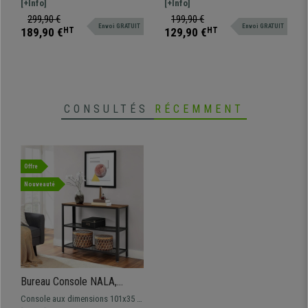
112,5x152x74cm, Structure
Verre Trempé, Blanc
élégant et fonctionnel, fabrication
[+Info]
un modèle compacte et
[+Info]
en Métal et Bois, Noir
de qualité en métal et bois.
fonctionnelle, idéal pour les
299,90 €
199,90 €
Envoi GRATUIT
Envoi GRATUIT
espaces restreints
189,90 €
HT
129,90 €
HT
CONSULTÉS
RÉCEMMENT
Offre
Nouveauté
Bureau Console NALA,
101,5x35x80cm, Design
Console aux dimensions 101x35 et