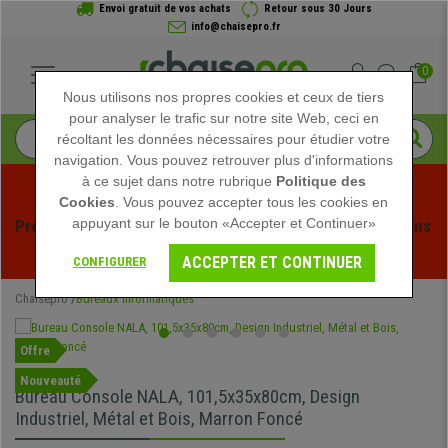
Envoi gratuit de vos achats
Retour sous 30 Jours
info@chaisepro.fr
0
Nous utilisons nos propres cookies et ceux de tiers
pour analyser le trafic sur notre site Web, ceci en
récoltant les données nécessaires pour étudier votre
navigation. Vous pouvez retrouver plus d'informations
à ce sujet dans notre rubrique
Politique des
Cookies
. Vous pouvez accepter tous les cookies en
appuyant sur le bouton «Accepter et Continuer»
Profitez des soldes d'été chez Chaisepro ! Des réductions 
exclusives pour une durée limitée - 
Voir l'offre
 -
ACCEPTER ET CONTINUER
CONFIGURER
Chaisepro
Bureaux Informatiques
Offre
Nouveauté
Bureau Console NALA, 101,5x35x80cm, Design
Industriel, Métal et Bois, Marron Foncé