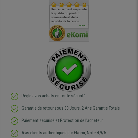
commande
Entière satisfaction tant
Heureusement surpris de
Siege confortable qui
service cl
 je tenais
sur le produit que sur les
la qualité du produit
correspond à mes
bien qu'a
uipe qui
délais de livraison, et
commandé et de la
attentes et mes besoins.
problème 
en
surtout l'accueil
rapidité de livraison.
J'ai pu comparer avec des
abîmé) tou
téléphonique compétent
sièges que l'on trouve
oeuvre po
PLUS...
e
et agréable.
dans les grandes surfaces
ce produit
ivement
de l'aménagement et ne
meilleurs 
regrette pas mon achat.
de l'achat
de belle q
Réglez vos achats en toute sécurité
Garantie de retour sous 30 Jours, 2 Ans Garantie Totale
Paiement sécurisé et Protection de l'acheteur
Avis clients authentiques sur Ekomi, Note 4,9/5