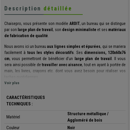
Description
détaillée
Chaisepro, vous présente son modèle
ARDIT
, un bureau qui se distingue
par son
large plan de travail
, son
design minimaliste
et ses
matériaux
de fabrication de qualité
.
Nous avons ici un bureau
aux lignes simples et épurées
, qui se mariera
facilement à
tous les styles décoratifs
. Ses
dimensions, 120x60x76
cm
, vous permettront de bénéficier d’un
large plan de travail
. Il vous
sera ainsi possible de
travailler avec aisance
, tout en ayant à portée de
main, les livres, crayons etc. dont vous avez besoin pour réaliser vos
taches quotidiennes.
Voir plus
Il convient de souligner que les
matériaux de fabrication sont de
première qualité
, ils ont été choisis avec soin. La
surface, en bois,
de
CARACTÉRISTIQUES
couleur noire est non seulement
résistante, mais également facile
TECHNIQUES :
d’entretien
: un coup de chiffon et le tour est joué. Votre produit reste
comme neuf pendant de longues années ! La
structure métallique
qui
Structure métallique /
Matériel
soutient le plan de travail est
particulièrement robuste,
et, grâce aux
Aggloméré de bois
patins situés à l’extrémité des pieds, il est facile de
régler la hauteur du
Couleur
Noir