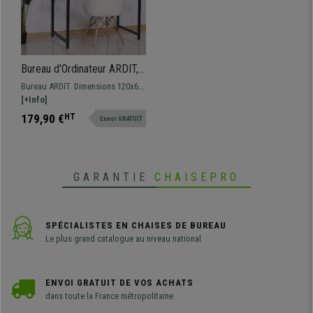
Bureau d'Ordinateur ARDIT,
120x60x73cm, en Métal et
Bureau ARDIT. Dimensions 120x60
Bois, Noir
et 73 cm de hauteur Bureau de
[+Info]
style minimaliste avec surface de
179,90 €
HT
Envoi GRATUIT
travail en bois et structure
métallique robuste.
GARANTIE
CHAISEPRO
SPÉCIALISTES EN CHAISES DE BUREAU
Le plus grand catalogue au niveau national
ENVOI GRATUIT DE VOS ACHATS
dans toute la France métropolitaine