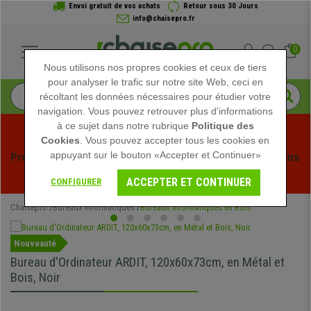
Envoi gratuit de vos achats
Retour sous 30 Jours
info@chaisepro.fr
0
Nous utilisons nos propres cookies et ceux de tiers
pour analyser le trafic sur notre site Web, ceci en
récoltant les données nécessaires pour étudier votre
navigation. Vous pouvez retrouver plus d'informations
à ce sujet dans notre rubrique
Politique des
Cookies
. Vous pouvez accepter tous les cookies en
appuyant sur le bouton «Accepter et Continuer»
Profitez des soldes d'été chez Chaisepro ! Des réductions 
exclusives pour une durée limitée - 
Voir l'offre
 -
ACCEPTER ET CONTINUER
CONFIGURER
Chaisepro
Bureaux Informatiques
Bureaux Informatiques en Bois
Nouveauté
Bureau d'Ordinateur ARDIT, 120x60x73cm, en Métal et
Bois, Noir