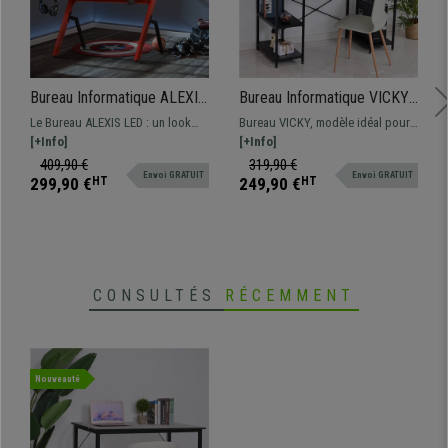
Bureau Informatique ALEXIS
Bureau Informatique VICKY,
LED, Dimensions 120x66x76
140x60x93cm, Pratique et
Le Bureau ALEXIS LED : un look
Bureau VICKY, modèle idéal pour
cm, en Métal et Bois, Rouge
Design, Bois et Métal Noir
gamer sportif et de nombreux
[+Info]
une utilisation informatique,
[+Info]
et Noir
accessoires, idéal pour jouer aux
design moderne, grand plan de
409,90 €
319,90 €
Envoi GRATUIT
Envoi GRATUIT
jeux vidéo dans le plus grands
travail et nombreux espaces de
299,90 €
HT
249,90 €
HT
des conforts !
rangement.
CONSULTÉS
RÉCEMMENT
Nouveauté