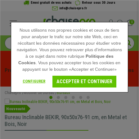
Envoi gratuit de vos achats
Retour sous 30 Jours
info@chaisepro.fr
0
Nous utilisons nos propres cookies et ceux de tiers
pour analyser le trafic sur notre site Web, ceci en
récoltant les données nécessaires pour étudier votre
navigation. Vous pouvez retrouver plus d'informations
à ce sujet dans notre rubrique
Politique des
Cookies
. Vous pouvez accepter tous les cookies en
appuyant sur le bouton «Accepter et Continuer»
Profitez des soldes d'été chez Chaisepro ! Des réductions 
exclusives pour une durée limitée - 
Voir l'offre
 -
ACCEPTER ET CONTINUER
CONFIGURER
Chaisepro
Mobilier de bureau
Bureaux
Nouveauté
Bureau Inclinable BEKIR, 90x50x76-91 cm, en Metal et
Bois, Noir