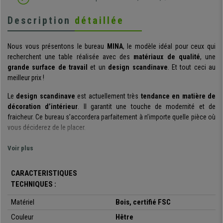
Description
détaillée
Nous vous présentons le bureau
MINA
, le modèle idéal pour ceux qui
recherchent une table réalisée avec des
matériaux de qualité
, une
grande surface de travail
et un
design scandinave
. Et tout ceci au
meilleur prix !
Le
design scandinave
est actuellement très
tendance en matière de
décoration d’intérieur
. Il garantit une touche de modernité et de
fraicheur. Ce bureau s’accordera parfaitement à n’importe quelle pièce où
vous déciderez de le placer.
Le bureau est fabriqué en bois d’acacia et recouvert d’un vernis
Voir plus
protecteur. Le
bois utilisé est certifié FSC
, norme qui garantit une
gestion écoresponsable et durable des forêts. Chaque bureau a été
CARACTERISTIQUES
fabriqué à la main
, les pièces sont donc totalement uniques.
TECHNIQUES :
Cette table possède la taille idéale : elle offre une
surface de travail
Matériel
Bois, certifié FSC
utile de 115 cm
de large et 60 de profondeur
, ce qui en fait un modèle
exceptionnel en termes de dimensions et d'utilisation.
Couleur
Hêtre