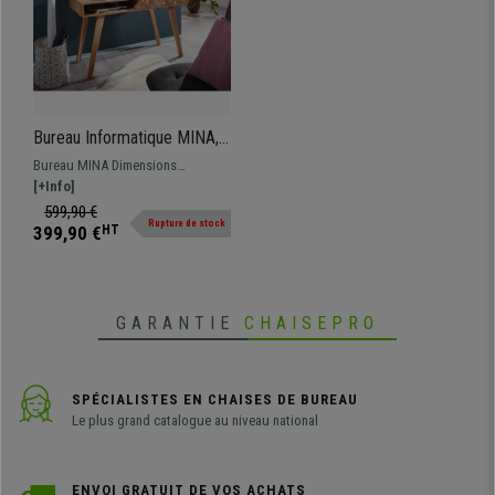
Bureau Informatique MINA,
dimensions 115X60X77 cm,
Bureau MINA Dimensions
en Bois, Fabriqué Main,
115x60x77 Un modèle au design
[+Info]
Couleur Hêtre
scandinave moderne, qui se
599,90 €
Rupture de stock
mariera à la perfection à n’importe
399,90 €
HT
quelle pièce !
GARANTIE
CHAISEPRO
SPÉCIALISTES EN CHAISES DE BUREAU
Le plus grand catalogue au niveau national
ENVOI GRATUIT DE VOS ACHATS