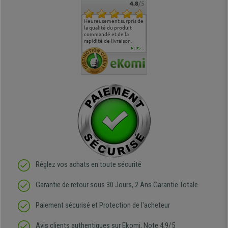
4.8
/5
commande
Entière satisfaction tant
Heureusement surpris de
Siege confortable qui
service cl
 je tenais
sur le produit que sur les
la qualité du produit
correspond à mes
bien qu'a
uipe qui
délais de livraison, et
commandé et de la
attentes et mes besoins.
problème 
en
surtout l'accueil
rapidité de livraison.
J'ai pu comparer avec des
abîmé) tou
téléphonique compétent
sièges que l'on trouve
oeuvre po
PLUS...
e
et agréable.
dans les grandes surfaces
ce produit
ivement
de l'aménagement et ne
meilleurs 
regrette pas mon achat.
de l'achat
de belle q
Réglez vos achats en toute sécurité
Garantie de retour sous 30 Jours, 2 Ans Garantie Totale
Paiement sécurisé et Protection de l'acheteur
Avis clients authentiques sur Ekomi, Note 4,9/5