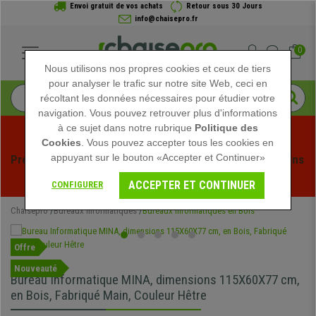
Envoi gratuit de vos achats
Retour sous 30 Jours
info@chaisepro.fr
0
Nous utilisons nos propres cookies et ceux de tiers
pour analyser le trafic sur notre site Web, ceci en
récoltant les données nécessaires pour étudier votre
navigation. Vous pouvez retrouver plus d'informations
à ce sujet dans notre rubrique
Politique des
Cookies
. Vous pouvez accepter tous les cookies en
appuyant sur le bouton «Accepter et Continuer»
Profitez des soldes d'été chez Chaisepro ! Des réductions 
exclusives pour une durée limitée - 
Voir l'offre
 -
ACCEPTER ET CONTINUER
CONFIGURER
Chaisepro
Bureaux Informatiques
Bureaux Informatiques en Bois
Offre
Nouveauté
Bureau Informatique MINA, dimensions 115X60X77 cm,
en Bois, Fabriqué Main, Couleur Hêtre