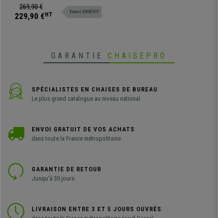
Bois, Noir
équipé d'un porte-gobelet et d'un
269,90 €
Envoi GRATUIT
crochet pour suspendre votre
229,90 €
HT
casque audio. Parfait pour les
petits espaces !
GARANTIE
CHAISEPRO
SPÉCIALISTES EN CHAISES DE BUREAU
Le plus grand catalogue au niveau national
ENVOI GRATUIT DE VOS ACHATS
dans toute la France métropolitaine
GARANTIE DE RETOUR
Jusqu'à 30 jours
LIVRAISON ENTRE 3 ET 5 JOURS OUVRÉS