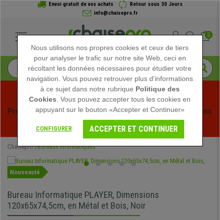
Envoi gratuit de vos achats
Retour sous 30 Jours
info@chaisepro.fr
0
Nous utilisons nos propres cookies et ceux de tiers
pour analyser le trafic sur notre site Web, ceci en
récoltant les données nécessaires pour étudier votre
navigation. Vous pouvez retrouver plus d'informations
à ce sujet dans notre rubrique
Politique des
Cookies
. Vous pouvez accepter tous les cookies en
appuyant sur le bouton «Accepter et Continuer»
Profitez des soldes d'été chez Chaisepro ! Des réductions 
exclusives pour une durée limitée - 
Voir l'offre
 -
ACCEPTER ET CONTINUER
CONFIGURER
Chaisepro
Bureaux Informatiques
Nouveauté
Bureau Informatique PLAYER, Dimensions
120x65x74,5cm, en Métal et Bois, Noir