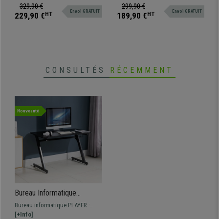
en Métal et Bois, Noir
avec une surface Blanche.
de qualité en métal et bois.
329,90 €
299,90 €
Envoi GRATUIT
Envoi GRATUIT
229,90 €
HT
189,90 €
HT
CONSULTÉS
RÉCEMMENT
Nouveauté
Bureau Informatique
PLAYER, Dimensions
Bureau informatique PLAYER :
120x65x74,5cm, en Métal et
style gaming, en bois et métal,
[+Info]