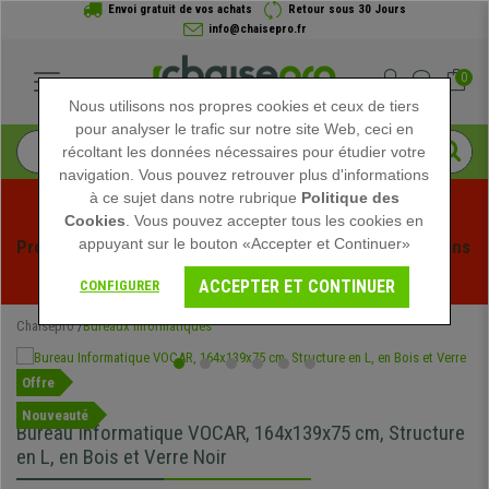
Envoi gratuit de vos achats
Retour sous 30 Jours
info@chaisepro.fr
0
Nous utilisons nos propres cookies et ceux de tiers
pour analyser le trafic sur notre site Web, ceci en
récoltant les données nécessaires pour étudier votre
navigation. Vous pouvez retrouver plus d'informations
à ce sujet dans notre rubrique
Politique des
Cookies
. Vous pouvez accepter tous les cookies en
appuyant sur le bouton «Accepter et Continuer»
Profitez des soldes d'été chez Chaisepro ! Des réductions 
exclusives pour une durée limitée - 
Voir l'offre
 -
ACCEPTER ET CONTINUER
CONFIGURER
Chaisepro
Bureaux Informatiques
Offre
Nouveauté
Bureau Informatique VOCAR, 164x139x75 cm, Structure
en L, en Bois et Verre Noir