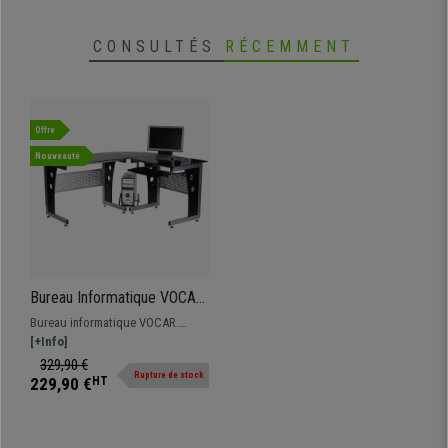
CONSULTÉS
RÉCEMMENT
Offre
Nouveauté
Bureau Informatique VOCAR,
164x139x75 cm, Structure
Bureau informatique VOCAR.
en L, en Bois et Verre Noir
Dimensions 164x139 et 75 cm de
[+Info]
hauteur. Modèle au design
329,90 €
Rupture de stock
moderne, surface de travail
229,90 €
HT
spacieuse en verre.