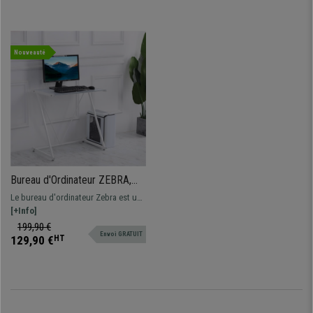
Nouveauté
Bureau d'Ordinateur ZEBRA,
80x50x75 cm, en Métal et
Le bureau d'ordinateur Zebra est un
Verre Trempé, Blanc
modèle compacte et fonctionnelle,
[+Info]
idéal pour les espaces restreints
199,90 €
Envoi GRATUIT
129,90 €
HT