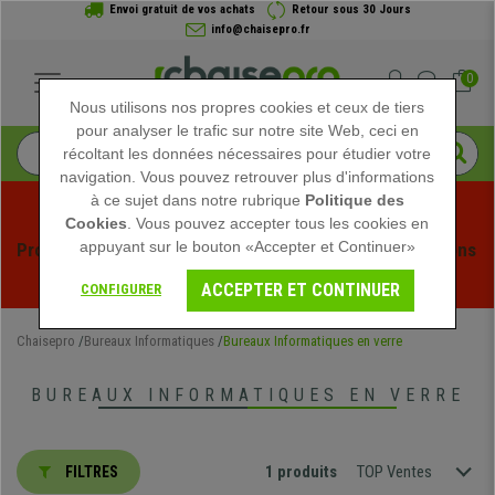
Envoi gratuit de vos achats
Retour sous 30 Jours
info@chaisepro.fr
0
Nous utilisons nos propres cookies et ceux de tiers
pour analyser le trafic sur notre site Web, ceci en
récoltant les données nécessaires pour étudier votre
navigation. Vous pouvez retrouver plus d'informations
à ce sujet dans notre rubrique
Politique des
Cookies
. Vous pouvez accepter tous les cookies en
appuyant sur le bouton «Accepter et Continuer»
Profitez des soldes d'été chez Chaisepro ! Des réductions 
exclusives pour une durée limitée - 
Voir l'offre
 -
ACCEPTER ET CONTINUER
CONFIGURER
Chaisepro
Bureaux Informatiques
Bureaux Informatiques en verre
BUREAUX INFORMATIQUES EN VERRE
1 produits
TOP Ventes
FILTRES