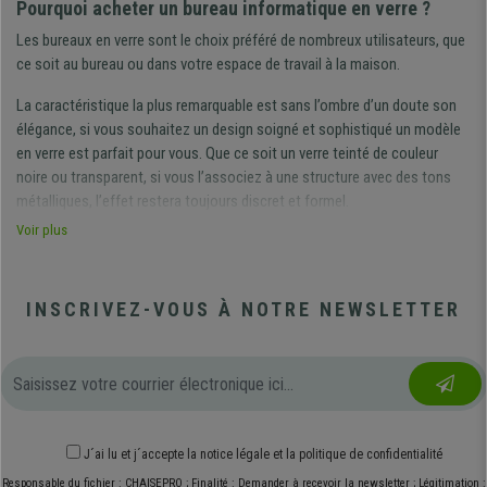
Pourquoi acheter un bureau informatique en verre ?
Les bureaux en verre sont le choix préféré de nombreux utilisateurs, que
ce soit au bureau ou dans votre espace de travail à la maison.
La caractéristique la plus remarquable est sans l’ombre d’un doute son
élégance, si vous souhaitez un design soigné et sophistiqué un modèle
en verre est parfait pour vous. Que ce soit un verre teinté de couleur
noire ou transparent, si vous l’associez à une structure avec des tons
métalliques, l’effet restera toujours discret et formel.
Les modèles transparents donnent une touche supplémentaire de
Voir plus
luminosité. Dans une pièce, espace ou chambre, ce petit bureau en verre
informatique sera totalement adapté si la lumière naturelle est très
présente et si les murs présentent des couleurs dans les tons blancs ou
INSCRIVEZ-VOUS À NOTRE NEWSLETTER
clairs.
Un autre grand avantage de ce type de modèle est sa facilité d’entretien
et nettoyage. Un chiffon et un nettoyant pour vitre classique sont
suffisants pour conserver le bureau en verre en parfait état.
: un meuble très résistant
Bureau informatique en verre
J´ai lu et j´accepte
la notice légale
et
la politique de confidentialité
Contrairement à ce que l'on pourrait penser, sa surface ne se raye pas
Responsable du fichier : CHAISEPRO ; Finalité : Demander à recevoir la newsletter ; Légitimation :