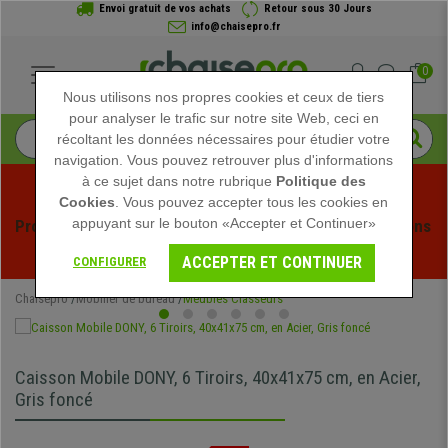
Envoi gratuit de vos achats
Retour sous 30 Jours
info@chaisepro.fr
0
Nous utilisons nos propres cookies et ceux de tiers
pour analyser le trafic sur notre site Web, ceci en
récoltant les données nécessaires pour étudier votre
navigation. Vous pouvez retrouver plus d'informations
à ce sujet dans notre rubrique
Politique des
Cookies
. Vous pouvez accepter tous les cookies en
appuyant sur le bouton «Accepter et Continuer»
Profitez des soldes d'été chez Chaisepro ! Des réductions 
exclusives pour une durée limitée - 
Voir l'offre
 -
ACCEPTER ET CONTINUER
CONFIGURER
Chaisepro
Mobilier de bureau
Meubles Classeurs
Caisson Mobile DONY, 6 Tiroirs, 40x41x75 cm, en Acier,
Gris foncé