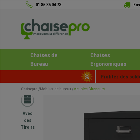
01 85 85 04 73
Env
Chaises de
Chaises
Bureau
Ergonomiques
Profitez des sold
Chaisepro
Mobilier de bureau
Meubles Classeurs
Avec
des
Tiroirs