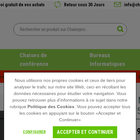
oi gratuit de vos achats
Retour sous 30 Jours
info@ch
Chaises de
Bureaux
conférence
Informatiques
es d'été chez Chaisepro ! Des réductions exclusives pour une d
Nous utilisons nos propres cookies et ceux de tiers pour
analyser le trafic sur notre site Web, ceci en récoltant les
données nécessaires pour étudier votre navigation. Vous
Caisson 
pouvez retrouver plus d'informations à ce sujet dans notre
rubrique
Politique des Cookies
. Vous pouvez accepter tous
40x41x75
les cookies en appuyant sur le bouton «Accepter et
Continuer»
189
249,90 €
ACCEPTER ET CONTINUER
CONFIGURER