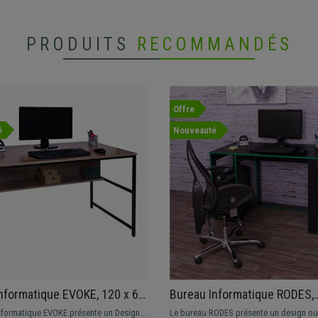
PRODUITS
RECOMMANDÉS
Offre
é
Nouveauté
nformatique EVOKE, 120 x 60
Bureau Informatique RODES,
 structure en métal, couleur
120x60x76cm, Design Linéair
nformatique EVOKE présente un Design
Le bureau RODES présente un design ouv