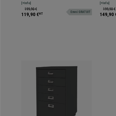
Chêne
l'aide de tôles en acier avec une grande capacité de
[+Info]
moderne, sim
[+Info]
stockage.
199,90 €
199,90 €
Envoi GRATUIT
119,90 €
149,90 
HT