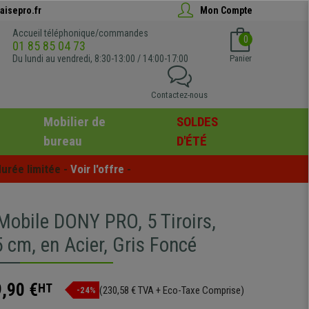
aisepro.fr
Mon Compte
Accueil téléphonique/commandes
0
01 85 85 04 73
Du lundi au vendredi, 8:30-13:00 / 14:00-17:00
Panier
Contactez-nous
Mobilier de
SOLDES
bureau
D'ÉTÉ
urée limitée - 
Voir l'offre
 -
Mobile DONY PRO, 5 Tiroirs,
 cm, en Acier, Gris Foncé
,90 €
HT
(230,58 € TVA + Eco-Taxe Comprise)
-24%