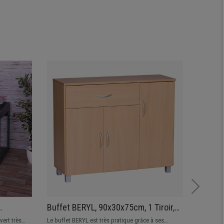
Buffet BERYL, 90x30x75cm, 1 Tiroir,
Étagèr
e, En
Compartiments à Porte, en Bois
Exclus
ert très
Le buffet BERYL est très pratique grâce à ses
Étagère a