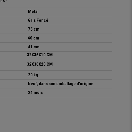
ES :
Métal
Gris Foncé
75 cm
40 cm
41 cm
32X36X10 CM
32X36X20 CM
20 kg
Neuf, dans son emballage d'origine
24 mois