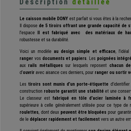
Description
détaillée
Le caisson mobile DONY
est parfait si vous êtes à la rech
Il dispose
de 5 tiroirs offrant une grande capacité de 
l'espace
Il est fabriqué avec des matériaux de hau
robustesse et sa durabilité.
Voici un modèle
au design simple et efficace
, l’idé
ranger
vos
documents et papiers
. Les
poignées intégr
aux
rails métalliques
sur lesquels reposent
chacun des
d’
ouvrir
avec aisance ces derniers, pour
ranger ou sortir 
Les
tiroirs sont munis d’un porte-étiquette
d’identifie
construction
robuste garantit une stabilité
et une conserv
Le classeur est
fabriqué en tôle d'acier laminée à 
supérieure à celle généralement utilisée pour ce type de m
roulettes
, dont deux
peuvent être bloquées
pour garantir
de le
déplacer rapidement et facilement
vers un autre em
Il convient également de mentionner
son design élégant 