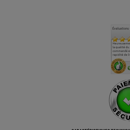
Évaluations 
Ma deuxième commande
Entière satisfaction tant
Heureusemen
chez chaisepro, je tenais
sur le produit que sur les
la qualité du
à féliciter l'équipe qui
délais de livraison, et
commandé et
m'a toujours bien
surtout l'accueil
rapidité de li
conseillé, très
téléphonique compétent
aimablement je
et agréable.
recommande vivement