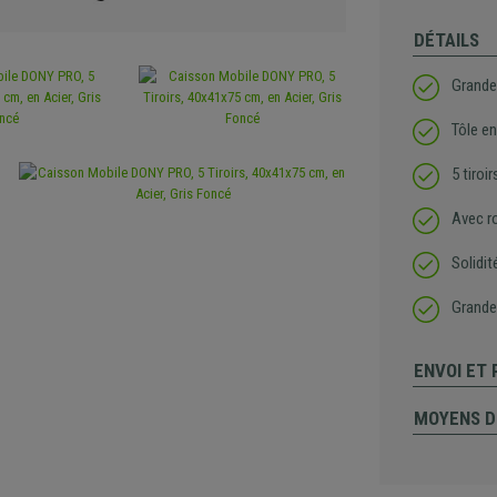
DÉTAILS
Grande
Tôle en
5 tiroi
Avec ro
Solidi
Grande
ENVOI ET
MOYENS D