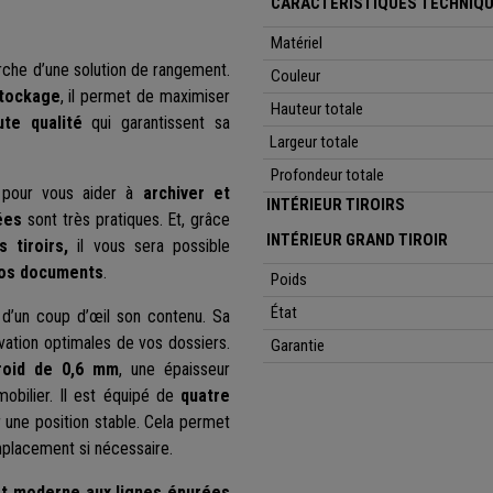
CARACTÉRISTIQUES TECHNIQU
Matériel
erche d’une solution de rangement.
Couleur
stockage
, il permet de maximiser
Hauteur totale
te qualité
qui garantissent sa
Largeur totale
Profondeur totale
al pour vous aider à
archiver et
INTÉRIEUR TIROIRS
ées
sont très pratiques. Et, grâce
INTÉRIEUR GRAND TIROIR
 tiroirs,
il vous sera possible
vos documents
.
Poids
État
r d’un coup d’œil son contenu. Sa
ation optimales de vos dossiers.
Garantie
froid de 0,6 mm
, une épaisseur
obilier. Il est équipé de
quatre
 une position stable. Cela permet
placement si nécessaire.
et moderne aux lignes épurées