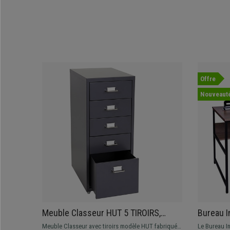
Offre
Nouveaut
Meuble Classeur HUT 5 TIROIRS,
Bureau I
69x28x44 cm, en Acier, Gris
x 78 cm,
Meuble Classeur avec tiroirs modèle HUT fabriqué à
Le Bureau I