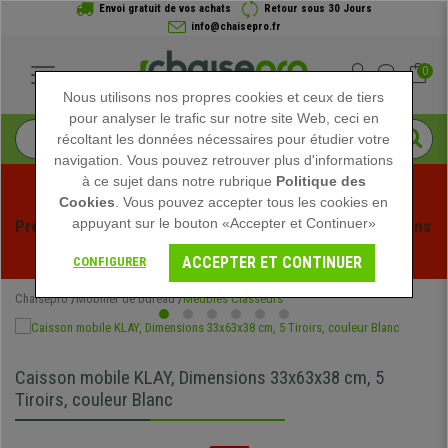
Envoi gratuit de vos achats
Retour sous 30 Jours
info@chaisepro.fr
0
Nous utilisons nos propres cookies et ceux de tiers
pour analyser le trafic sur notre site Web, ceci en
récoltant les données nécessaires pour étudier votre
navigation. Vous pouvez retrouver plus d'informations
à ce sujet dans notre rubrique
Politique des
Cookies
. Vous pouvez accepter tous les cookies en
appuyant sur le bouton «Accepter et Continuer»
Profitez des soldes d'été chez Chaisepro ! Des réductions 
exclusives pour une durée limitée - 
Voir l'offre
 -
ACCEPTER ET CONTINUER
CONFIGURER
Chaisepro
Mobilier de bureau
Meubles Classeurs
Caisson mobile KLAY, Dimensions 33x63x38 cm, 5
Tiroirs, couleur Blanc