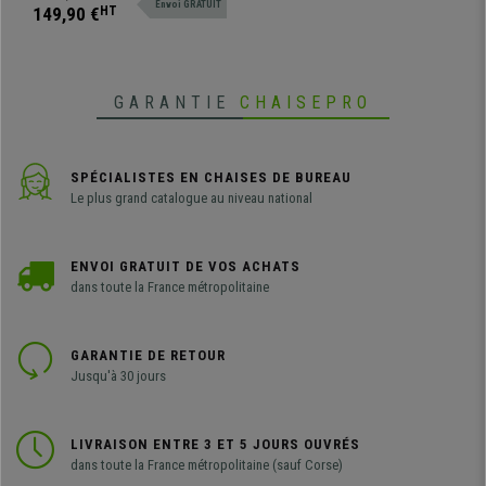
Envoi GRATUIT
très pratiques. Elle sera idéale
149,90 €
HT
aussi bien pour votre bureau que
pour votre maison !
GARANTIE
CHAISEPRO
SPÉCIALISTES EN CHAISES DE BUREAU
Le plus grand catalogue au niveau national
ENVOI GRATUIT DE VOS ACHATS
dans toute la France métropolitaine
GARANTIE DE RETOUR
Jusqu'à 30 jours
LIVRAISON ENTRE 3 ET 5 JOURS OUVRÉS
dans toute la France métropolitaine (sauf Corse)