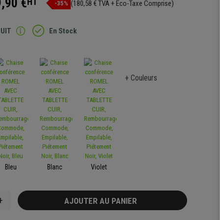
,90 €
HT
(180,58 € TVA + Eco-Taxe Comprise)
-35%
TUIT
En Stock
+ Couleurs
Bleu
Blanc
Violet
+
AJOUTER AU PANIER