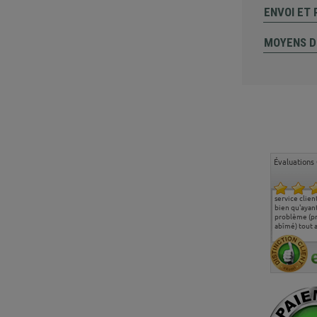
ENVOI ET
MOYENS D
Évaluations 
de
Entière satisfaction tant
Heureusement surpris de
Siege confortable qui
service client à l'
s
sur le produit que sur les
la qualité du produit
correspond à mes
bien qu'ayant eu u
délais de livraison, et
commandé et de la
attentes et mes besoins.
problème (produit
surtout l'accueil
rapidité de livraison.
J'ai pu comparer avec des
abîmé) tout a été 
téléphonique compétent
sièges que l'on trouve
oeuvre pour remp
et agréable.
dans les grandes surfaces
ce produit et ce da
de l'aménagement et ne
meilleurs délais. 
regrette pas mon achat.
de l'achat de ce b
de belle qualité