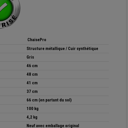
ChaisePro
Structure métallique / Cuir synthétique
Gris
46 cm
48 cm
41 cm
37 cm
66 cm (en partant du sol)
100 kg
4,2 kg
Neuf avec emballage original