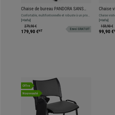
Chaise de bureau PANDORA SANS
Chaise v
ACCOUDOIRS CUIR, Dossier Ajustable
Crochets
Confortable, multifontionnelle et robuste à un prix
Chaise visi
en Maille, Rembourrage épais, Blanc
Chromé, 
imbattable. Cette magnifique chaise est idéale pour
[+Info]
système de 
[+Info]
une utilisation quotidienne, disponible en
grande quali
279,90 €
159,90 €
Envoi GRATUIT
différentes couleurs
179,90 €
99,90 €
HT
Offre
Nouveauté