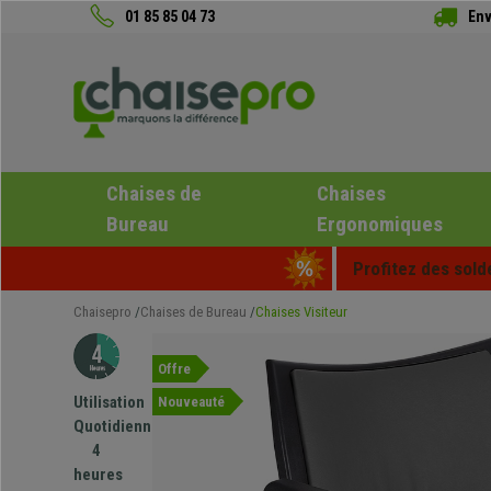
01 85 85 04 73
Env
Chaises de
Chaises
Bureau
Ergonomiques
Profitez des sold
Chaisepro
Chaises de Bureau
Chaises Visiteur
Offre
Utilisation
Nouveauté
Quotidienne
4
heures