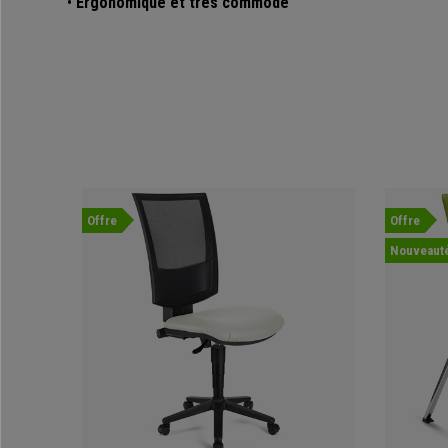
•
Ergonomique et très commode
Offre
Offre
Nouveaut