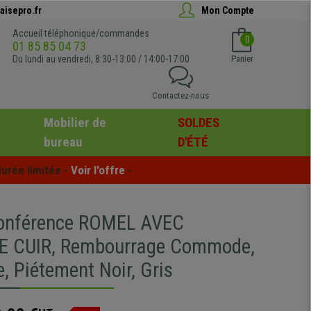
aisepro.fr
Mon Compte
Accueil téléphonique/commandes
0
01 85 85 04 73
Du lundi au vendredi, 8:30-13:00 / 14:00-17:00
Panier
Contactez-nous
Mobilier de
SOLDES
bureau
D'ÉTÉ
urée limitée - 
Voir l'offre
 -
conférence ROMEL AVEC
E CUIR, Rembourrage Commode,
, Piétement Noir, Gris