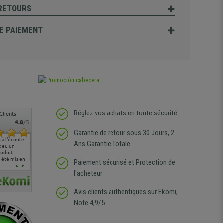
 RETOURS
E PAIEMENT
Réglez vos achats en toute sécurité
Clients
4.8
/5
Garantie de retour sous 30 Jours, 2
écoute
pas de remarque
nous sommes très
Chaises très confortables
Grand choix 
Ans Garantie Totale
n
particulière
satisfaits des produits
qualité des pr
ergonomiques proposés
mon deuxièm
mis en
chez chaise p
Paiement sécurisé et Protection de
lacer
PLUS...
l'acheteur
ns les
content
ureau
Avis clients authentiques sur Ekomi,
Note 4,9/5