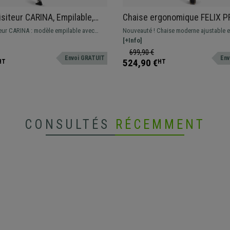
isiteur CARINA, Empilable,
Chaise ergonomique FELIX P
 d’Attache, Piétement
Support Lombaire Ajustable,
teur CARINA : modèle empilable avec
Nouveauté ! Chaise moderne ajustable e
Vert
utilisation 8h, Orange
crochets d’attache. Design moderne et
pour une utilisation intensive. Disponib
[+Info]
té de fabrication.
sans appui-tête, différentes couleurs
699,90 €
Envoi GRATUIT
Env
524,90 €
HT
HT
CONSULTÉS
RÉCEMMENT