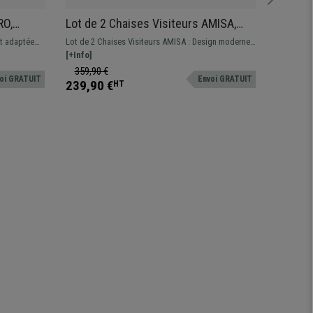
RO,
Lot de 2 Chaises Visiteurs AMISA,
Lot de
 Adapté
Structure Métallique Robuste, en
AVEC A
t adaptée
Lot de 2 Chaises Visiteurs AMISA : Design moderne
Lot de 5 
Velours Gris Clair
Commod
le avec ou
disponible en plusieurs couleurs.
[+Info]
ACCOUDOIR
[+Info]
Noir, e
Confortab
359,90 €
799,90
oi GRATUIT
Envoi GRATUIT
sublime.
239,90 €
549,90
HT