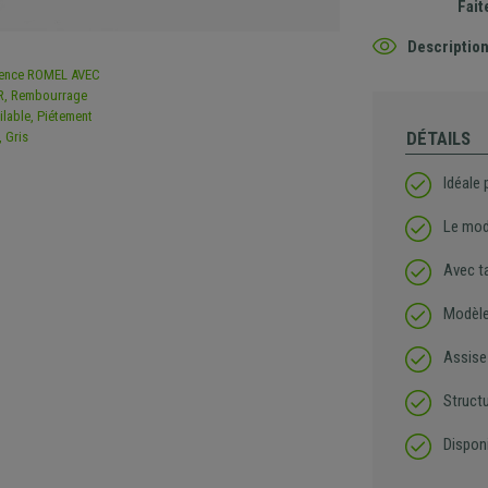
Fait
Description
DÉTAILS
Idéale 
Le mod
Avec ta
Modèle
Assise
Structu
Disponi