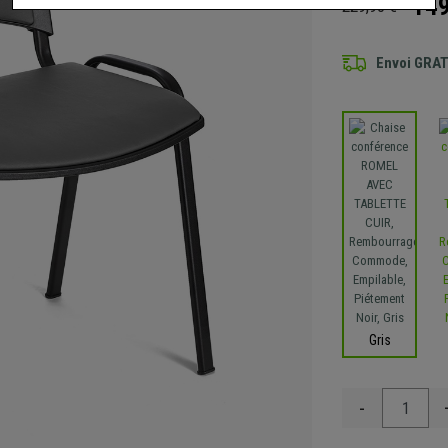
149
229,90 €
Envoi GRA
Gris
-