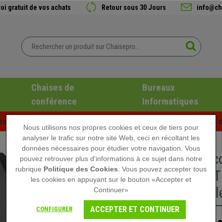
oi gratuit de vos achats
Retour sous 30 Jours
info@ch
Chaises de
Bureaux
conférence
Informatiques
es d'été chez Chaisepro ! Des réductions exclusives pour une d
Nous utilisons nos propres cookies et ceux de tiers pour
analyser le trafic sur notre site Web, ceci en récoltant les
données nécessaires pour étudier votre navigation. Vous
Chaise 
pouvez retrouver plus d'informations à ce sujet dans notre
rubrique
Politique des Cookies
. Vous pouvez accepter tous
TABLETT
les cookies en appuyant sur le bouton «Accepter et
Empilable
Continuer»
ACCEPTER ET CONTINUER
CONFIGURER