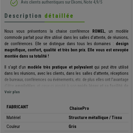
Avis clients authentiques sur Ekomi, Note 4,9/5
Description
détaillée
Nous vous présentons la chaise conférence
ROMEL
, un modèle
commode parfait pour être utilisé dans les salles d’attente, de réunions,
de conférences. Elle se distingue dans tous les domaines :
design
magnifique, confort, qualité et très bon prix. Elle vous est envoyée
montée dans sa totalité !
Il s’agit d’un
modèle très pratique et polyvalent
qui peut être utilisé
dans les réunions, avec les clients, dans les salles d’attente, réceptions
de bureaux, conférences ou événements, etc. de plus elles ont l’avantage
d’être
empilables
, et ceux-ci ajouté à son
poids léger et sa facilité de
maniement
Voir plus
, vous pourrez facilement les ranger et les réutiliser.
Le
design ergonomique
et le
rembourrage de l’assise et du dossier
,
FABRICANT
ChaisePro
permettent à cette chaise de sortir du lot par son confort. De cette
manière, vous garantissez à vos visites ou clients qu’ils se sentent à
Matériel
Structure métallique / Tissu
l’aise pendant des heures.
Couleur
Gris
Elle se distingue également par ses
matériaux de qualité
avec lesquels