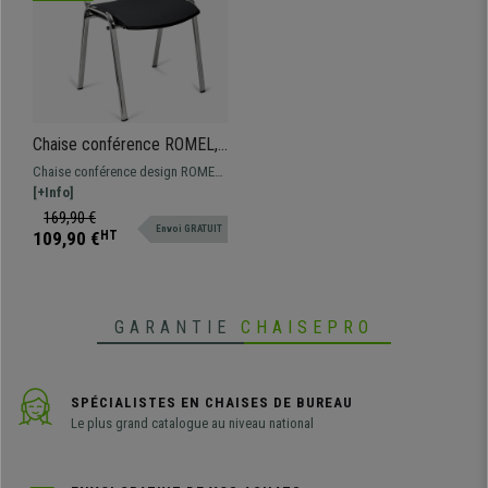
Chaise conférence ROMEL,
Rembourrage Commode,
Chaise conférence design ROMEL
Empilable, Piétement
pratique et fonctionnelle.
[+Info]
Chromé, en Tissu, Gris
Confortable, résistante et avec un
169,90 €
Envoi GRATUIT
design moderne sublime.
109,90 €
HT
GARANTIE
CHAISEPRO
SPÉCIALISTES EN CHAISES DE BUREAU
Le plus grand catalogue au niveau national