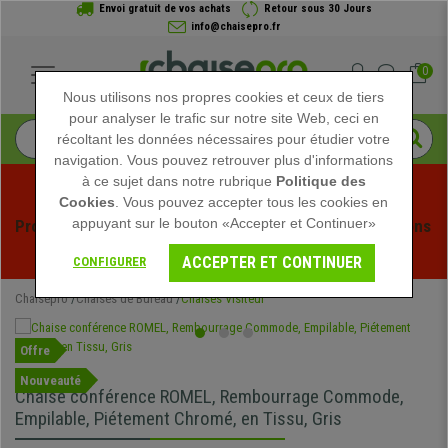
Envoi gratuit de vos achats
Retour sous 30 Jours
info@chaisepro.fr
0
Nous utilisons nos propres cookies et ceux de tiers
pour analyser le trafic sur notre site Web, ceci en
récoltant les données nécessaires pour étudier votre
navigation. Vous pouvez retrouver plus d'informations
à ce sujet dans notre rubrique
Politique des
Cookies
. Vous pouvez accepter tous les cookies en
appuyant sur le bouton «Accepter et Continuer»
Profitez des soldes d'été chez Chaisepro ! Des réductions 
exclusives pour une durée limitée - 
Voir l'offre
 -
ACCEPTER ET CONTINUER
CONFIGURER
Chaisepro
Chaises de Bureau
Chaises Visiteur
Offre
Nouveauté
Chaise conférence ROMEL, Rembourrage Commode,
Empilable, Piétement Chromé, en Tissu, Gris